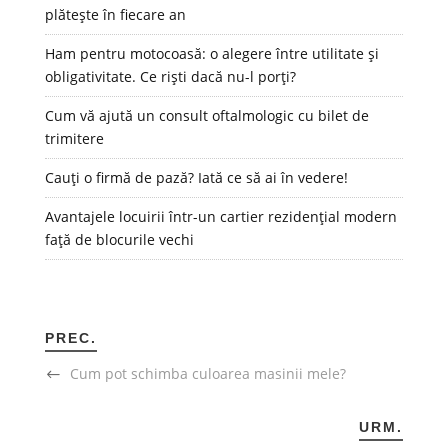
plătește în fiecare an
Ham pentru motocoasă: o alegere între utilitate și
obligativitate. Ce riști dacă nu-l porți?
Cum vă ajută un consult oftalmologic cu bilet de
trimitere
Cauți o firmă de pază? Iată ce să ai în vedere!
Avantajele locuirii într-un cartier rezidențial modern
față de blocurile vechi
PREC.
Cum pot schimba culoarea masinii mele?
URM.