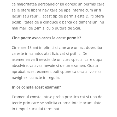
ca majoritatea persoanelor isi doresc un permis care
sa le ofere libera navigare pe ape interne cum ar fi
lacuri sau rauri… acest tip de permis este D. Iti ofera
posibilitatea de a conduce o barca de dimensiuni nu
mai mari de 24m si cu o putere de 5cai.
Cine poate avea acces la acest permis?
Cine are 18 ani impliniti si cine are un act doveditor
ca este in sanatos atat fizic cat si psihic. De
asemenea va fi nevoie de un curs special care dupa
absolvire, va avea nevoie si de un examen. Odata
aprobat acest examen, poti spune ca o sa ai voie sa
navighezi cu acte in regula.
In ce consta acest examen?
Examenul consta intr-o proba practica cat si una de
teorie prin care se solicita cunosctintele acumulate
in timpul cursului terminat.