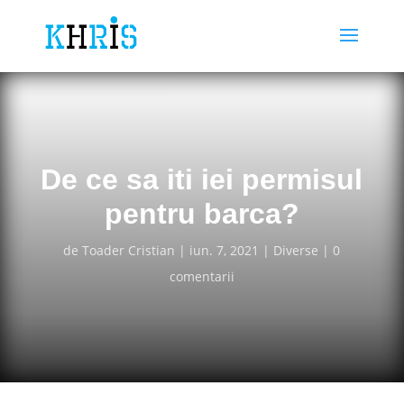
De ce sa iti iei permisul
pentru barca?
de
Toader Cristian
iun. 7, 2021
Diverse
0
comentarii