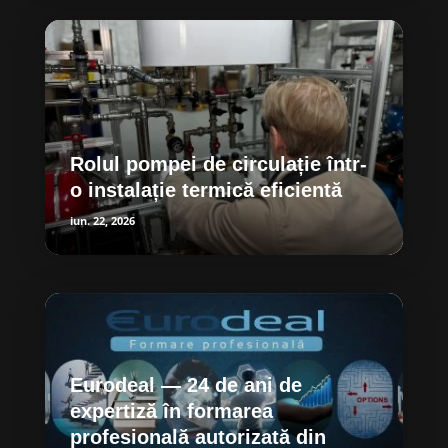
Rolul pompei de circulație într-
o instalație termică eficientă
iun. 22, 2026
Eurodeal — 24 de ani de
expertiză în formarea
profesională autorizată din