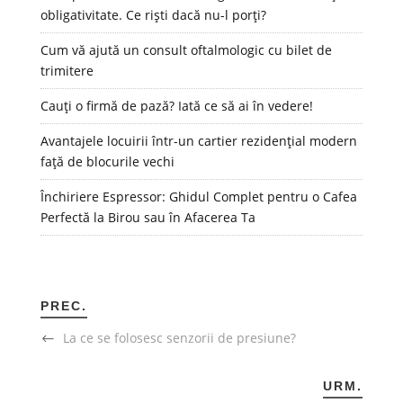
obligativitate. Ce riști dacă nu-l porți?
Cum vă ajută un consult oftalmologic cu bilet de
trimitere
Cauți o firmă de pază? Iată ce să ai în vedere!
Avantajele locuirii într-un cartier rezidențial modern
față de blocurile vechi
Închiriere Espressor: Ghidul Complet pentru o Cafea
Perfectă la Birou sau în Afacerea Ta
PREC.
La ce se folosesc senzorii de presiune?
URM.