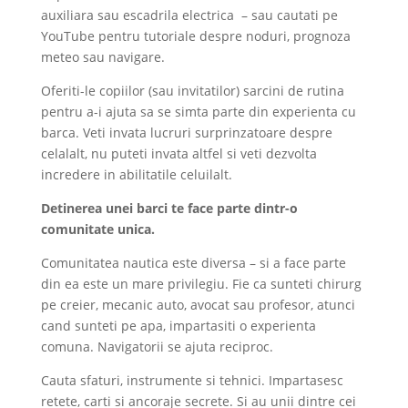
auxiliara sau escadrila electrica – sau cautati pe
YouTube pentru tutoriale despre noduri, prognoza
meteo sau navigare.
Oferiti-le copiilor (sau invitatilor) sarcini de rutina
pentru a-i ajuta sa se simta parte din experienta cu
barca. Veti invata lucruri surprinzatoare despre
celalalt, nu puteti invata altfel si veti dezvolta
incredere in abilitatile celuilalt.
Detinerea unei barci te face parte dintr-o
comunitate unica.
Comunitatea nautica este diversa – si a face parte
din ea este un mare privilegiu. Fie ca sunteti chirurg
pe creier, mecanic auto, avocat sau profesor, atunci
cand sunteti pe apa, impartasiti o experienta
comuna. Navigatorii se ajuta reciproc.
Cauta sfaturi, instrumente si tehnici. Impartasesc
retete, carti si ancoraje secrete. Si au unii dintre cei