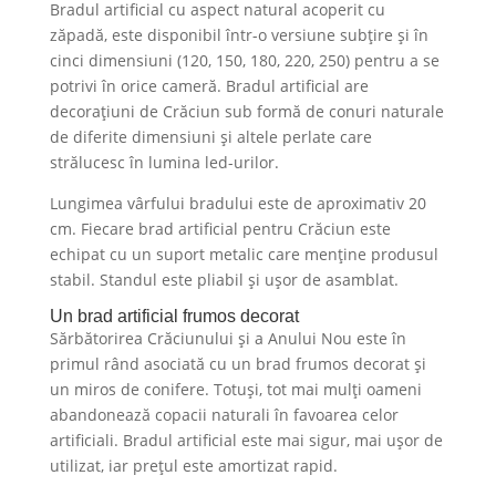
Bradul artificial cu aspect natural acoperit cu
zăpadă, este disponibil într-o versiune subțire și în
cinci dimensiuni (120, 150, 180, 220, 250) pentru a se
potrivi în orice cameră. Bradul artificial are
decorațiuni de Crăciun sub formă de conuri naturale
de diferite dimensiuni și altele perlate care
strălucesc în lumina led-urilor.
Lungimea vârfului bradului este de aproximativ 20
cm. Fiecare brad artificial pentru Crăciun este
echipat cu un suport metalic care menține produsul
stabil. Standul este pliabil și ușor de asamblat.
Un brad artificial frumos decorat
Sărbătorirea Crăciunului și a Anului Nou este în
primul rând asociată cu un brad frumos decorat și
un miros de conifere. Totuși, tot mai mulți oameni
abandonează copacii naturali în favoarea celor
artificiali. Bradul artificial este mai sigur, mai ușor de
utilizat, iar prețul este amortizat rapid.