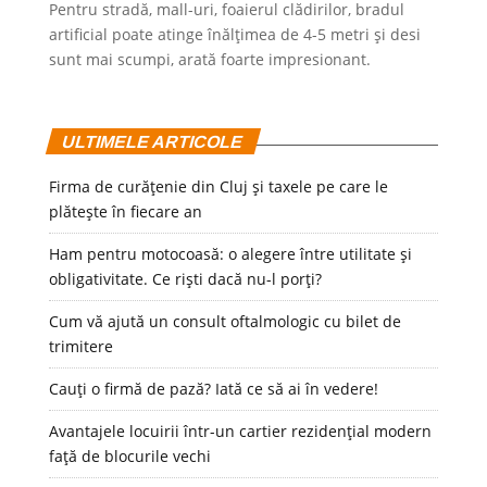
Pentru stradă, mall-uri, foaierul clădirilor, bradul
artificial poate atinge înălțimea de 4-5 metri și desi
sunt mai scumpi, arată foarte impresionant.
ULTIMELE ARTICOLE
Firma de curățenie din Cluj și taxele pe care le
plătește în fiecare an
Ham pentru motocoasă: o alegere între utilitate și
obligativitate. Ce riști dacă nu-l porți?
Cum vă ajută un consult oftalmologic cu bilet de
trimitere
Cauți o firmă de pază? Iată ce să ai în vedere!
Avantajele locuirii într-un cartier rezidențial modern
față de blocurile vechi