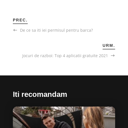
PREC.
De ce sa iti iei permisul pentru barca?
URM.
Jocuri de razboi: Top 4 aplicatii gratuite 2021
Iti recomandam