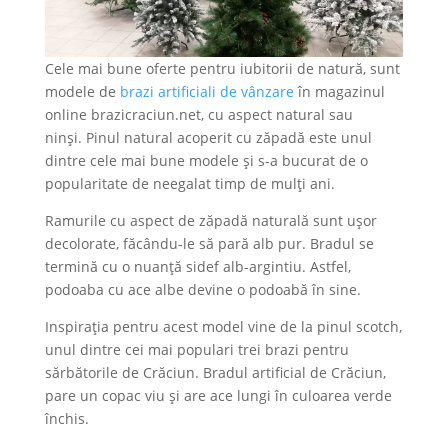
Cele mai bune oferte pentru iubitorii de natură, sunt
modele de
brazi artificiali de vânzare
în magazinul
online brazicraciun.net, cu aspect natural sau
ninși. Pinul natural acoperit cu zăpadă este unul
dintre cele mai bune modele și s-a bucurat de o
popularitate de neegalat timp de mulți ani.
Ramurile cu aspect de zăpadă naturală sunt ușor
decolorate, făcându-le să pară alb pur. Bradul se
termină cu o nuanță sidef alb-argintiu. Astfel,
podoaba cu ace albe devine o podoabă în sine.
Inspirația pentru acest model vine de la pinul scotch,
unul dintre cei mai populari trei brazi pentru
sărbătorile de Crăciun. Bradul artificial de Crăciun,
pare un copac viu și are ace lungi în culoarea verde
închis.