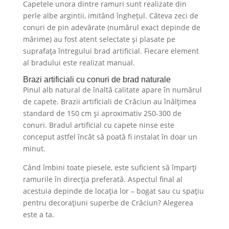
Capetele unora dintre ramuri sunt realizate din
perle albe argintii, imitând înghețul. Câteva zeci de
conuri de pin adevărate (numărul exact depinde de
mărime) au fost atent selectate și plasate pe
suprafața întregului brad artificial. Fiecare element
al bradului este realizat manual.
Brazi artificiali cu conuri de brad naturale
Pinul alb natural de înaltă calitate apare în numărul
de capete. Brazii artificiali de Crăciun au înălțimea
standard de 150 cm și aproximativ 250-300 de
conuri. Bradul artificial cu capete ninse este
conceput astfel încât să poată fi instalat în doar un
minut.
Când îmbini toate piesele, este suficient să împarți
ramurile în direcția preferată. Aspectul final al
acestuia depinde de locația lor – bogat sau cu spațiu
pentru decorațiuni superbe de Crăciun? Alegerea
este a ta.