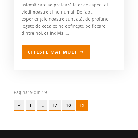
axiomă care se pretează la orice aspect al
vieții noastre și nu numai. De fapt,
experiențele noastre sunt atât de profund
legate de ceea ce ne definește pe fiecare
dintre noi, ca indivizi,...
CITESTE MAI MULT
Pagina19 din 19
«
1
…
17
18
19