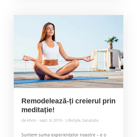
Remodelează-ți creierul prin
meditație!
de
khris
sept. 9, 2019
Lifestyle
,
Sanatate
Suntem suma experiențelor noastre – e o