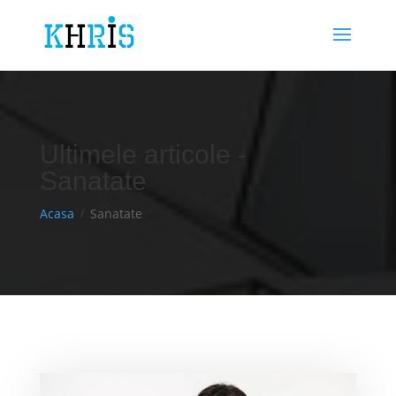
Ultimele articole -
Sanatate
Acasa
Sanatate