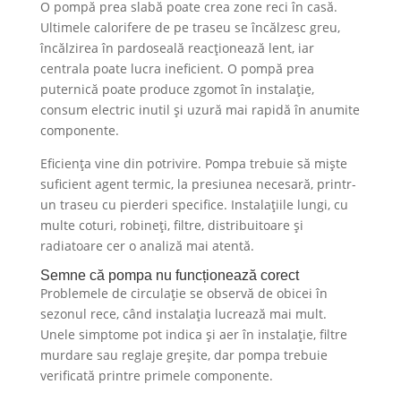
O pompă prea slabă poate crea zone reci în casă.
Ultimele calorifere de pe traseu se încălzesc greu,
încălzirea în pardoseală reacționează lent, iar
centrala poate lucra ineficient. O pompă prea
puternică poate produce zgomot în instalație,
consum electric inutil și uzură mai rapidă în anumite
componente.
Eficiența vine din potrivire. Pompa trebuie să miște
suficient agent termic, la presiunea necesară, printr-
un traseu cu pierderi specifice. Instalațiile lungi, cu
multe coturi, robineți, filtre, distribuitoare și
radiatoare cer o analiză mai atentă.
Semne că pompa nu funcționează corect
Problemele de circulație se observă de obicei în
sezonul rece, când instalația lucrează mai mult.
Unele simptome pot indica și aer în instalație, filtre
murdare sau reglaje greșite, dar pompa trebuie
verificată printre primele componente.