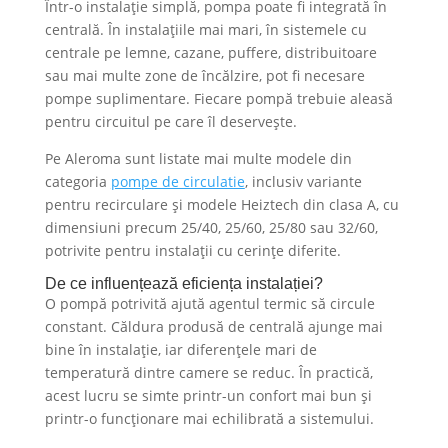
Într-o instalație simplă, pompa poate fi integrată în
centrală. În instalațiile mai mari, în sistemele cu
centrale pe lemne, cazane, puffere, distribuitoare
sau mai multe zone de încălzire, pot fi necesare
pompe suplimentare. Fiecare pompă trebuie aleasă
pentru circuitul pe care îl deservește.
Pe Aleroma sunt listate mai multe modele din
categoria
pompe de circulatie
, inclusiv variante
pentru recirculare și modele Heiztech din clasa A, cu
dimensiuni precum 25/40, 25/60, 25/80 sau 32/60,
potrivite pentru instalații cu cerințe diferite.
De ce influențează eficiența instalației?
O pompă potrivită ajută agentul termic să circule
constant. Căldura produsă de centrală ajunge mai
bine în instalație, iar diferențele mari de
temperatură dintre camere se reduc. În practică,
acest lucru se simte printr-un confort mai bun și
printr-o funcționare mai echilibrată a sistemului.