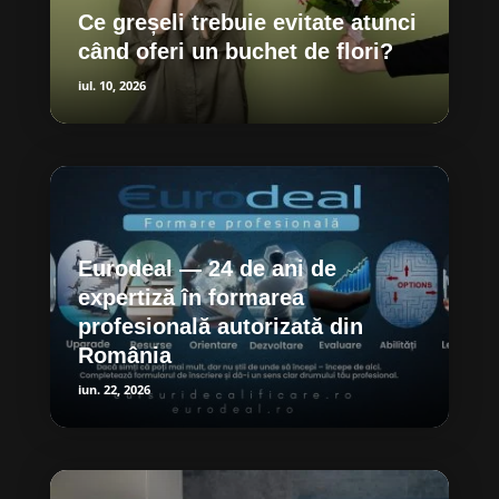
Ce greșeli trebuie evitate atunci
când oferi un buchet de flori?
iul. 10, 2026
Eurodeal — 24 de ani de
expertiză în formarea
profesională autorizată din
România
iun. 22, 2026