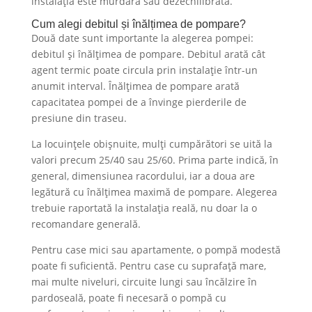
instalația este murdară sau dezechilibrată.
Cum alegi debitul și înălțimea de pompare?
Două date sunt importante la alegerea pompei:
debitul și înălțimea de pompare. Debitul arată cât
agent termic poate circula prin instalație într-un
anumit interval. Înălțimea de pompare arată
capacitatea pompei de a învinge pierderile de
presiune din traseu.
La locuințele obișnuite, mulți cumpărători se uită la
valori precum 25/40 sau 25/60. Prima parte indică, în
general, dimensiunea racordului, iar a doua are
legătură cu înălțimea maximă de pompare. Alegerea
trebuie raportată la instalația reală, nu doar la o
recomandare generală.
Pentru case mici sau apartamente, o pompă modestă
poate fi suficientă. Pentru case cu suprafață mare,
mai multe niveluri, circuite lungi sau încălzire în
pardoseală, poate fi necesară o pompă cu