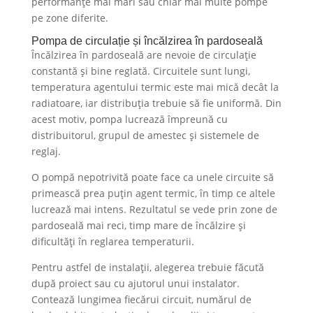
performanțe mai mari sau chiar mai multe pompe
pe zone diferite.
Pompa de circulație și încălzirea în pardoseală
Încălzirea în pardoseală are nevoie de circulație
constantă și bine reglată. Circuitele sunt lungi,
temperatura agentului termic este mai mică decât la
radiatoare, iar distribuția trebuie să fie uniformă. Din
acest motiv, pompa lucrează împreună cu
distribuitorul, grupul de amestec și sistemele de
reglaj.
O pompă nepotrivită poate face ca unele circuite să
primească prea puțin agent termic, în timp ce altele
lucrează mai intens. Rezultatul se vede prin zone de
pardoseală mai reci, timp mare de încălzire și
dificultăți în reglarea temperaturii.
Pentru astfel de instalații, alegerea trebuie făcută
după proiect sau cu ajutorul unui instalator.
Contează lungimea fiecărui circuit, numărul de