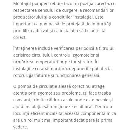
Montajul pompei trebuie făcut în poziția corectă, cu
respectarea sensului de curgere, a recomandărilor
producătorului și a condițiilor instalației. Este
important ca pompa să fie protejată de impurități
prin filtru adecvat și ca instalația să fie aerisită
corect.
Întreținerea include verificarea periodică a filtrului,
aerisirea circuitului, controlul zgomotelor și
urmărirea temperaturilor pe tur și retur. În
instalațiile cu apă murdară, depunerile pot afecta
rotorul, garniturile și funcționarea generală.
O pompă de circulație aleasă corect nu atrage
atenția prin zgomot sau probleme. Își face treaba
constant, trimite căldura acolo unde este nevoie și
ajută instalația să funcționeze echilibrat. Pentru o
locuință eficient încălzită, această componentă mică
are un rol mult mai important decât pare la prima
vedere.