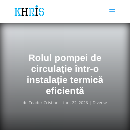
Rolul pompei de
circulație într-o
instalație termică
eficientă
de
Toader Cristian
iun. 22, 2026
Diverse