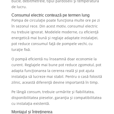
bucle, debitmetrele, tipul pardoselii și temperatura
de lucru.
Consumul electric contează pe termen lung
Pompa de circulație poate funcționa multe ore pe zi
în sezonul rece. Din acest motiv, consumul electric
nu trebuie ignorat. Modelele moderne, cu eficiență
energetică mai bună și reglaje adaptate instalației,
pot reduce consumul față de pompele vechi, cu
turație fixă.
O pompă eficientă nu înseamnă doar economie la
curent. Reglajele mai bune pot reduce zgomotul, pot
adapta funcționarea la cererea reală și pot ajuta
instalația să lucreze mai stabil. Pentru o casă folosită
zilnic, această diferență devine importantă în timp.
Pe lângă consum, trebuie urmărite și fiabilitatea,
disponibilitatea pieselor, garanția și compatibilitatea
cu instalația existentă.
Montajul și întreținerea