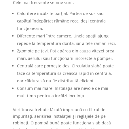
Cele mai frecvente semne sunt:
Calorifere încălzite parțial. Partea de sus sau
capătul îndepărtat rămâne rece, deși centrala
funcționează.
Diferențe mari între camere. Unele spații ajung
repede la temperatura dorită, iar altele rămân reci.
Zgomote pe țevi. Pot apărea din cauza vitezei prea
mari, aerului sau funcționării incorecte a pompei.
Centrală care pornește des. Circulația slabă poate
face ca temperatura să crească rapid în centrală,
dar căldura să nu fie distribuită eficient.
Consum mai mare. Instalația are nevoie de mai
mult timp pentru a încălzi locuința.
Verificarea trebuie făcută împreună cu filtrul de
impurități, aerisirea instalației și reglajele de pe
robineți. O pompă bună poate funcționa slab dacă