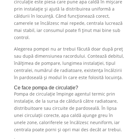
circulație este piesa care pune apa caldă în mișcare
prin instalație și ajută la distribuirea uniformă a
căldurii în locuință. Când funcționează corect,
camerele se încălzesc mai repede, centrala lucrează
mai stabil, iar consumul poate fi ținut mai bine sub
control.
Alegerea pompei nu ar trebui făcută doar după preț
sau după dimensiunea racordului. Contează debitul,
înălțimea de pompare, lungimea instalației, tipul
centralei, numărul de radiatoare, existența încălzirii
în pardoseală și modul în care este folosită locuința.
Ce face pompa de circulație?
Pompa de circulație împinge agentul termic prin
instalație, de la sursa de căldură către radiatoare,
distribuitoare sau circuite de pardoseală. În lipsa
unei circulații corecte, apa caldă ajunge greu în
unele zone, caloriferele se încălzesc neuniform, iar
centrala poate porni și opri mai des decât ar trebui.