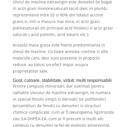
Uleiul de masline extravirgin este deosebit de bogat
in acizi grasi mononesaturati (acid oleic in plumb,
reprezentand intre 55 si 80% din totalul acizilor
grasi) si, intr-o masura mai mica, in acizi grasi
polinesaturati (in principal acid linoleic) si acizi grasi
saturati ( acid palmitic, acid stearic etc.).
Aceasta masa grasa este foarte predominanta in
uleiul de masline. Cu toate acestea, contine si alte
molecule care, desi sunt prezente in proportii
reduse, au totusi un efect major asupra
proprietatilor sale.
Gust, culoare, stabilitate, virtuti: multi responsabili
Printre compusii minoritari, dar esentiali pentru
calitatile uleiului de masline extravirgin, se numara
in special fenolii simpli si derivatii lor polifenolici
(ansambluri de fenoli) cu denumiri si structuri
chimice complicate, cum ar fi oleuropeina, ligstrozida
sau 3,4-DHPEA-EA, cum ar fi precum si multi alti
compusi cu denumiri la fel de exotice): pinorezinol,