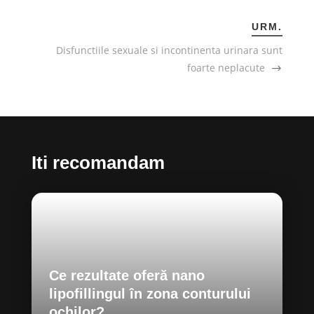
URM.
Disfunctiile sexuale si incontinenta urinara sunt
foarte neplacute
Iti recomandam
Ce rezultate oferă nano
lipofillingul în zona conturului
ochilor?