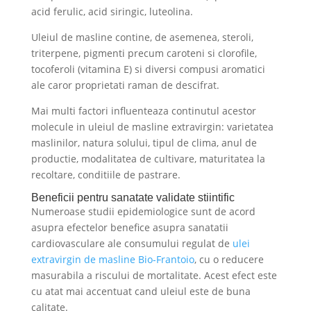
acid ferulic, acid siringic, luteolina.
Uleiul de masline contine, de asemenea, steroli,
triterpene, pigmenti precum caroteni si clorofile,
tocoferoli (vitamina E) si diversi compusi aromatici
ale caror proprietati raman de descifrat.
Mai multi factori influenteaza continutul acestor
molecule in uleiul de masline extravirgin: varietatea
maslinilor, natura solului, tipul de clima, anul de
productie, modalitatea de cultivare, maturitatea la
recoltare, conditiile de pastrare.
Beneficii pentru sanatate validate stiintific
Numeroase studii epidemiologice sunt de acord
asupra efectelor benefice asupra sanatatii
cardiovasculare ale consumului regulat de
ulei
extravirgin de masline Bio-Frantoio
, cu o reducere
masurabila a riscului de mortalitate. Acest efect este
cu atat mai accentuat cand uleiul este de buna
calitate.