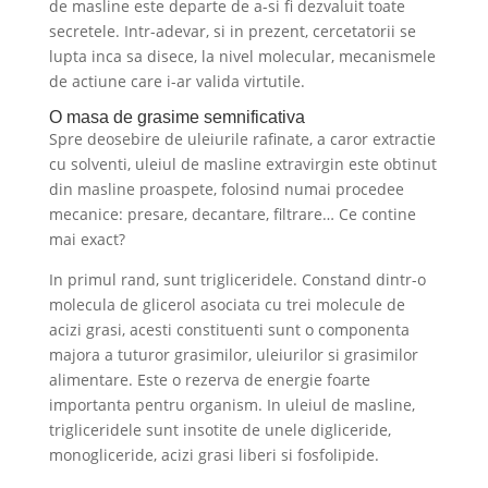
de masline este departe de a-si fi dezvaluit toate
secretele. Intr-adevar, si in prezent, cercetatorii se
lupta inca sa disece, la nivel molecular, mecanismele
de actiune care i-ar valida virtutile.
O masa de grasime semnificativa
Spre deosebire de uleiurile rafinate, a caror extractie
cu solventi, uleiul de masline extravirgin este obtinut
din masline proaspete, folosind numai procedee
mecanice: presare, decantare, filtrare… Ce contine
mai exact?
In primul rand, sunt trigliceridele. Constand dintr-o
molecula de glicerol asociata cu trei molecule de
acizi grasi, acesti constituenti sunt o componenta
majora a tuturor grasimilor, uleiurilor si grasimilor
alimentare. Este o rezerva de energie foarte
importanta pentru organism. In uleiul de masline,
trigliceridele sunt insotite de unele digliceride,
monogliceride, acizi grasi liberi si fosfolipide.