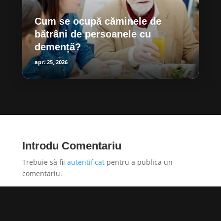
Cum se ocupă căminele de
bătrâni de persoanele cu
demență?
apr. 25, 2026
Introdu Comentariu
Trebuie să fii
autentificat
pentru a publica un
comentariu.