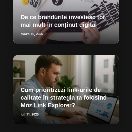
De ce brandurile investesc tot
mai mult în conținut digital
mart. 10, 2026
Cum prioritizezi link-urile de
calitate în strategia ta folosind
Moz Link Explorer?
iul. 11, 2025