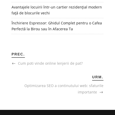
Avantajele locuirii într-un cartier rezidențial modern
față de blocurile vechi
Închiriere Espressor: Ghidul Complet pentru o Cafea
Perfectă la Birou sau în Afacerea Ta
PREC.
Cum poti vinde online lenjerii de pat?
URM.
Optimizarea SEO a continutului web: sfaturile
importante