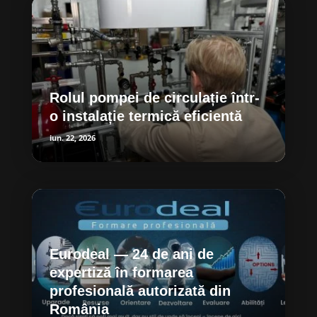
Rolul pompei de circulație într-
o instalație termică eficientă
iun. 22, 2026
Eurodeal — 24 de ani de
expertiză în formarea
profesională autorizată din
România