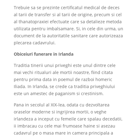
Trebuie sa se prezinte certificatul medical de deces
al tarii de transfer si al tarii de origine, precum si cel
al thanatopraxiei efectuate care sa detalieze metoda
utilizata pentru imbalsamare. Si, in cele din urma, un
document de la autoritatile sanitare care autorizeaza
plecarea cadavrului.
Obiceiuri funerare in Irlanda
Traditia tinerii unui priveghi este unul dintre cele
mai vechi ritualuri ale mortii noastre, fiind citata
pentru prima data in poemul de razboi homeric
Iliada. In Irlanda, se crede ca traditia priveghiului
este un amestec de paganism si crestinism.
Pana in secolul al XIX-lea, odata cu dezvoltarea
oraselor moderne si ingrijirea mortii, o veghe
irlandeza a inceput cu femeile care spalau decedatii,
ii imbracau cu cele mai frumoase haine si asezau
cadavrul pe o masa mare in camera principala a