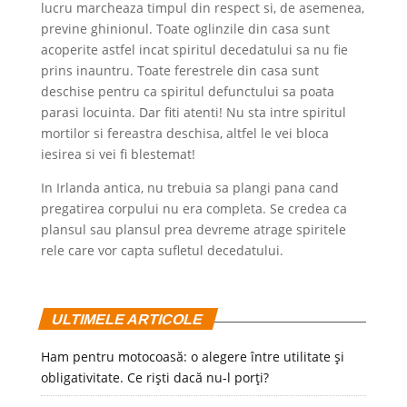
lucru marcheaza timpul din respect si, de asemenea,
previne ghinionul. Toate oglinzile din casa sunt
acoperite astfel incat spiritul decedatului sa nu fie
prins inauntru. Toate ferestrele din casa sunt
deschise pentru ca spiritul defunctului sa poata
parasi locuinta. Dar fiti atenti! Nu sta intre spiritul
mortilor si fereastra deschisa, altfel le vei bloca
iesirea si vei fi blestemat!
In Irlanda antica, nu trebuia sa plangi pana cand
pregatirea corpului nu era completa. Se credea ca
plansul sau plansul prea devreme atrage spiritele
rele care vor capta sufletul decedatului.
ULTIMELE ARTICOLE
Ham pentru motocoasă: o alegere între utilitate și
obligativitate. Ce riști dacă nu-l porți?