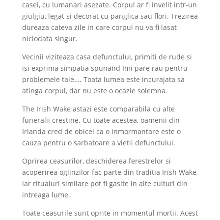
casei, cu lumanari asezate. Corpul ar fi invelit intr-un
giulgiu, legat si decorat cu panglica sau flori. Trezirea
dureaza cateva zile in care corpul nu va fi lasat
niciodata singur.
Vecinii viziteaza casa defunctului, primiti de rude si
isi exprima simpatia spunand Imi pare rau pentru
problemele tale…. Toata lumea este incurajata sa
atinga corpul, dar nu este o ocazie solemna.
The Irish Wake astazi este comparabila cu alte
funeralii crestine. Cu toate acestea, oamenii din
Irlanda cred de obicei ca o inmormantare este o
cauza pentru o sarbatoare a vietii defunctului.
Oprirea ceasurilor, deschiderea ferestrelor si
acoperirea oglinzilor fac parte din traditia Irish Wake,
iar ritualuri similare pot fi gasite in alte culturi din
intreaga lume.
Toate ceasurile sunt oprite in momentul mortii. Acest