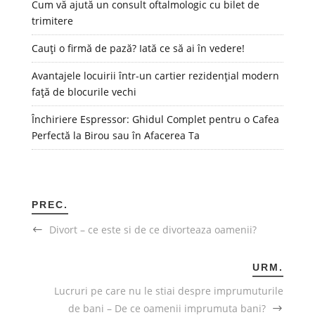
Cum vă ajută un consult oftalmologic cu bilet de
trimitere
Cauți o firmă de pază? Iată ce să ai în vedere!
Avantajele locuirii într-un cartier rezidențial modern
față de blocurile vechi
Închiriere Espressor: Ghidul Complet pentru o Cafea
Perfectă la Birou sau în Afacerea Ta
PREC.
Divort – ce este si de ce divorteaza oamenii?
URM.
Lucruri pe care nu le stiai despre imprumuturile
de bani – De ce oamenii imprumuta bani?