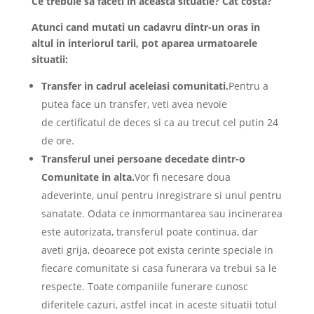
Ce trebuie sa faceti in aceasta situatie? Cat costa?
Atunci cand mutati un cadavru dintr-un oras in
altul in interiorul tarii, pot aparea urmatoarele
situatii:
Transfer in cadrul aceleiasi comunitati.
Pentru a
putea face un transfer, veti avea nevoie
de certificatul de deces si ca au trecut cel putin 24
de ore.
Transferul unei persoane decedate dintr-o
Comunitate in alta.
Vor fi necesare doua
adeverinte, unul pentru inregistrare si unul pentru
sanatate. Odata ce inmormantarea sau incinerarea
este autorizata, transferul poate continua, dar
aveti grija, deoarece pot exista cerinte speciale in
fiecare comunitate si casa funerara va trebui sa le
respecte. Toate companiile funerare cunosc
diferitele cazuri, astfel incat in aceste situatii totul