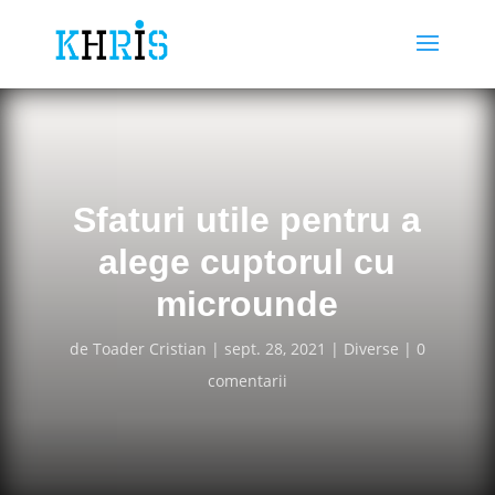
Sfaturi utile pentru a
alege cuptorul cu
microunde
de
Toader Cristian
sept. 28, 2021
Diverse
0
comentarii