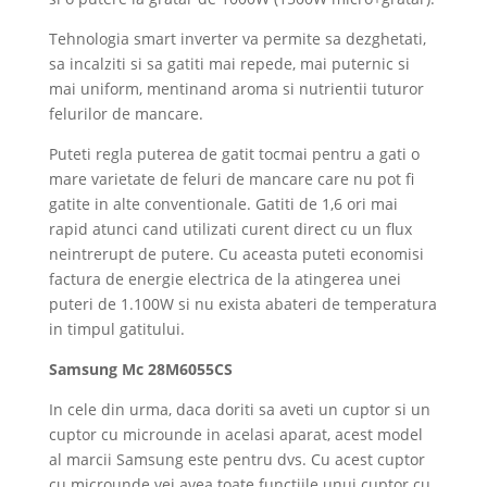
Tehnologia smart inverter va permite sa dezghetati,
sa incalziti si sa gatiti mai repede, mai puternic si
mai uniform, mentinand aroma si nutrientii tuturor
felurilor de mancare.
Puteti regla puterea de gatit tocmai pentru a gati o
mare varietate de feluri de mancare care nu pot fi
gatite in alte conventionale. Gatiti de 1,6 ori mai
rapid atunci cand utilizati curent direct cu un flux
neintrerupt de putere. Cu aceasta puteti economisi
factura de energie electrica de la atingerea unei
puteri de 1.100W si nu exista abateri de temperatura
in timpul gatitului.
Samsung Mc 28M6055CS
In cele din urma, daca doriti sa aveti un cuptor si un
cuptor cu microunde in acelasi aparat, acest model
al marcii Samsung este pentru dvs. Cu acest cuptor
cu microunde vei avea toate functiile unui cuptor cu