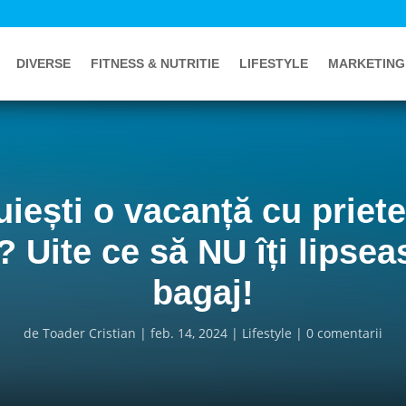
DIVERSE
FITNESS & NUTRITIE
LIFESTYLE
MARKETING
iești o vacanță cu priete
 Uite ce să NU îți lipsea
bagaj!
de
Toader Cristian
feb. 14, 2024
Lifestyle
0 comentarii