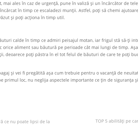
 mai ales în caz de urgență, pune în valiză și un încărcător de tel
încărcat în timp ce escaladezi munții. Astfel, poți să chemi ajutoare
ut și poți acționa în timp util.
uturi calde în timp ce admiri peisajul motan, iar frigul stă să-ți int
rmic orice aliment sau băutură pe perioade cât mai lungi de timp. Aș
ii, deoarece poți păstra în el tot felul de băuturi de care te poți b
bagaj și vei fi pregătită așa cum trebuie pentru o vacanță de neuitat
pe primul loc, nu neglija aspectele importante ce țin de siguranța ș
TOP 5 abilități pe ca
ă ce nu poate lipsi de la