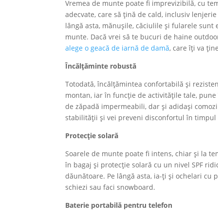
Vremea de munte poate fi imprevizibilă, cu tem
adecvate, care să țină de cald, inclusiv lenjeri
lângă asta, mănușile, căciulile și fularele sun
munte. Dacă vrei să te bucuri de haine outdoor
alege o geacă de iarnă de damă
, care îți va ț
Încălțăminte robustă
Totodată, încălțămintea confortabilă și reziste
montan, iar în funcție de activitățile tale, p
de zăpadă impermeabili, dar și adidași comozi pen
stabilității și vei preveni disconfortul în timpu
Protecție solară
Soarele de munte poate fi intens, chiar și la te
în bagaj și protecție solară cu un nivel SPF ridic
dăunătoare. Pe lângă asta, ia-ți și ochelari cu p
schiezi sau faci snowboard.
Baterie portabilă pentru telefon