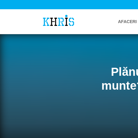
AFACERI
Plănu
munte?