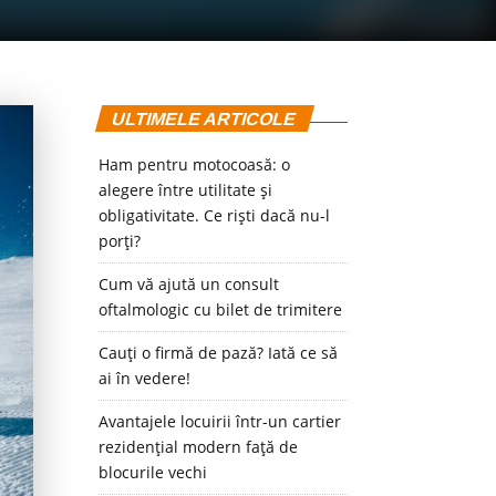
ULTIMELE ARTICOLE
Ham pentru motocoasă: o
alegere între utilitate și
obligativitate. Ce riști dacă nu-l
porți?
Cum vă ajută un consult
oftalmologic cu bilet de trimitere
Cauți o firmă de pază? Iată ce să
ai în vedere!
Avantajele locuirii într-un cartier
rezidențial modern față de
blocurile vechi