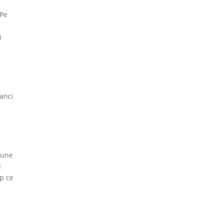
 Pe
i
canci
 Pune
e
mp ce