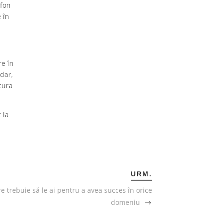
efon
 în
re în
adar,
ucura
 la
i
URM.
re trebuie să le ai pentru a avea succes în orice
domeniu