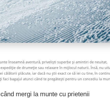
unte înseamnă aventură, priveliști superbe și amintiri de neuitat,
 expediție de drumeție sau relaxare în mijlocul naturii. Însă, nu uit
 călătorii plăcute, iar dacă nu știi exact ce să iei cu tine, în conti
-ți faci bagajul atunci când te pregătești pentru un concediu la mu
i când mergi la munte cu prietenii