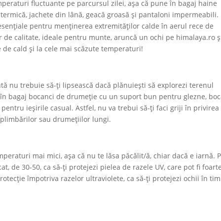
peraturi fluctuante pe parcursul zilei, așa că pune în bagaj haine
e termică, jachete din lână, geacă groasă și pantaloni impermeabili.
t esențiale pentru menținerea extremităților calde în aerul rece de
 de calitate, ideale pentru munte, aruncă un ochi pe himalaya.ro ș
ine de cald și la cele mai scăzute temperaturi!
ntă nu trebuie să-ți lipsească dacă plănuiești să explorezi terenul
une în bagaj bocanci de drumeție cu un suport bun pentru glezne, bo
tru ieșirile casual. Astfel, nu va trebui să-ți faci griji în privirea
l plimbărilor sau drumețiilor lungi.
mperaturi mai mici, așa că nu te lăsa păcălit/ă, chiar dacă e iarnă.
at, de 30-50, ca să-ți protejezi pielea de razele UV, care pot fi foart
rotecție împotriva razelor ultraviolete, ca să-ți protejezi ochii în ti