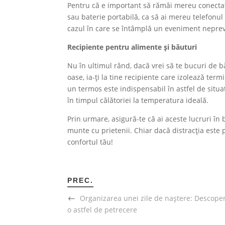
Pentru că e important să rămâi mereu conectat,
sau baterie portabilă, ca să ai mereu telefonul 
cazul în care se întâmplă un eveniment neprevăz
Recipiente pentru alimente și băuturi
Nu în ultimul rând, dacă vrei să te bucuri de bă
oase, ia-ți la tine recipiente care izolează te
un termos este indispensabil în astfel de situaț
în timpul călătoriei la temperatura ideală.
Prin urmare, asigură-te că ai aceste lucruri în 
munte cu prietenii. Chiar dacă distracția este 
confortul tău!
PREC.
Organizarea unei zile de naștere: Descoper
o astfel de petrecere