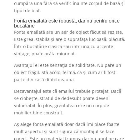
cumpăra una fără să verific înainte corpul de bază și
tipul de blat.
Fonta emailată este robustă, dar nu pentru orice
bucătărie
Fonta emailată are un aer de obiect făcut să reziste.
Este grea, stabilă și are o suprafață lucioasă, plăcută.
Într-o bucătărie clasică sau într-una cu accente
vintage, poate arăta minunat.
Avantajul ei este senzația de soliditate. Nu pare un
obiect fragil. Stă acolo, fermă, ca și cum ar fi fost
parte din casă dintotdeauna.
Dezavantajul este că emailul trebuie protejat. Dacă
se ciobește, stratul de dedesubt poate deveni
vulnerabil. În plus, greutatea cere un corp de
mobilier bine construit.
Aș alege fontă emailată doar dacă îmi place foarte
mult aspectul și sunt sigură că montajul se face
corect. Este un material frumos, dar nu unul pe care