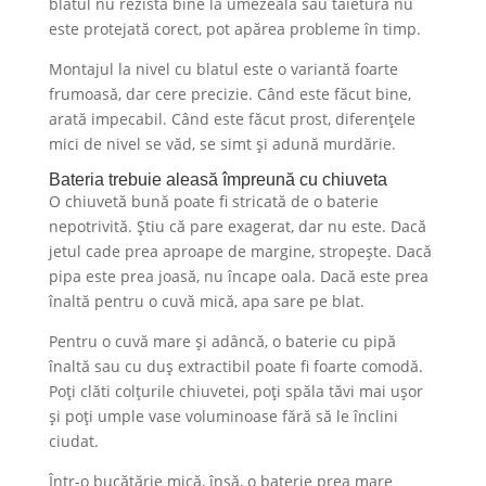
blatul nu rezistă bine la umezeală sau tăietura nu
este protejată corect, pot apărea probleme în timp.
Montajul la nivel cu blatul este o variantă foarte
frumoasă, dar cere precizie. Când este făcut bine,
arată impecabil. Când este făcut prost, diferențele
mici de nivel se văd, se simt și adună murdărie.
Bateria trebuie aleasă împreună cu chiuveta
O chiuvetă bună poate fi stricată de o baterie
nepotrivită. Știu că pare exagerat, dar nu este. Dacă
jetul cade prea aproape de margine, stropește. Dacă
pipa este prea joasă, nu încape oala. Dacă este prea
înaltă pentru o cuvă mică, apa sare pe blat.
Pentru o cuvă mare și adâncă, o baterie cu pipă
înaltă sau cu duș extractibil poate fi foarte comodă.
Poți clăti colțurile chiuvetei, poți spăla tăvi mai ușor
și poți umple vase voluminoase fără să le înclini
ciudat.
Într-o bucătărie mică, însă, o baterie prea mare