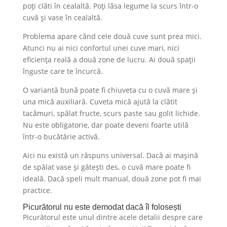
poți clăti în cealaltă. Poți lăsa legume la scurs într-o
cuvă și vase în cealaltă.
Problema apare când cele două cuve sunt prea mici.
Atunci nu ai nici confortul unei cuve mari, nici
eficiența reală a două zone de lucru. Ai două spații
înguste care te încurcă.
O variantă bună poate fi chiuveta cu o cuvă mare și
una mică auxiliară. Cuveta mică ajută la clătit
tacâmuri, spălat fructe, scurs paste sau golit lichide.
Nu este obligatorie, dar poate deveni foarte utilă
într-o bucătărie activă.
Aici nu există un răspuns universal. Dacă ai mașină
de spălat vase și gătești des, o cuvă mare poate fi
ideală. Dacă speli mult manual, două zone pot fi mai
practice.
Picurătorul nu este demodat dacă îl folosești
Picurătorul este unul dintre acele detalii despre care