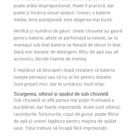
poate arăta disproporționat. Poate fi practică, dar
poate și încărca vizual spațiul. Uneori, o baterie
medie, bine poziționată, este alegerea mai bună.
Verifică și numărul de găuri. Unele chiuvete au gaură
pentru baterie, altele se perforează la nevoie, iar la
montajul sub blat bateria se fixează de obicei în blat.
Dacă vrei dozator de detergent, filtru de apă sau alt
accesoriu, decide înainte de montaj.
E neplăcut să descoperi după instalare că bateria
lovește pervazul sau că nu ai loc pentru dozator.
Sunt greșeli mici, dar te urmăresc mult timp.
Scurgerea, sifonul și spațiul de sub chiuvetă
Sub chiuvetă se află partea mai puțin frumoasă a
bucătăriei, dar foarte importantă. Acolo sunt sifonul,
racordurile, furtunurile, coșul de gunoi, poate filtrul
de apă și uneori legătura pentru mașina de spălat
vase. Totul trebuie să încapă fără improvizații.