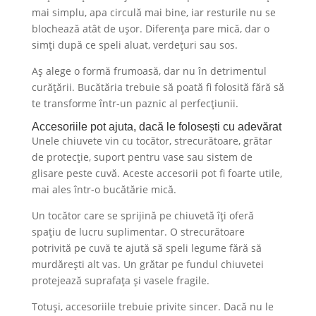
mai simplu, apa circulă mai bine, iar resturile nu se
blochează atât de ușor. Diferența pare mică, dar o
simți după ce speli aluat, verdețuri sau sos.
Aș alege o formă frumoasă, dar nu în detrimentul
curățării. Bucătăria trebuie să poată fi folosită fără să
te transforme într-un paznic al perfecțiunii.
Accesoriile pot ajuta, dacă le folosești cu adevărat
Unele chiuvete vin cu tocător, strecurătoare, grătar
de protecție, suport pentru vase sau sistem de
glisare peste cuvă. Aceste accesorii pot fi foarte utile,
mai ales într-o bucătărie mică.
Un tocător care se sprijină pe chiuvetă îți oferă
spațiu de lucru suplimentar. O strecurătoare
potrivită pe cuvă te ajută să speli legume fără să
murdărești alt vas. Un grătar pe fundul chiuvetei
protejează suprafața și vasele fragile.
Totuși, accesoriile trebuie privite sincer. Dacă nu le