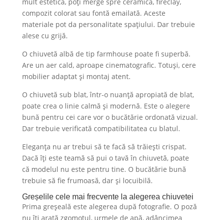
mult estetica, poți merge spre ceramică, fireclay,
compozit colorat sau fontă emailată. Aceste
materiale pot da personalitate spațiului. Dar trebuie
alese cu grijă.
O chiuvetă albă de tip farmhouse poate fi superbă.
Are un aer cald, aproape cinematografic. Totuși, cere
mobilier adaptat și montaj atent.
O chiuvetă sub blat, într-o nuanță apropiată de blat,
poate crea o linie calmă și modernă. Este o alegere
bună pentru cei care vor o bucătărie ordonată vizual.
Dar trebuie verificată compatibilitatea cu blatul.
Eleganța nu ar trebui să te facă să trăiești crispat.
Dacă îți este teamă să pui o tavă în chiuvetă, poate
că modelul nu este pentru tine. O bucătărie bună
trebuie să fie frumoasă, dar și locuibilă.
Greșelile cele mai frecvente la alegerea chiuvetei
Prima greșeală este alegerea după fotografie. O poză
nu îți arată zgomotul, urmele de apă, adâncimea