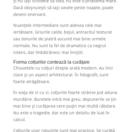
și nu lași lichidele să stea, nu este o problemă mare.
Dacă obișnuiești să lași vasele peste noapte, poate
deveni enervant.
Nuanțele intermediare sunt adesea cele mai
iertătoare. Griurile calde, bejul, antracitul texturat
sau tonurile de piatră ascund mai bine urmele
normale. Nu sunt la fel de dramatice ca negrul
intens, dar îmbătrânesc mai liniștit.
Forma colțurilor contează la curățare
Chiuvetele cu colțuri drepte arată modern. Au linii
clare și un aspect arhitectural. În fotografii, sunt
foarte atrăgătoare.
În viața de zi cu zi, colțurile foarte strânse pot aduna
murdărie. Buretele intră mai greu, depunerile se țin
mai bine și curățarea cere puțin mai multă răbdare.
Nu este o tragedie, dar este un detaliu de luat în
calcul.
Colțurile ușor rotunjite sunt mai practice. Se curăță