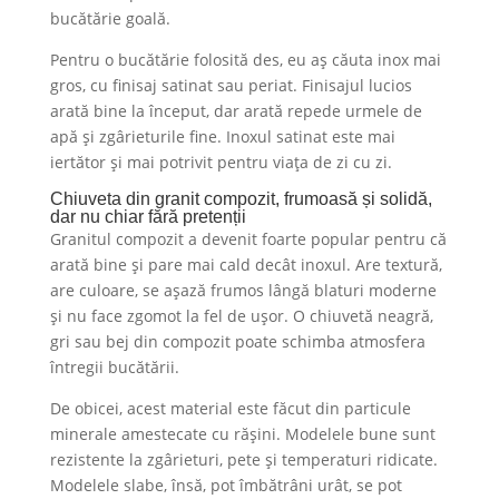
bucătărie goală.
Pentru o bucătărie folosită des, eu aș căuta inox mai
gros, cu finisaj satinat sau periat. Finisajul lucios
arată bine la început, dar arată repede urmele de
apă și zgârieturile fine. Inoxul satinat este mai
iertător și mai potrivit pentru viața de zi cu zi.
Chiuveta din granit compozit, frumoasă și solidă,
dar nu chiar fără pretenții
Granitul compozit a devenit foarte popular pentru că
arată bine și pare mai cald decât inoxul. Are textură,
are culoare, se așază frumos lângă blaturi moderne
și nu face zgomot la fel de ușor. O chiuvetă neagră,
gri sau bej din compozit poate schimba atmosfera
întregii bucătării.
De obicei, acest material este făcut din particule
minerale amestecate cu rășini. Modelele bune sunt
rezistente la zgârieturi, pete și temperaturi ridicate.
Modelele slabe, însă, pot îmbătrâni urât, se pot