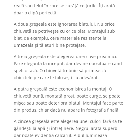
reală sau felul în care se curăță colțurile. Îți arată
doar o clipă perfectă.
A doua greșeală este ignorarea blatului. Nu orice
chiuvetă se potrivește cu orice blat. Montajul sub
blat, de exemplu, cere materiale rezistente la
umezeală și tăieturi bine protejate.
A treia greșeală este alegerea unei cuve prea mici.
Pare elegantă la început, dar devine obositoare când
speli o tavă. O chiuvetă trebuie să primească
obiectele pe care le folosești cu adevărat.
A patra greșeală este economisirea la montaj. O
chiuvetă bună, montată prost, poate curge, se poate
mișca sau poate deteriora blatul. Montajul face parte
din produs, chiar dacă nu apare în fotografia finală.
A cincea greșeală este alegerea unei culori fără să te
gândești la apă și întreținere. Negrul arată superb,
dar poate evidenția calcarul. Albul luminează