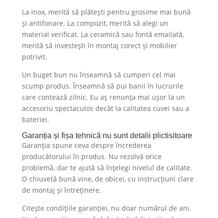
La inox, merită să plătești pentru grosime mai bună
și antifonare. La compozit, merită să alegi un
material verificat. La ceramică sau fontă emailată,
merită să investești în montaj corect și mobilier
potrivit.
Un buget bun nu înseamnă să cumperi cel mai
scump produs. Înseamnă să pui banii în lucrurile
care contează zilnic. Eu aș renunța mai ușor la un
accesoriu spectaculos decât la calitatea cuvei sau a
bateriei.
Garanția și fișa tehnică nu sunt detalii plictisitoare
Garanția spune ceva despre încrederea
producătorului în produs. Nu rezolvă orice
problemă, dar te ajută să înțelegi nivelul de calitate.
O chiuvetă bună vine, de obicei, cu instrucțiuni clare
de montaj și întreținere.
Citește condițiile garanției, nu doar numărul de ani.