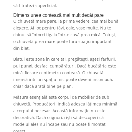
să-l tratezi superficial.
Dimensiunea contează mai mult decât pare
O chiuvetă mare pare, la prima vedere, cea mai bună
alegere. Ai loc pentru tăvi, oale, vase multe. Nu te
chinui să întorci tigaia într-o cuvă prea mică. Totuși,
o chiuvetă prea mare poate fura spațiu important
din blat.
Blatul este zona în care tai, pregătești, așezi farfurii,
pui pungi, desfaci cumpărături. Dacă bucătăria este
mică, fiecare centimetru contează. O chiuvetă
imensă într-un spațiu mic poate deveni incomodă,
chiar dacă arată bine pe plan.
Măsura esențială este corpul de mobilier de sub
chiuvetă. Producătorii indică adesea lățimea minimă
a corpului necesar. Această informație nu este
decorativă. Dacă o ignori, riști să descoperi că
modelul ales nu încape sau nu poate fi montat
corect.