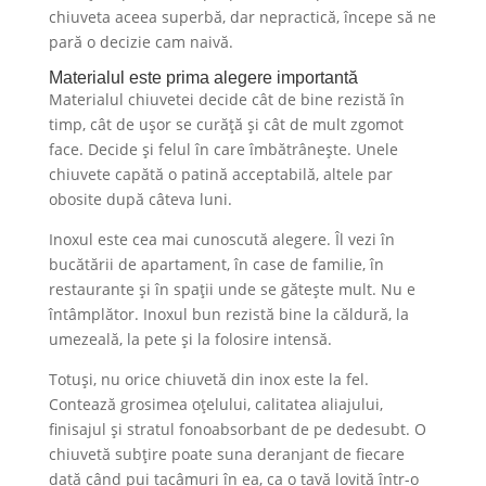
chiuveta aceea superbă, dar nepractică, începe să ne
pară o decizie cam naivă.
Materialul este prima alegere importantă
Materialul chiuvetei decide cât de bine rezistă în
timp, cât de ușor se curăță și cât de mult zgomot
face. Decide și felul în care îmbătrânește. Unele
chiuvete capătă o patină acceptabilă, altele par
obosite după câteva luni.
Inoxul este cea mai cunoscută alegere. Îl vezi în
bucătării de apartament, în case de familie, în
restaurante și în spații unde se gătește mult. Nu e
întâmplător. Inoxul bun rezistă bine la căldură, la
umezeală, la pete și la folosire intensă.
Totuși, nu orice chiuvetă din inox este la fel.
Contează grosimea oțelului, calitatea aliajului,
finisajul și stratul fonoabsorbant de pe dedesubt. O
chiuvetă subțire poate suna deranjant de fiecare
dată când pui tacâmuri în ea, ca o tavă lovită într-o