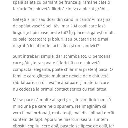
spală salata cu pământ pe frunze și rămâne câte o
farfurie în chiuvetă, fiindcă cineva a plecat grăbit.
Gătești zilnic sau doar din când în când? Ai mașină
de spălat vase? Speli tăvi mari? Ai copii care lasă
lingurițe lipicioase peste tot? Îți place să gătești mult,
cu oale, tocătoare și boluri, sau bucătăria ta e mai
degrabă locul unde faci cafea și un sandvici?
Sunt întrebări simple, dar schimbă tot. O persoană
care gătește rar poate fi fericită cu o chiuvetă
compactă, elegantă, poate chiar mai pretențioasă. O
familie care gătește mult are nevoie de o chiuvetă
răbdătoare, cu o cuvă încăpătoare și material care
nu cedează la primul contact serios cu realitatea.
Mi se pare că multe alegeri greșite vin dintr-o mică
minciună pe care ne-o spunem. Ne imaginăm că
vom fi mai ordonați, mai atenți, mai disciplinați decât
suntem de fapt. Apoi vine miercuri seara, suntem
obosiți, copilul cere apă, pastele se lipesc de oală, iar