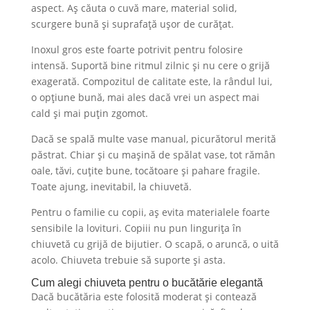
aspect. Aș căuta o cuvă mare, material solid,
scurgere bună și suprafață ușor de curățat.
Inoxul gros este foarte potrivit pentru folosire
intensă. Suportă bine ritmul zilnic și nu cere o grijă
exagerată. Compozitul de calitate este, la rândul lui,
o opțiune bună, mai ales dacă vrei un aspect mai
cald și mai puțin zgomot.
Dacă se spală multe vase manual, picurătorul merită
păstrat. Chiar și cu mașină de spălat vase, tot rămân
oale, tăvi, cuțite bune, tocătoare și pahare fragile.
Toate ajung, inevitabil, la chiuvetă.
Pentru o familie cu copii, aș evita materialele foarte
sensibile la lovituri. Copiii nu pun lingurița în
chiuvetă cu grijă de bijutier. O scapă, o aruncă, o uită
acolo. Chiuveta trebuie să suporte și asta.
Cum alegi chiuveta pentru o bucătărie elegantă
Dacă bucătăria este folosită moderat și contează