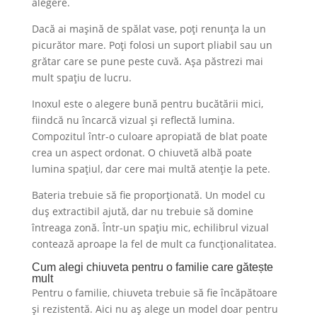
alegere.
Dacă ai mașină de spălat vase, poți renunța la un
picurător mare. Poți folosi un suport pliabil sau un
grătar care se pune peste cuvă. Așa păstrezi mai
mult spațiu de lucru.
Inoxul este o alegere bună pentru bucătării mici,
fiindcă nu încarcă vizual și reflectă lumina.
Compozitul într-o culoare apropiată de blat poate
crea un aspect ordonat. O chiuvetă albă poate
lumina spațiul, dar cere mai multă atenție la pete.
Bateria trebuie să fie proporționată. Un model cu
duș extractibil ajută, dar nu trebuie să domine
întreaga zonă. Într-un spațiu mic, echilibrul vizual
contează aproape la fel de mult ca funcționalitatea.
Cum alegi chiuveta pentru o familie care gătește
mult
Pentru o familie, chiuveta trebuie să fie încăpătoare
și rezistentă. Aici nu aș alege un model doar pentru