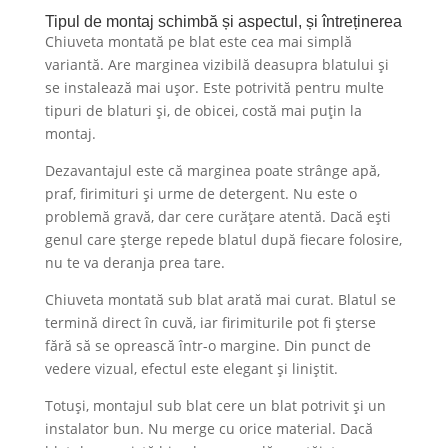
Tipul de montaj schimbă și aspectul, și întreținerea
Chiuveta montată pe blat este cea mai simplă
variantă. Are marginea vizibilă deasupra blatului și
se instalează mai ușor. Este potrivită pentru multe
tipuri de blaturi și, de obicei, costă mai puțin la
montaj.
Dezavantajul este că marginea poate strânge apă,
praf, firimituri și urme de detergent. Nu este o
problemă gravă, dar cere curățare atentă. Dacă ești
genul care șterge repede blatul după fiecare folosire,
nu te va deranja prea tare.
Chiuveta montată sub blat arată mai curat. Blatul se
termină direct în cuvă, iar firimiturile pot fi șterse
fără să se oprească într-o margine. Din punct de
vedere vizual, efectul este elegant și liniștit.
Totuși, montajul sub blat cere un blat potrivit și un
instalator bun. Nu merge cu orice material. Dacă