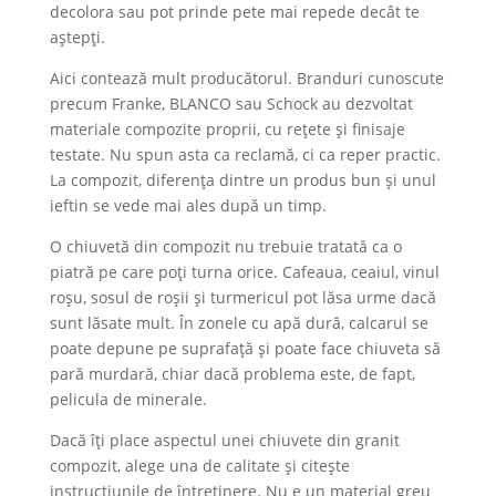
decolora sau pot prinde pete mai repede decât te
aștepți.
Aici contează mult producătorul. Branduri cunoscute
precum Franke, BLANCO sau Schock au dezvoltat
materiale compozite proprii, cu rețete și finisaje
testate. Nu spun asta ca reclamă, ci ca reper practic.
La compozit, diferența dintre un produs bun și unul
ieftin se vede mai ales după un timp.
O chiuvetă din compozit nu trebuie tratată ca o
piatră pe care poți turna orice. Cafeaua, ceaiul, vinul
roșu, sosul de roșii și turmericul pot lăsa urme dacă
sunt lăsate mult. În zonele cu apă dură, calcarul se
poate depune pe suprafață și poate face chiuveta să
pară murdară, chiar dacă problema este, de fapt,
pelicula de minerale.
Dacă îți place aspectul unei chiuvete din granit
compozit, alege una de calitate și citește
instrucțiunile de întreținere. Nu e un material greu