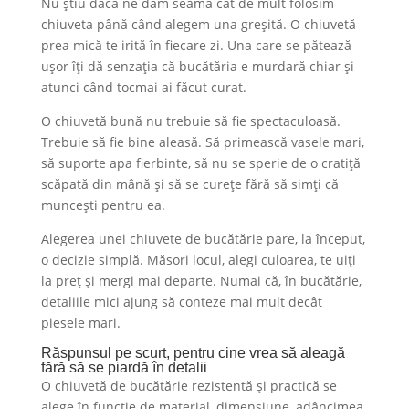
Nu știu dacă ne dăm seama cât de mult folosim
chiuveta până când alegem una greșită. O chiuvetă
prea mică te irită în fiecare zi. Una care se pătează
ușor îți dă senzația că bucătăria e murdară chiar și
atunci când tocmai ai făcut curat.
O chiuvetă bună nu trebuie să fie spectaculoasă.
Trebuie să fie bine aleasă. Să primească vasele mari,
să suporte apa fierbinte, să nu se sperie de o cratiță
scăpată din mână și să se curețe fără să simți că
muncești pentru ea.
Alegerea unei chiuvete de bucătărie pare, la început,
o decizie simplă. Măsori locul, alegi culoarea, te uiți
la preț și mergi mai departe. Numai că, în bucătărie,
detaliile mici ajung să conteze mai mult decât
piesele mari.
Răspunsul pe scurt, pentru cine vrea să aleagă
fără să se piardă în detalii
O chiuvetă de bucătărie rezistentă și practică se
alege în funcție de material, dimensiune, adâncimea