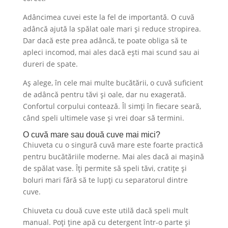
Adâncimea cuvei este la fel de importantă. O cuvă
adâncă ajută la spălat oale mari și reduce stropirea.
Dar dacă este prea adâncă, te poate obliga să te
apleci incomod, mai ales dacă ești mai scund sau ai
dureri de spate.
Aș alege, în cele mai multe bucătării, o cuvă suficient
de adâncă pentru tăvi și oale, dar nu exagerată.
Confortul corpului contează. Îl simți în fiecare seară,
când speli ultimele vase și vrei doar să termini.
O cuvă mare sau două cuve mai mici?
Chiuveta cu o singură cuvă mare este foarte practică
pentru bucătăriile moderne. Mai ales dacă ai mașină
de spălat vase. Îți permite să speli tăvi, cratițe și
boluri mari fără să te lupți cu separatorul dintre
cuve.
Chiuveta cu două cuve este utilă dacă speli mult
manual. Poți ține apă cu detergent într-o parte și