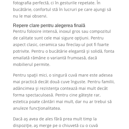
fotografia perfectă, ci în gesturile repetate. În
bucătărie, confortul stă în lucruri pe care ajungi să
nu le mai observi.
Repere clare pentru alegerea finală
Pentru folosire intensă, inoxul gros sau compozitul
de calitate sunt cele mai sigure opțiuni. Pentru
aspect clasic, ceramica sau fireclay-ul pot fi foarte
potrivite. Pentru o bucătărie elegantă și solidă, fonta
emailată rămâne o variantă frumoasă, dacă
mobilierul permite.
Pentru spații mici, o singură cuvă mare este adesea
mai practică decât două cuve înguste. Pentru familii,
adâncimea și rezistența contează mai mult decât
forma spectaculoasă. Pentru cine gătește rar,
estetica poate cântări mai mult, dar nu ar trebui să
anuleze funcționalitatea.
Dacă aș avea de ales fără prea mult timp la
dispoziție, aș merge pe o chiuvetă cu o cuvă