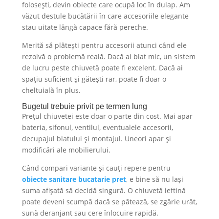
folosești, devin obiecte care ocupă loc în dulap. Am
văzut destule bucătării în care accesoriile elegante
stau uitate lângă capace fără pereche.
Merită să plătești pentru accesorii atunci când ele
rezolvă o problemă reală. Dacă ai blat mic, un sistem
de lucru peste chiuvetă poate fi excelent. Dacă ai
spațiu suficient și gătești rar, poate fi doar o
cheltuială în plus.
Bugetul trebuie privit pe termen lung
Prețul chiuvetei este doar o parte din cost. Mai apar
bateria, sifonul, ventilul, eventualele accesorii,
decupajul blatului și montajul. Uneori apar și
modificări ale mobilierului.
Când compari variante și cauți repere pentru
obiecte sanitare bucatarie pret
, e bine să nu lași
suma afișată să decidă singură. O chiuvetă ieftină
poate deveni scumpă dacă se pătează, se zgârie urât,
sună deranjant sau cere înlocuire rapidă.