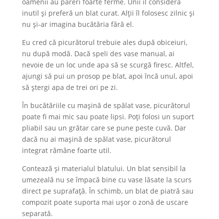
oamenii au păreri foarte ferme. Unii îl consideră
inutil și preferă un blat curat. Alții îl folosesc zilnic și
nu și-ar imagina bucătăria fără el.
Eu cred că picurătorul trebuie ales după obiceiuri,
nu după modă. Dacă speli des vase manual, ai
nevoie de un loc unde apa să se scurgă firesc. Altfel,
ajungi să pui un prosop pe blat, apoi încă unul, apoi
să ștergi apa de trei ori pe zi.
În bucătăriile cu mașină de spălat vase, picurătorul
poate fi mai mic sau poate lipsi. Poți folosi un suport
pliabil sau un grătar care se pune peste cuvă. Dar
dacă nu ai mașină de spălat vase, picurătorul
integrat rămâne foarte util.
Contează și materialul blatului. Un blat sensibil la
umezeală nu se împacă bine cu vase lăsate la scurs
direct pe suprafață. În schimb, un blat de piatră sau
compozit poate suporta mai ușor o zonă de uscare
separată.