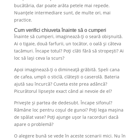
bucătăria, dar poate arăta petele mai repede.
Nuanțele intermediare sunt, de multe ori, mai
practice.
Cum verifici chiuveta înainte să o cumperi
Înainte să cumperi, imaginează-ți o seară obișnuită.
Ai o tigaie, două farfurii, un tocător, o oală și câteva
tacâmuri. Încape totul? Poți clăti fără să stropești? Ai
loc să lași ceva la scurs?
Apoi imaginează-ți o dimineață grăbită. Speli cana
de cafea, umpli o sticlă, clătești o caserolă. Bateria
ajută sau încurcă? Cuveta este prea adâncă?
Picurătorul lipsește exact când ai nevoie de el?
Privește și partea de dedesubt. Încape sifonul?
Rămâne loc pentru coșul de gunoi? Poți lega mașina
de spălat vase? Poți ajunge ușor la racorduri dacă
apare o problemă?
O alegere bună se vede în aceste scenarii mici. Nu în