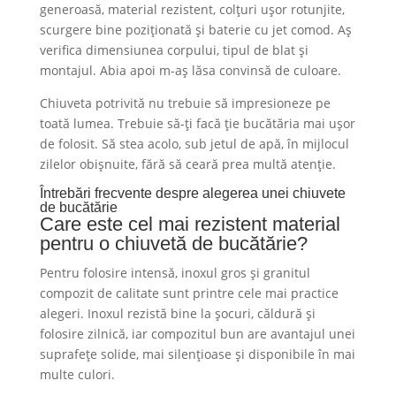
generoasă, material rezistent, colțuri ușor rotunjite,
scurgere bine poziționată și baterie cu jet comod. Aș
verifica dimensiunea corpului, tipul de blat și
montajul. Abia apoi m-aș lăsa convinsă de culoare.
Chiuveta potrivită nu trebuie să impresioneze pe
toată lumea. Trebuie să-ți facă ție bucătăria mai ușor
de folosit. Să stea acolo, sub jetul de apă, în mijlocul
zilelor obișnuite, fără să ceară prea multă atenție.
Întrebări frecvente despre alegerea unei chiuvete
de bucătărie
Care este cel mai rezistent material
pentru o chiuvetă de bucătărie?
Pentru folosire intensă, inoxul gros și granitul
compozit de calitate sunt printre cele mai practice
alegeri. Inoxul rezistă bine la șocuri, căldură și
folosire zilnică, iar compozitul bun are avantajul unei
suprafețe solide, mai silențioase și disponibile în mai
multe culori.