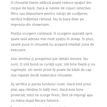
O chiuvetă foarte adâncă poate reduce spațiul din
corpul de bază. Dacă ai nevoie de coșuri selective,
filtru sau depozitare pentru soluții de curățenie,
verifică înălțimea rămasă. Nu te baza doar pe
impresia din showroom.
Poziția scurgerii contează. O scurgere așezată spre
spate lasă adesea mai mult spațiu în dulap. În plus,
vasele puse în chiuvetă nu acoperă imediat zona de
evacuare.
Sita, ventilul și preaplinul par detalii minore. Nu
sunt. O sită bună se curăță ușor, stă bine fixată și nu
ruginește. Un ventil prost îți poate da bătăi de cap
mai repede decât materialul chiuvetei.
Aș verifica și panta fundului cuvei. Dacă este prea
plat, apa rămâne în bălți mici. Dacă este bine
proiectat, totul se scurge firesc, fără să împingi apa
cu mâna după fiecare folosire.