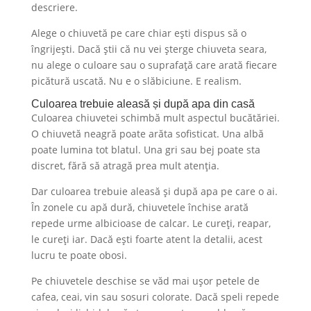
descriere.
Alege o chiuvetă pe care chiar ești dispus să o
îngrijești. Dacă știi că nu vei șterge chiuveta seara,
nu alege o culoare sau o suprafață care arată fiecare
picătură uscată. Nu e o slăbiciune. E realism.
Culoarea trebuie aleasă și după apa din casă
Culoarea chiuvetei schimbă mult aspectul bucătăriei.
O chiuvetă neagră poate arăta sofisticat. Una albă
poate lumina tot blatul. Una gri sau bej poate sta
discret, fără să atragă prea mult atenția.
Dar culoarea trebuie aleasă și după apa pe care o ai.
În zonele cu apă dură, chiuvetele închise arată
repede urme albicioase de calcar. Le cureți, reapar,
le cureți iar. Dacă ești foarte atent la detalii, acest
lucru te poate obosi.
Pe chiuvetele deschise se văd mai ușor petele de
cafea, ceai, vin sau sosuri colorate. Dacă speli repede