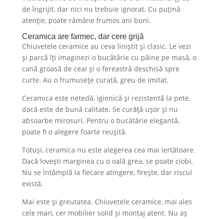
de îngrijit, dar nici nu trebuie ignorat. Cu puțină
atenție, poate rămâne frumos ani buni.
Ceramica are farmec, dar cere grijă
Chiuvetele ceramice au ceva liniștit și clasic. Le vezi
și parcă îți imaginezi o bucătărie cu pâine pe masă, o
cană groasă de ceai și o fereastră deschisă spre
curte. Au o frumusețe curată, greu de imitat.
Ceramica este netedă, igienică și rezistentă la pete,
dacă este de bună calitate. Se curăță ușor și nu
absoarbe mirosuri. Pentru o bucătărie elegantă,
poate fi o alegere foarte reușită.
Totuși, ceramica nu este alegerea cea mai iertătoare.
Dacă lovești marginea cu o oală grea, se poate ciobi.
Nu se întâmplă la fiecare atingere, firește, dar riscul
există.
Mai este și greutatea. Chiuvetele ceramice, mai ales
cele mari, cer mobilier solid și montaj atent. Nu aș