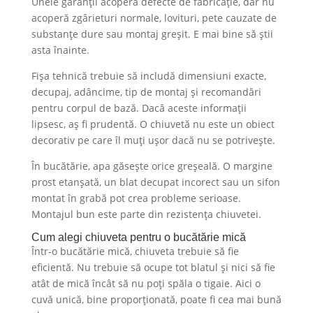
Unele garanții acoperă defecte de fabricație, dar nu
acoperă zgârieturi normale, lovituri, pete cauzate de
substanțe dure sau montaj greșit. E mai bine să știi
asta înainte.
Fișa tehnică trebuie să includă dimensiuni exacte,
decupaj, adâncime, tip de montaj și recomandări
pentru corpul de bază. Dacă aceste informații
lipsesc, aș fi prudentă. O chiuvetă nu este un obiect
decorativ pe care îl muți ușor dacă nu se potrivește.
În bucătărie, apa găsește orice greșeală. O margine
prost etanșată, un blat decupat incorect sau un sifon
montat în grabă pot crea probleme serioase.
Montajul bun este parte din rezistența chiuvetei.
Cum alegi chiuveta pentru o bucătărie mică
Într-o bucătărie mică, chiuveta trebuie să fie
eficientă. Nu trebuie să ocupe tot blatul și nici să fie
atât de mică încât să nu poți spăla o tigaie. Aici o
cuvă unică, bine proporționată, poate fi cea mai bună