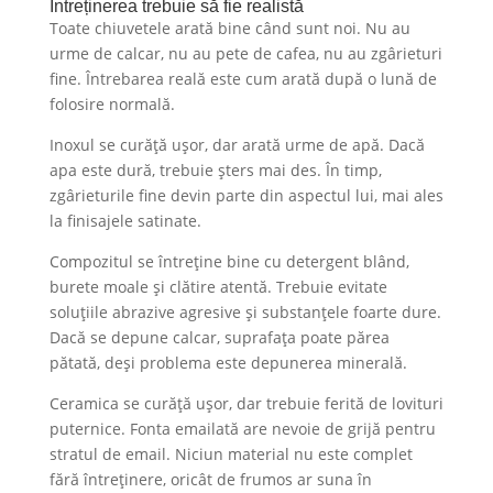
Întreținerea trebuie să fie realistă
Toate chiuvetele arată bine când sunt noi. Nu au
urme de calcar, nu au pete de cafea, nu au zgârieturi
fine. Întrebarea reală este cum arată după o lună de
folosire normală.
Inoxul se curăță ușor, dar arată urme de apă. Dacă
apa este dură, trebuie șters mai des. În timp,
zgârieturile fine devin parte din aspectul lui, mai ales
la finisajele satinate.
Compozitul se întreține bine cu detergent blând,
burete moale și clătire atentă. Trebuie evitate
soluțiile abrazive agresive și substanțele foarte dure.
Dacă se depune calcar, suprafața poate părea
pătată, deși problema este depunerea minerală.
Ceramica se curăță ușor, dar trebuie ferită de lovituri
puternice. Fonta emailată are nevoie de grijă pentru
stratul de email. Niciun material nu este complet
fără întreținere, oricât de frumos ar suna în