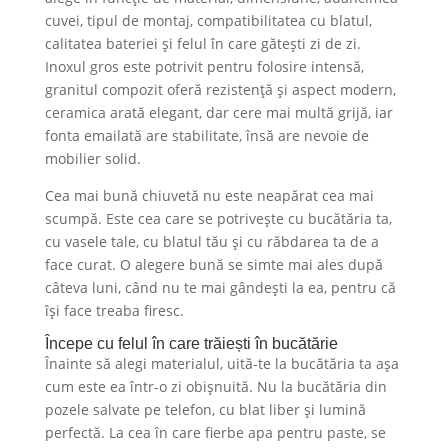
cuvei, tipul de montaj, compatibilitatea cu blatul,
calitatea bateriei și felul în care gătești zi de zi.
Inoxul gros este potrivit pentru folosire intensă,
granitul compozit oferă rezistență și aspect modern,
ceramica arată elegant, dar cere mai multă grijă, iar
fonta emailată are stabilitate, însă are nevoie de
mobilier solid.
Cea mai bună chiuvetă nu este neapărat cea mai
scumpă. Este cea care se potrivește cu bucătăria ta,
cu vasele tale, cu blatul tău și cu răbdarea ta de a
face curat. O alegere bună se simte mai ales după
câteva luni, când nu te mai gândești la ea, pentru că
își face treaba firesc.
Începe cu felul în care trăiești în bucătărie
Înainte să alegi materialul, uită-te la bucătăria ta așa
cum este ea într-o zi obișnuită. Nu la bucătăria din
pozele salvate pe telefon, cu blat liber și lumină
perfectă. La cea în care fierbe apa pentru paste, se