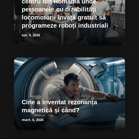
centru din România unde
persoanele cu dizabilități
locomotorii învață gratuit să
programeze roboți industriali
iun. 9, 2026
Cine a inventat rezonanța
magnetică și când?
mart. 6, 2026