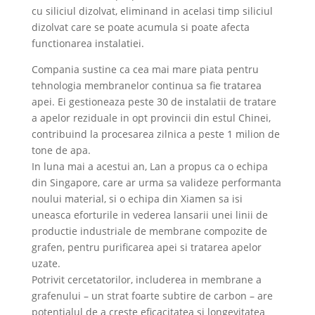
cu siliciul dizolvat, eliminand in acelasi timp siliciul
dizolvat care se poate acumula si poate afecta
functionarea instalatiei.
Compania sustine ca cea mai mare piata pentru
tehnologia membranelor continua sa fie tratarea
apei. Ei gestioneaza peste 30 de instalatii de tratare
a apelor reziduale in opt provincii din estul Chinei,
contribuind la procesarea zilnica a peste 1 milion de
tone de apa.
In luna mai a acestui an, Lan a propus ca o echipa
din Singapore, care ar urma sa valideze performanta
noului material, si o echipa din Xiamen sa isi
uneasca eforturile in vederea lansarii unei linii de
productie industriale de membrane compozite de
grafen, pentru purificarea apei si tratarea apelor
uzate.
Potrivit cercetatorilor, includerea in membrane a
grafenului – un strat foarte subtire de carbon – are
potentialul de a creste eficacitatea si longevitatea