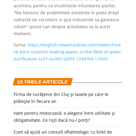
acestora, pentru ca incetineste infundarea porilor.
“Ma folosesc de problemele existente in piata drept
subiecte de cercetare si ajut industriile sa gaseasca
solutii” spune Lan despre activitatea sa la acest
moment.
Sursa:
https://english.newstracklive.com/news/chine
se-born-scientist-making-waves-in-the-field-of-water-
purification-sc57-nu355-ta355-1244764-1.html
ULTIMELE ARTICOLE
Firma de curățenie din Cluj și taxele pe care le
plătește în fiecare an
Ham pentru motocoasă: o alegere între utilitate și
obligativitate. Ce riști dacă nu-l porți?
Cum vă ajută un consult oftalmologic cu bilet de