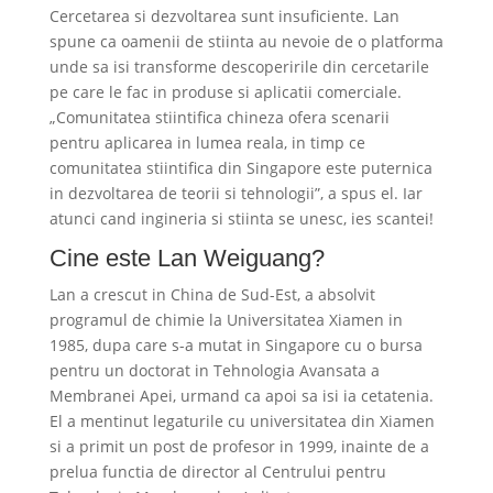
Cercetarea si dezvoltarea sunt insuficiente. Lan
spune ca oamenii de stiinta au nevoie de o platforma
unde sa isi transforme descoperirile din cercetarile
pe care le fac in produse si aplicatii comerciale.
„Comunitatea stiintifica chineza ofera scenarii
pentru aplicarea in lumea reala, in timp ce
comunitatea stiintifica din Singapore este puternica
in dezvoltarea de teorii si tehnologii”, a spus el. Iar
atunci cand ingineria si stiinta se unesc, ies scantei!
Cine este Lan Weiguang?
Lan a crescut in China de Sud-Est, a absolvit
programul de chimie la Universitatea Xiamen in
1985, dupa care s-a mutat in Singapore cu o bursa
pentru un doctorat in Tehnologia Avansata a
Membranei Apei, urmand ca apoi sa isi ia cetatenia.
El a mentinut legaturile cu universitatea din Xiamen
si a primit un post de profesor in 1999, inainte de a
prelua functia de director al Centrului pentru