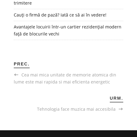
trimitere
Cauți o firmă de pază? Iată ce să ai în vedere!
Avantajele locuirii într-un cartier rezidențial modern
față de blocurile vechi
PREC.
Cea mai mica unitate de memorie atomica din
lume este mai rapida si mai eficienta energetic
URM.
Tehnologia face muzica mai accesibila