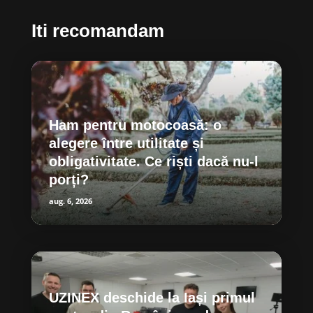
Iti recomandam
Ham pentru motocoasă: o
alegere între utilitate și
obligativitate. Ce riști dacă nu-l
porți?
aug. 6, 2026
UZINEX deschide la Iași primul