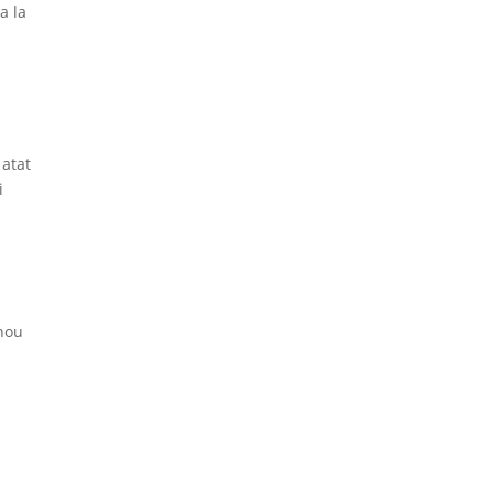
a la
 atat
i
 nou