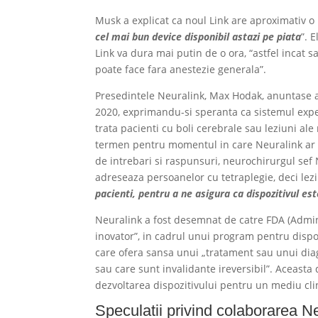
Musk a explicat ca noul Link are aproximativ o
cel mai bun device disponibil astazi pe piata
”. 
Link va dura mai putin de o ora, “astfel incat s
poate face fara anestezie generala”.
Presedintele Neuralink, Max Hodak, anuntase a
2020, exprimandu-si speranta ca sistemul exper
trata pacienti cu boli cerebrale sau leziuni al
termen pentru momentul in care Neuralink ar pu
de intrebari si raspunsuri, neurochirurgul sef
adreseaza persoanelor cu tetraplegie, deci leziu
pacienti, pentru a ne asigura ca dispozitivul est
Neuralink a fost desemnat de catre FDA (Admin
inovator”, in cadrul unui program pentru dispo
care ofera sansa unui „tratament sau unui diagn
sau care sunt invalidante ireversibil”. Aceas
dezvoltarea dispozitivului pentru un mediu cli
Speculatii privind colaborarea N