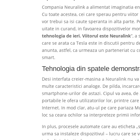
Compania Neuralink a alimentat imaginatia entu
Cu toate acestea, cei care sperau pentru viitor
vor trebui sa isi caute speranta in alta parte. Po
uitate in curand, in favoarea dispozitivelor mon
tehnologia de ieri. Viitorul este Neuralink
”, a
care se arata ca Tesla este in discutii pentru 
anunta, astfel, ca urmeaza un parteneriat cu 
smart.
Tehnologia din spatele demonstra
Desi interfata creier-masina a Neuralink nu va 
multe caracteristici analoge. De pilda, incarcar
smartphone-urilor de astazi. Cipul va avea, de a
portabile le ofera utilizatorilor lor, printre ca
Internet. In mod clar, atu-ul pe care pariaza M
loc sa ceara ochilor sa interpreteze primii info
In plus, procesele automate care au eticheta „
urma sa instaleze dispozitivul – lucru care se 