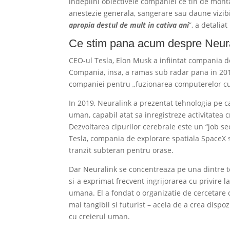
indeplini obiectivele companiei ce tin de monta
anestezie generala, sangerare sau daune vizibi
apropia destul de mult in cativa ani
”, a detalia
Ce stim pana acum despre Neur
CEO-ul Tesla, Elon Musk a infiintat compania 
Compania, insa, a ramas sub radar pana in 2017,
companiei pentru „fuzionarea computerelor cu
In 2019, Neuralink a prezentat tehnologia pe car
uman, capabil atat sa inregistreze activitatea cr
Dezvoltarea cipurilor cerebrale este un “job s
Tesla, compania de explorare spatiala SpaceX
tranzit subteran pentru orase.
Dar Neuralink se concentreaza pe una dintre tem
si-a exprimat frecvent ingrijorarea cu privire la
umana. El a fondat o organizatie de cercetare
mai tangibil si futurist – acela de a crea dispoz
cu creierul uman.