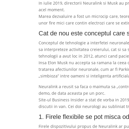
In iulie 2019, directorii Neuralink si Musk au
acel moment.
Marea dezvaluire a fost un microcip care, teore
unor fire mici care contin electrozi care se exti
Cat de nou este conceptul care 
Conceptul de tehnologie a interfetei neuronale
sa interpreteze activitatea creierului, cat si 
tehnologii a avut loc in 2012, atunci cand pacie
Insa Elon Musk nu accepta sa ramana la ceea ce e
tratarea afectiunilor neuronale, cum ar fi Parki
„simbioza” intre oameni si inteligenta artifici
Neuralink a reusit sa faca o maimuta sa „cont
demo, de data aceasta pe un porc.
Site-ul Business Insider a stat de vorba in 2019
discutii in van. Cei doi neurologi au subliniat
1. Firele flexibile se pot misca od
Firele dispozitivului propus de Neuralink ar put