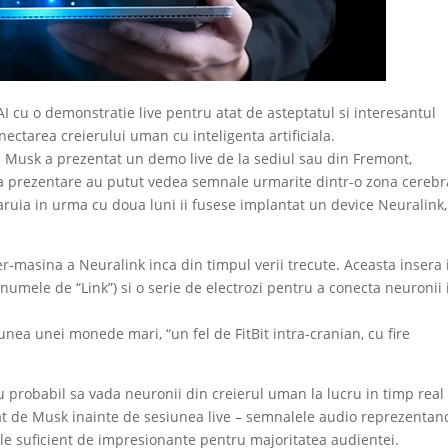
I cu o demonstratie live pentru atat de asteptatul si interesantul
ectarea creierului uman cu inteligenta artificiala.
 Musk a prezentat un demo live de la sediul sau din Fremont,
t la prezentare au putut vedea semnale urmarite dintr-o zona cerebr
ruia in urma cu doua luni ii fusese implantat un device Neuralink,
r-masina a Neuralink inca din timpul verii trecute. Aceasta insera 
, numele de “Link”) si o serie de electrozi pentru a conecta neuronii 
nea unei monede mari, “un fel de FitBit intra-cranian, cu fire
u probabil sa vada neuronii din creierul uman la lucru in timp real
tat de Musk inainte de sesiunea live – semnalele audio reprezentan
ele suficient de impresionante pentru majoritatea audientei.