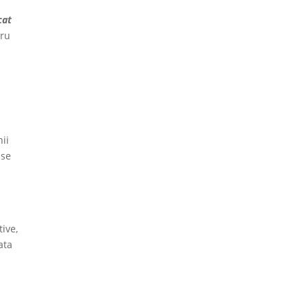
cat
tru
n
ii
 se
ive,
ata