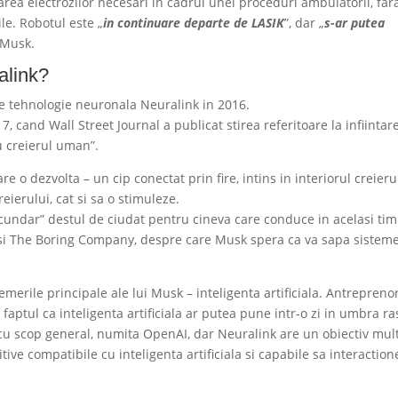
rea electrozilor necesari in cadrul unei proceduri ambulatorii, far
le. Robotul este „
in continuare departe de LASIK
”, dar „
s-ar putea
t Musk.
alink?
de tehnologie neuronala Neuralink in 2016.
 cand Wall Street Journal a publicat stirea referitoare la infiintar
 creierul uman”.
e o dezvolta – un cip conectat prin fire, intins in interiorul creieru
eierului, cat si sa o stimuleze.
ecundar” destul de ciudat pentru cineva care conduce in acelasi ti
 si The Boring Company, despre care Musk spera ca va sapa sistem
erile principale ale lui Musk – inteligenta artificiala. Antrepreno
 faptul ca inteligenta artificiala ar putea pune intr-o zi in umbra ra
 cu scop general, numita OpenAI, dar Neuralink are un obiectiv mul
itive compatibile cu inteligenta artificiala si capabile sa interactio