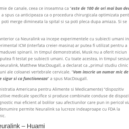
 mie de canale, ceea ce inseamna ca “
este de 100 de ori mai bun de
El a spus ca anticipeaza ca o procedura chirurgicala optimizata pen
a poti merge dimineata la spital si sa poti pleca dupa amiaza. Si se
nterior ca Neuralink va incepe experimentele cu subiecti umani i
imental ICM (interfata creier-masina) ar putea fi utilizat pentru a
e maduvei spinarii. In timpul demonstratiei, Musk nu a oferit niciun
tea fi testat pe subiecti umani. Cu toate acestea, in timpul sesiun
 Neuralink, Matthew MacDougall, a declarat ca „primul studiu clinic
ni ale coloanei vertebrale cervicale. “
Vom inscrie un numar mic de
e sigur si ca functioneaza
” a spus MacDougall.
istratia Americana pentru Alimente si Medicamente) “dispozitiv
zitive medicale specifice si produse combinate conduse de dispozit
ostic mai eficient al bolilor sau afectiunilor care pun in pericol vi
ta denumire permite Neuralink sa lucreze indeaproape cu FDA la
nic.
euralink – Huami