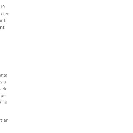
019.
reier
r fi
unt
n
anta
ss a
vele
a pe
, in
t”ar