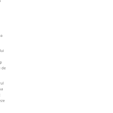
a
ea
lui
mp
e de
rul
sa
t
neze