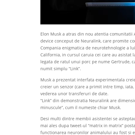
Elon Musk a atras din nou atentia comunitatii A
device conceput de Neuralink, care promite con
Compania enigmatica de neurotehnologie a lui
California, in cursul caruia cei care au asista
legata de ratul unui porc pe nume Gertrude, ca
numit simplu “Link”.
Musk a prezentat interfata experimentala creie
creier un senzor (care a primit intre timp, iata
vederea unor transferuri de date.
“Link” din demonstratia Neuralink are dimensiu
minuscule”, cum il numeste chiar Musk.
Desi multi dintre membii asistentei se astepta
mai ales dupa tweet-ul “matrix in matrix” pos
functionarea neuronilor animalului au fost si 