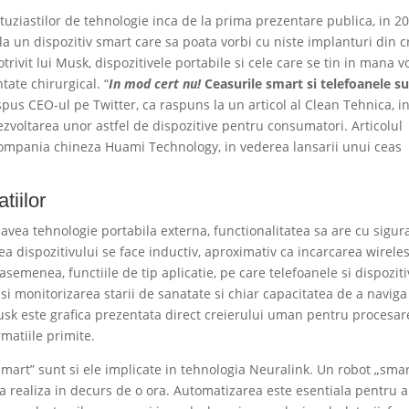
ziastilor de tehnologie inca de la prima prezentare publica, in 2
 la un dispozitiv smart care sa poata vorbi cu niste implanturi din c
trivit lui Musk, dispozitivele portabile si cele care se tin in mana vo
tate chirurgical. “
In mod cert nu!
Ceasurile smart si telefoanele s
 spus CEO-ul pe Twitter, ca raspuns la un articol al Clean Tehnica, i
dezvoltarea unor astfel de dispozitive pentru consumatori. Articolul
compania chineza Huami Technology, in vederea lansarii unui ceas
tiilor
avea tehnologie portabila externa, functionalitatea sa are cu sigur
ea dispozitivului se face inductiv, aproximativ ca incarcarea wirele
semenea, functiile de tip aplicatie, pe care telefoanele si dispoziti
re si monitorizarea starii de sanatate si chiar capacitatea de a navig
usk este grafica prezentata direct creierului uman pentru procesare
rmatiile primite.
smart” sunt si ele implicate in tehnologia Neuralink. Un robot „smar
va realiza in decurs de o ora. Automatizarea este esentiala pentru a