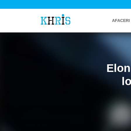
AFACERI
Elon
l