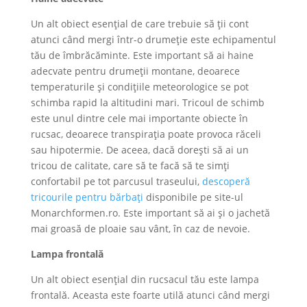
Un alt obiect esențial de care trebuie să ții cont
atunci când mergi într-o drumeție este echipamentul
tău de îmbrăcăminte. Este important să ai haine
adecvate pentru drumeții montane, deoarece
temperaturile și condițiile meteorologice se pot
schimba rapid la altitudini mari. Tricoul de schimb
este unul dintre cele mai importante obiecte în
rucsac, deoarece transpirația poate provoca răceli
sau hipotermie. De aceea, dacă dorești să ai un
tricou de calitate, care să te facă să te simți
confortabil pe tot parcusul traseului,
descoperă
tricourile pentru bărbați
disponibile pe site-ul
Monarchformen.ro. Este important să ai și o jachetă
mai groasă de ploaie sau vânt, în caz de nevoie.
Lampa frontală
Un alt obiect esențial din rucsacul tău este lampa
frontală. Aceasta este foarte utilă atunci când mergi