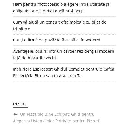
Ham pentru motocoasă: o alegere între utilitate și
obligativitate. Ce riști dacă nu-l porți?
Cum vă ajută un consult oftalmologic cu bilet de
trimitere
Cauți o firmă de pază? Iată ce să ai în vedere!
Avantajele locuirii într-un cartier rezidențial modern
față de blocurile vechi
Închiriere Espressor: Ghidul Complet pentru o Cafea
Perfectă la Birou sau în Afacerea Ta
PREC.
Un Pizzaiolo Bine Echipat: Ghid pentru
Alegerea Ustensilelor Potrivite pentru Pizzerii