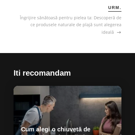
URM.
Îngrijire sănătoasă pentru pielea ta: Descoperă de
ce produsele naturale de plajă sunt alegerea
ideală
Iti recomandam
Cum alegi o chiuvetă de