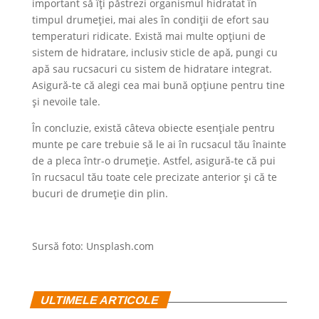
important să îți păstrezi organismul hidratat în
timpul drumeției, mai ales în condiții de efort sau
temperaturi ridicate. Există mai multe opțiuni de
sistem de hidratare, inclusiv sticle de apă, pungi cu
apă sau rucsacuri cu sistem de hidratare integrat.
Asigură-te că alegi cea mai bună opțiune pentru tine
și nevoile tale.
În concluzie, există câteva obiecte esențiale pentru
munte pe care trebuie să le ai în rucsacul tău înainte
de a pleca într-o drumeție. Astfel, asigură-te că pui
în rucsacul tău toate cele precizate anterior și că te
bucuri de drumeție din plin.
Sursă foto: Unsplash.com
ULTIMELE ARTICOLE