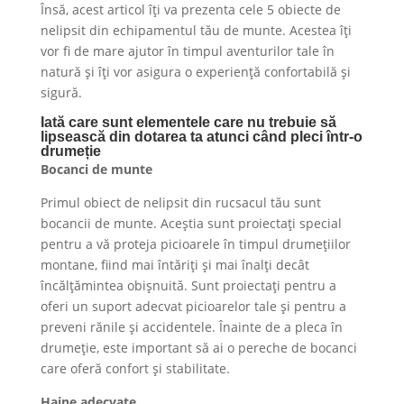
Însă, acest articol îți va prezenta cele 5 obiecte de
nelipsit din echipamentul tău de munte. Acestea îți
vor fi de mare ajutor în timpul aventurilor tale în
natură și îți vor asigura o experiență confortabilă și
sigură.
Iată care sunt elementele care nu trebuie să
lipsească din dotarea ta atunci când pleci într-o
drumeție
Bocanci de munte
Primul obiect de nelipsit din rucsacul tău sunt
bocancii de munte. Aceștia sunt proiectați special
pentru a vă proteja picioarele în timpul drumețiilor
montane, fiind mai întăriți și mai înalți decât
încălțămintea obișnuită. Sunt proiectați pentru a
oferi un suport adecvat picioarelor tale și pentru a
preveni rănile și accidentele. Înainte de a pleca în
drumeție, este important să ai o pereche de bocanci
care oferă confort și stabilitate.
Haine adecvate