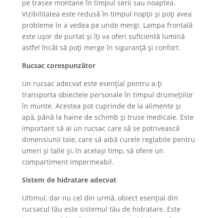
pe trasee montane în timpul serii sau noaptea.
Vizibilitatea este redusă în timpul nopții și poți avea
probleme în a vedea pe unde mergi. Lampa frontală
este ușor de purtat și îți va oferi suficientă lumină
astfel încât să poți merge în siguranță și confort.
Rucsac corespunzător
Un rucsac adecvat este esențial pentru a-ți
transporta obiectele personale în timpul drumețiilor
în munte. Acestea pot cuprinde de la alimente și
apă, până la haine de schimb și truse medicale. Este
important să ai un rucsac care să se potrivească
dimensiunii tale, care să aibă curele reglabile pentru
umeri și talie și, în același timp, să ofere un
compartiment impermeabil.
Sistem de hidratare adecvat
Ultimul, dar nu cel din urmă, obiect esențial din
rucsacul tău este sistemul tău de hidratare. Este