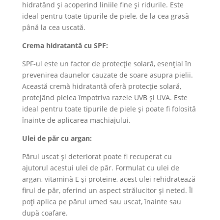
hidratând și acoperind liniile fine și ridurile. Este
ideal pentru toate tipurile de piele, de la cea grasă
până la cea uscată.
Crema hidratantă cu SPF:
SPF-ul este un factor de protecție solară, esențial în
prevenirea daunelor cauzate de soare asupra pielii.
Această cremă hidratantă oferă protecție solară,
protejând pielea împotriva razele UVB și UVA. Este
ideal pentru toate tipurile de piele și poate fi folosită
înainte de aplicarea machiajului.
Ulei de păr cu argan:
Părul uscat și deteriorat poate fi recuperat cu
ajutorul acestui ulei de păr. Formulat cu ulei de
argan, vitamină E și proteine, acest ulei rehidratează
firul de păr, oferind un aspect strălucitor și neted. Îl
poți aplica pe părul umed sau uscat, înainte sau
după coafare.