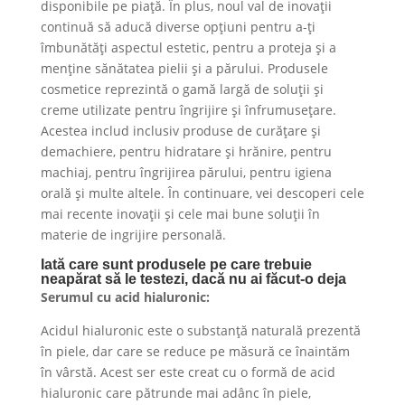
disponibile pe piață. În plus, noul val de inovații
continuă să aducă diverse opțiuni pentru a-ți
îmbunătăți aspectul estetic, pentru a proteja și a
menține sănătatea pielii și a părului. Produsele
cosmetice reprezintă o gamă largă de soluții și
creme utilizate pentru îngrijire și înfrumusețare.
Acestea includ inclusiv produse de curățare și
demachiere, pentru hidratare și hrănire, pentru
machiaj, pentru îngrijirea părului, pentru igiena
orală și multe altele. În continuare, vei descoperi cele
mai recente inovații și cele mai bune soluții în
materie de ingrijire personală.
Iată care sunt produsele pe care trebuie
neapărat să le testezi, dacă nu ai făcut-o deja
Serumul cu acid hialuronic:
Acidul hialuronic este o substanță naturală prezentă
în piele, dar care se reduce pe măsură ce înaintăm
în vârstă. Acest ser este creat cu o formă de acid
hialuronic care pătrunde mai adânc în piele,