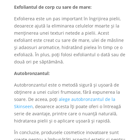
Exfoliantul de corp cu sare de mare:
Exfolierea este un pas important în îngrijirea pielii,
deoarece ajută la eliminarea celulelor moarte și la
menținerea unei texturi netede a pielii. Acest
exfoliant este creat cu sare de mare, ulei de măsline
și adaosuri aromatice, hidratând pielea în timp ce o
exfoliază. În plus, poți folosi exfoliantul o dată sau de
două ori pe săptămână.
Autobronzantul:
Autobronzantul este o metodă sigură și ușoară de
obținere a unei culori frumoase, fără expunerea la
soare. De aceea, poți
alege autobronzantul de la
Skinseen
, deoarece acesta îți poate oferi o întreagă
serie de avantaje, printre care o nuanță naturală,
hidratarea pielii și o aplicare ușoară și rapidă.
În concluzie, produsele cosmetice inovatoare sunt
create pentru a îmbunătăți aspectul estetic și pentru