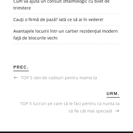
Cum vă ajută un consult oftalmologic cu bilet de
trimitere
Cauți o firmă de pază? Iată ce să ai în vedere!
Avantajele locuirii într-un cartier rezidențial modern
față de blocurile vechi
PREC.
TOP 5 idei de cadouri pentru mama ta
URM.
TOP 5 lucruri pe care să le faci pentru ca nunta ta
să fie cât mai specială