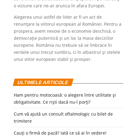
o viziune care ne-ar arunca în afara Europei.
Alegerea unui astfel de lider ar fi un act de
renunțare la viitorul european al României. Pentru a
prospera, avem nevoie de o economie deschisă, o
democrație puternică și un loc la masa deciziilor
europene. România nu trebuie să se îmbrace în
verdele unui trecut sumbru, ci în albastrul și stelele
unui viitor european stabil și prosper.
ULTIMELE ARTICOLE
Ham pentru motocoasă: o alegere între utilitate și
obligativitate. Ce riști dacă nu-l porți?
Cum vă ajută un consult oftalmologic cu bilet de
trimitere
Cauți o firmă de pază? Iată ce să ai în vedere!