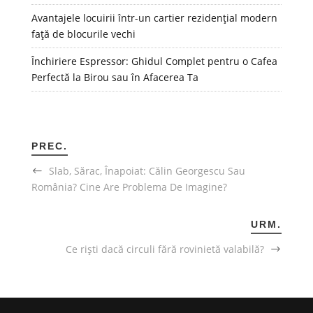
Avantajele locuirii într-un cartier rezidențial modern
față de blocurile vechi
Închiriere Espressor: Ghidul Complet pentru o Cafea
Perfectă la Birou sau în Afacerea Ta
PREC.
Slab, Sărac, Înapoiat: Călin Georgescu Sau
România? Cine Are Problema De Imagine?
URM.
Ce riști dacă circuli fără rovinietă valabilă?