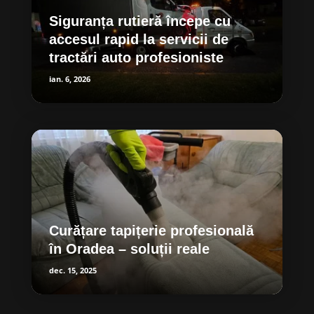
Siguranța rutieră începe cu
accesul rapid la servicii de
tractări auto profesioniste
ian. 6, 2026
Curățare tapițerie profesională
în Oradea – soluții reale
dec. 15, 2025