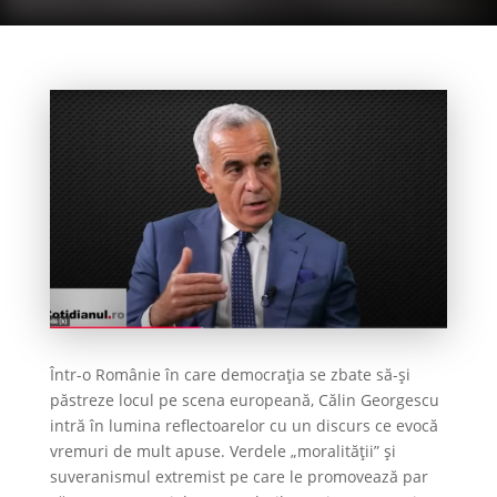
Într-o Românie în care democrația se zbate să-și
păstreze locul pe scena europeană, Călin Georgescu
intră în lumina reflectoarelor cu un discurs ce evocă
vremuri de mult apuse. Verdele „moralității” și
suveranismul extremist pe care le promovează par