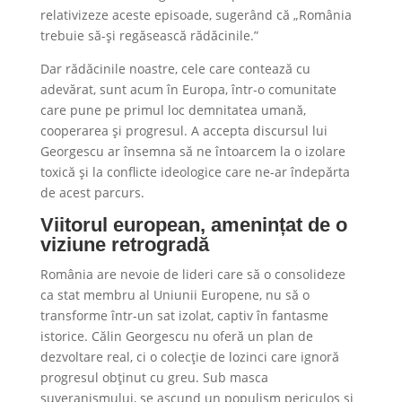
relativizeze aceste episoade, sugerând că „România
trebuie să-și regăsească rădăcinile.”
Dar rădăcinile noastre, cele care contează cu
adevărat, sunt acum în Europa, într-o comunitate
care pune pe primul loc demnitatea umană,
cooperarea și progresul. A accepta discursul lui
Georgescu ar însemna să ne întoarcem la o izolare
toxică și la conflicte ideologice care ne-ar îndepărta
de acest parcurs.
Viitorul european, amenințat de o
viziune retrogradă
România are nevoie de lideri care să o consolideze
ca stat membru al Uniunii Europene, nu să o
transforme într-un sat izolat, captiv în fantasme
istorice. Călin Georgescu nu oferă un plan de
dezvoltare real, ci o colecție de lozinci care ignoră
progresul obținut cu greu. Sub masca
suveranismului, se ascund un populism periculos și