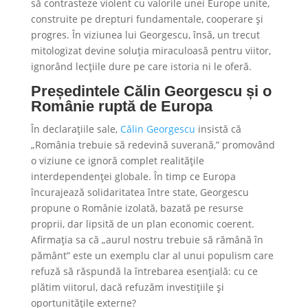
să contrasteze violent cu valorile unei Europe unite,
construite pe drepturi fundamentale, cooperare și
progres. În viziunea lui Georgescu, însă, un trecut
mitologizat devine soluția miraculoasă pentru viitor,
ignorând lecțiile dure pe care istoria ni le oferă.
Președintele Călin Georgescu și o
Românie ruptă de Europa
În declarațiile sale,
Călin Georgescu
insistă că
„România trebuie să redevină suverană,” promovând
o viziune ce ignoră complet realitățile
interdependenței globale. În timp ce Europa
încurajează solidaritatea între state, Georgescu
propune o Românie izolată, bazată pe resurse
proprii, dar lipsită de un plan economic coerent.
Afirmația sa că „aurul nostru trebuie să rămână în
pământ” este un exemplu clar al unui populism care
refuză să răspundă la întrebarea esențială: cu ce
plătim viitorul, dacă refuzăm investițiile și
oportunitățile externe?