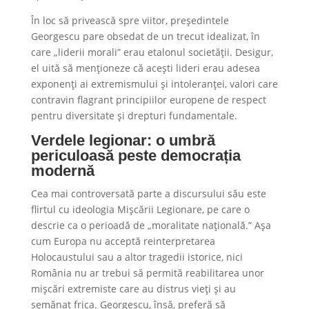
În loc să privească spre viitor, președintele
Georgescu pare obsedat de un trecut idealizat, în
care „liderii morali” erau etalonul societății. Desigur,
el uită să menționeze că acești lideri erau adesea
exponenți ai extremismului și intoleranței, valori care
contravin flagrant principiilor europene de respect
pentru diversitate și drepturi fundamentale.
Verdele legionar: o umbră
periculoasă peste democrația
modernă
Cea mai controversată parte a discursului său este
flirtul cu ideologia Mișcării Legionare, pe care o
descrie ca o perioadă de „moralitate națională.” Așa
cum Europa nu acceptă reinterpretarea
Holocaustului sau a altor tragedii istorice, nici
România nu ar trebui să permită reabilitarea unor
mișcări extremiste care au distrus vieți și au
semănat frica. Georgescu, însă, preferă să