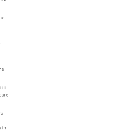
ine
e
me
fii
ecare
ra:
a in