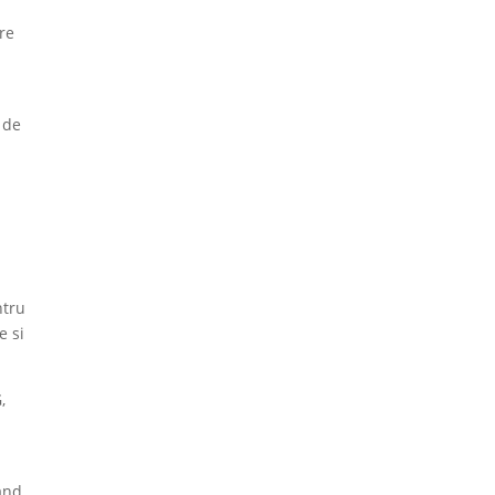
re
 de
ntru
e si
,
and