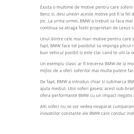
Exista o multime de motive pentru care sofer
Benz si, desi uneori aceste motive pot fi la fel d
joc. La urma urmei, BMW a trebuit sa faca mai m
continua sa atraga fostii proprietari de Lexus
Unul dintre cele mai mari motive pentru care so
fapt, BMW face tot posibilul sa impinga plicul
bun vehicul posibil si este clar cand te uiti la 
Un exemplu clasic ar fi trecerea BMW de la mo
mijloc de a oferi soferilor mai multa putere 
De fapt, BMW a introdus chiar si submarca BMW 
ajuta mediul. Unii soferi gasesc acest sub-br
ofera performante BMW cu un impact negativ 
Alti soferi nu se vor vedea neaparat cumparand
inovatiilor constante ale BMW care conduc ind