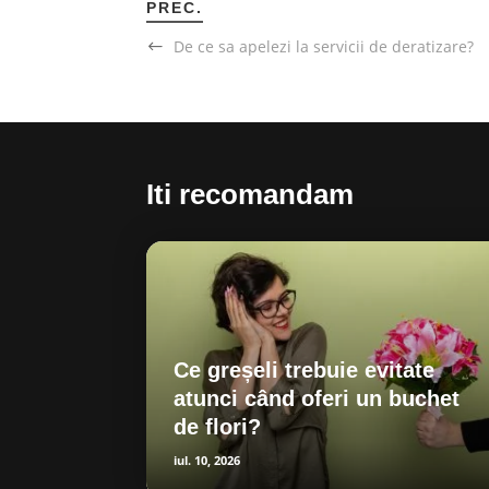
PREC.
De ce sa apelezi la servicii de deratizare?
Iti recomandam
Ce greșeli trebuie evitate
atunci când oferi un buchet
de flori?
iul. 10, 2026