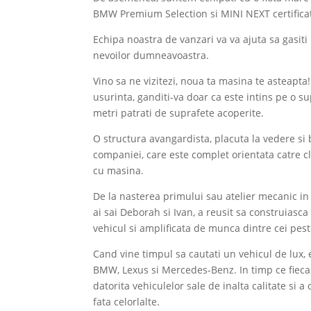
BMW Premium Selection si MINI NEXT certificat
Echipa noastra de vanzari va va ajuta sa gasiti
nevoilor dumneavoastra.
Vino sa ne vizitezi, noua ta masina te asteapta
usurinta, ganditi-va doar ca este intins pe o s
metri patrati de suprafete acoperite.
O structura avangardista, placuta la vedere si 
companiei, care este complet orientata catre cl
cu masina.
De la nasterea primului sau atelier mecanic in 
ai sai Deborah si Ivan, a reusit sa construiasca
vehicul si amplificata de munca dintre cei pest
Cand vine timpul sa cautati un vehicul de lux, 
BMW, Lexus si Mercedes-Benz. In timp ce fiecar
datorita vehiculelor sale de inalta calitate si 
fata celorlalte.