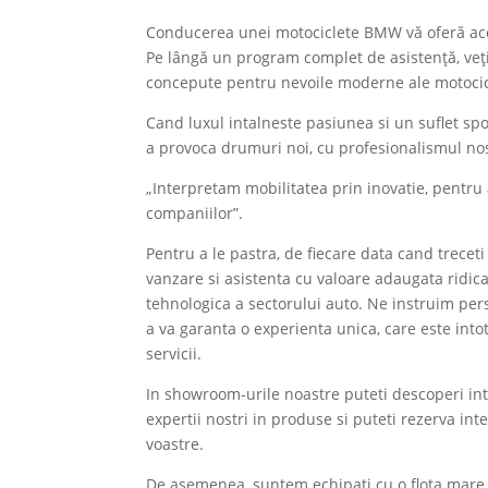
Conducerea unei motociclete BMW vă oferă acces
Pe lângă un program complet de asistență, veți 
concepute pentru nevoile moderne ale motocicl
Cand luxul intalneste pasiunea si un suflet sp
a provoca drumuri noi, cu profesionalismul nost
„Interpretam mobilitatea prin inovatie, pentru 
companiilor”.
Pentru a le pastra, de fiecare data cand treceti
vanzare si asistenta cu valoare adaugata ridica
tehnologica a sectorului auto. Ne instruim pers
a va garanta o experienta unica, care este into
servicii.
In showroom-urile noastre puteti descoperi in
expertii nostri in produse si puteti rezerva int
voastre.
De asemenea, suntem echipati cu o flota mare