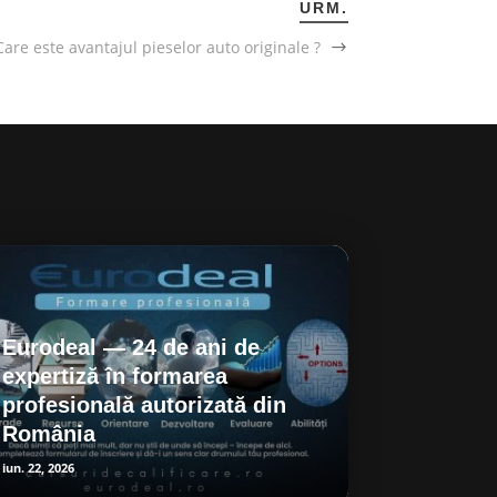
URM.
Care este avantajul pieselor auto originale ?
Eurodeal — 24 de ani de
expertiză în formarea
profesională autorizată din
România
iun. 22, 2026