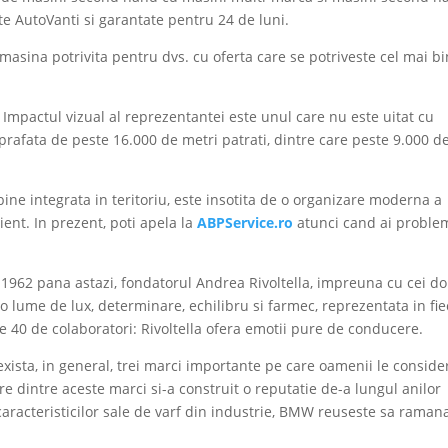
e AutoVanti si garantate pentru 24 de luni.
 masina potrivita pentru dvs. cu oferta care se potriveste cel mai b
! Impactul vizual al reprezentantei este unul care nu este uitat cu
uprafata de peste 16.000 de metri patrati, dintre care peste 9.000 d
bine integrata in teritoriu, este insotita de o organizare moderna a
ient. In prezent, poti apela la
ABPService.ro
atunci cand ai proble
1962 pana astazi, fondatorul Andrea Rivoltella, impreuna cu cei doi 
 o lume de lux, determinare, echilibru si farmec, reprezentata in fi
e 40 de colaboratori: Rivoltella ofera emotii pure de conducere.
exista, in general, trei marci importante pe care oamenii le conside
e dintre aceste marci si-a construit o reputatie de-a lungul anilor
a caracteristicilor sale de varf din industrie, BMW reuseste sa raman