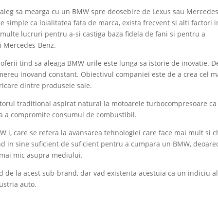
ii aleg sa mearga cu un BMW spre deosebire de Lexus sau Mercedes
e simple ca loialitatea fata de marca, exista frecvent si alti factori i
ulte lucruri pentru a-si castiga baza fidela de fani si pentru a
 si Mercedes-Benz.
ferii tind sa aleaga BMW-urile este lunga sa istorie de inovatie. D
 mereu inovand constant. Obiectivul companiei este de a crea cel m
oricare dintre produsele sale.
torul traditional aspirat natural la motoarele turbocompresoare ca
fara a compromite consumul de combustibil.
i, care se refera la avansarea tehnologiei care face mai mult si c
and in sine suficient de suficient pentru a cumpara un BMW, deoare
mai mic asupra mediului.
 de la acest sub-brand, dar vad existenta acestuia ca un indiciu a
ustria auto.