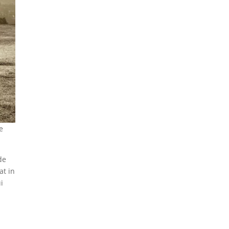
e
de
at in
i