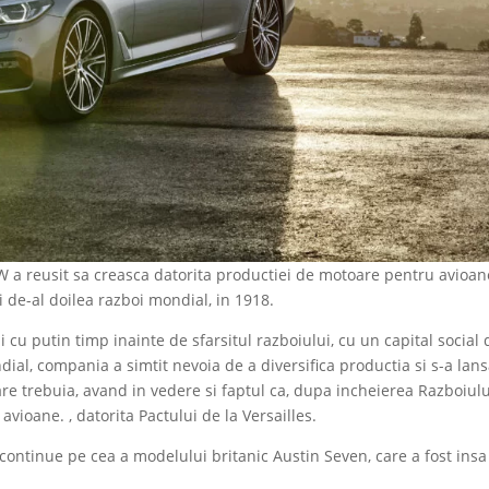
W a reusit sa creasca datorita productiei de motoare pentru avioan
ui de-al doilea razboi mondial, in 1918.
 cu putin timp inainte de sfarsitul razboiului, cu un capital social 
al, compania a simtit nevoia de a diversifica productia si s-a lans
care trebuia, avand in vedere si faptul ca, dupa incheierea Razboiulu
vioane. , datorita Pactului de la Versailles.
o continue pe cea a modelului britanic Austin Seven, care a fost insa