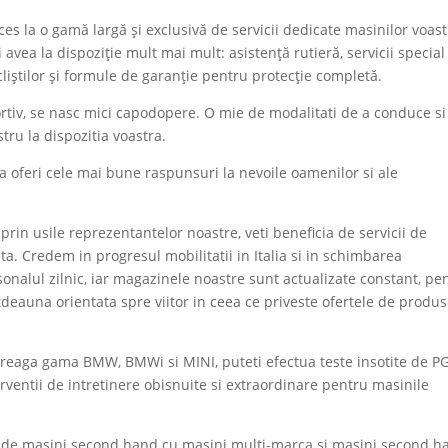
 la o gamă largă și exclusivă de servicii dedicate masinilor voast
avea la dispoziție mult mai mult: asistență rutieră, servicii special
iștilor și formule de garanție pentru protecție completă.
ortiv, se nasc mici capodopere. O mie de modalitati de a conduce si
ru la dispozitia voastra.
a oferi cele mai bune raspunsuri la nevoile oamenilor si ale
 prin usile reprezentantelor noastre, veti beneficia de servicii de
ta. Credem in progresul mobilitatii in Italia si in schimbarea
onalul zilnic, iar magazinele noastre sunt actualizate constant, pe
tdeauna orientata spre viitor in ceea ce priveste ofertele de produs
treaga gama BMW, BMWi si MINI, puteti efectua teste insotite de PG
erventii de intretinere obisnuite si extraordinare pentru masinile
 de masini second hand cu masini multi-marca si masini second h