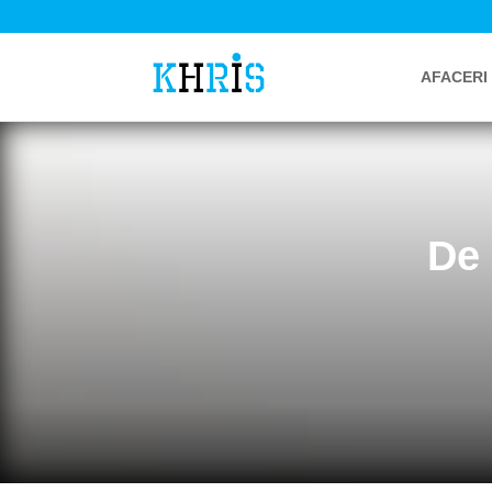
AFACERI
De 