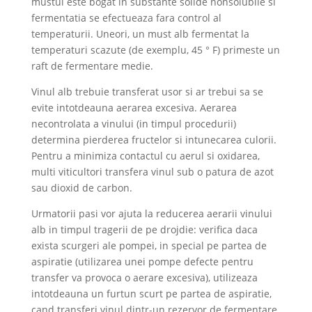
mustul este bogat in substante solide nonsolubile si
fermentatia se efectueaza fara control al
temperaturii. Uneori, un must alb fermentat la
temperaturi scazute (de exemplu, 45 ° F) primeste un
raft de fermentare medie.
Vinul alb trebuie transferat usor si ar trebui sa se
evite intotdeauna aerarea excesiva. Aerarea
necontrolata a vinului (in timpul procedurii)
determina pierderea fructelor si intunecarea culorii.
Pentru a minimiza contactul cu aerul si oxidarea,
multi viticultori transfera vinul sub o patura de azot
sau dioxid de carbon.
Urmatorii pasi vor ajuta la reducerea aerarii vinului
alb in timpul tragerii de pe drojdie: verifica daca
exista scurgeri ale pompei, in special pe partea de
aspiratie (utilizarea unei pompe defecte pentru
transfer va provoca o aerare excesiva), utilizeaza
intotdeauna un furtun scurt pe partea de aspiratie,
cand transferi vinul dintr-un rezervor de fermentare