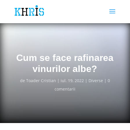
Cum se face rafinarea
vinurilor albe?
de
Toader Cristian
iul. 19, 2022
Diverse
0
comentarii