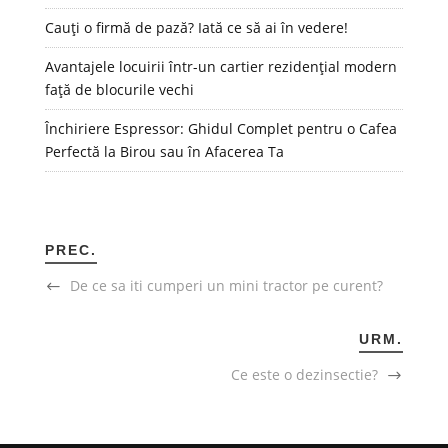
Cauți o firmă de pază? Iată ce să ai în vedere!
Avantajele locuirii într-un cartier rezidențial modern
față de blocurile vechi
Închiriere Espressor: Ghidul Complet pentru o Cafea
Perfectă la Birou sau în Afacerea Ta
PREC.
De ce sa iti cumperi un mini tractor pe curent?
URM.
Ce este o dezinsectie?