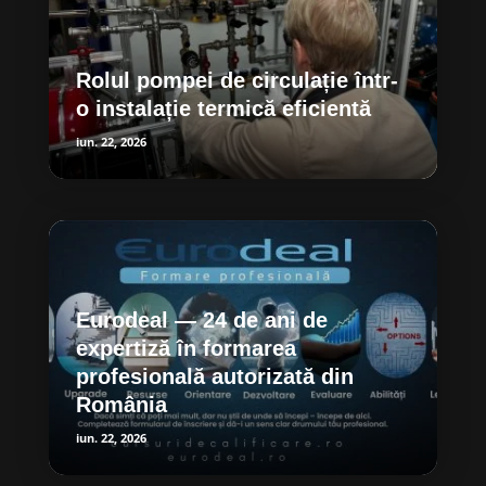
Rolul pompei de circulație într-
o instalație termică eficientă
iun. 22, 2026
Eurodeal — 24 de ani de
expertiză în formarea
profesională autorizată din
România
iun. 22, 2026