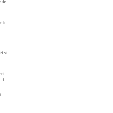
e de
e in
id si
ori
iri
i