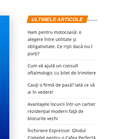
ULTIMELE ARTICOLE
Ham pentru motocoasă: o
alegere între utilitate și
obligativitate. Ce riști dacă nu-l
porți?
Cum vă ajută un consult
oftalmologic cu bilet de trimitere
Cauți o firmă de pază? Iată ce să
ai în vedere!
Avantajele locuirii într-un cartier
rezidențial modern față de
blocurile vechi
Închiriere Espressor: Ghidul
Complet pentru o Cafea Perfectă