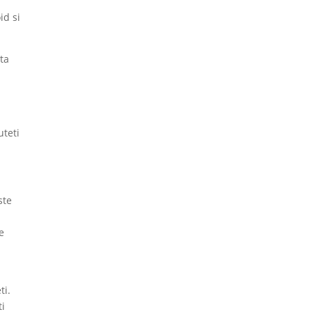
id si
sta
uteti
ste
e
ti.
ti