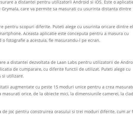
urare a distantei pentru utilizatorii Android si iOS. Este o aplicati
 Grymala, care va permite sa masurati cu usurinta distanta dintre
 pentru scopuri diferite. Puteti alege cu usurinta oricare dintre el
 smartphone. Aceasta aplicatie este conceputa pentru a masura cu
d o fotografie a acestuia, fie masurandu-l pe ecran.
re a distantei dezvoltata de Laan Labs pentru utilizatorii de Andro
licatia de cumparare, cu diferite functii de utilizat. Puteti alege cu
si utilizare.
itatii augmentate cu peste 15 moduri unice pentru a crea masurat
 masurati orice, de la obiecte mici, la dimensiunile camerei, la clad
e joc pentru construirea orasului si trei moduri diferite, cum ar f