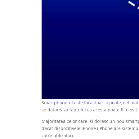
Smartphone-ul este fara doar si poate, cel mai i
se datoreaza faptului ca acesta poate fi folosit
Majoritatea celor care isi doresc un nou smart
decat dispozitivele iPhone (iPhone are sistemu
catre utilizatori.