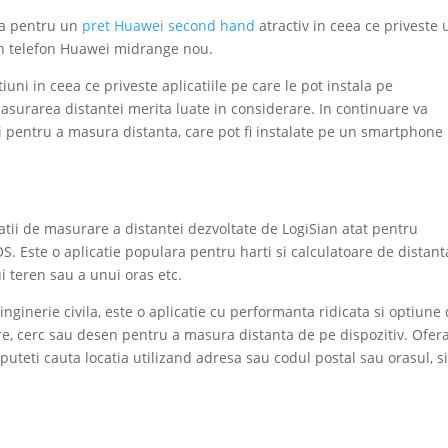
ta pentru un
pret Huawei second hand
atractiv in ceea ce priveste 
n telefon Huawei midrange nou.
uni in ceea ce priveste aplicatiile pe care le pot instala pe
asurarea distantei merita luate in considerare. In continuare va
i pentru a masura distanta, care pot fi instalate pe un smartphone
tii de masurare a distantei dezvoltate de LogiSian atat pentru
iOS. Este o aplicatie populara pentru harti si calculatoare de distant
i teren sau a unui oras etc.
 inginerie civila, este o aplicatie cu performanta ridicata si optiune
are, cerc sau desen pentru a masura distanta de pe dispozitiv. Ofer
teti cauta locatia utilizand adresa sau codul postal sau orasul, s