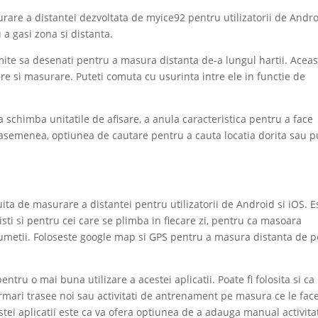
rare a distantei dezvoltata de myice92 pentru utilizatorii de Andro
a gasi zona si distanta.
rmite sa desenati pentru a masura distanta de-a lungul hartii. Acea
re si masurare. Puteti comuta cu usurinta intre ele in functie de
schimba unitatile de afisare, a anula caracteristica pentru a face
asemenea, optiunea de cautare pentru a cauta locatia dorita sau p
ita de masurare a distantei pentru utilizatorii de Android si iOS. E
isti si pentru cei care se plimba in fiecare zi, pentru ca masoara
 drumetii. Foloseste google map si GPS pentru a masura distanta de p
entru o mai buna utilizare a acestei aplicatii. Poate fi folosita si ca
urmari trasee noi sau activitati de antrenament pe masura ce le face
stei aplicatii este ca va ofera optiunea de a adauga manual activita