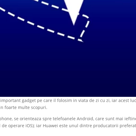
mportant gadget pe care il folosim in viata de zi cu zi, iar acest lu
 in foarte multe scopuri.
phone, se orienteaza spre telefoanele Android, care sunt mai ieftin
l de operare iOS); iar Huawei este unul dintre producatorii preferat