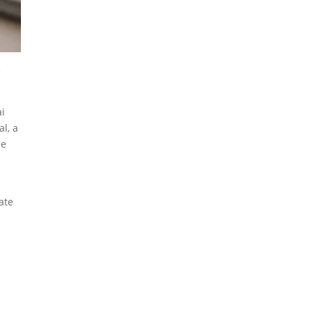
e
ai
al, a
de
zate