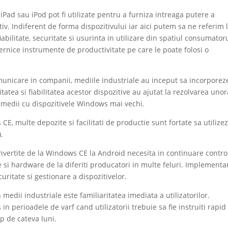
iPad sau iPod pot fi utilizate pentru a furniza intreaga putere a
iv. Indiferent de forma dispozitivului iar aici putem sa ne referim 
iabilitate, securitate si usurinta in utilizare din spatiul consumator
ternice instrumente de productivitate pe care le poate folosi o
municare in companii, mediile industriale au inceput sa incorporez
itatea si fiabilitatea acestor dispozitive au ajutat la rezolvarea uno
 medii cu dispozitivele Windows mai vechi.
CE, multe depozite si facilitati de productie sunt fortate sa utilize
.
convertite de la Windows CE la Android necesita in continuare contro
e si hardware de la diferiti producatori in multe feluri. Implementa
curitate si gestionare a dispozitivelor.
medii industriale este familiaritatea imediata a utilizatorilor.
in perioadele de varf cand utilizatorii trebuie sa fie instruiti rapid
 de cateva luni.