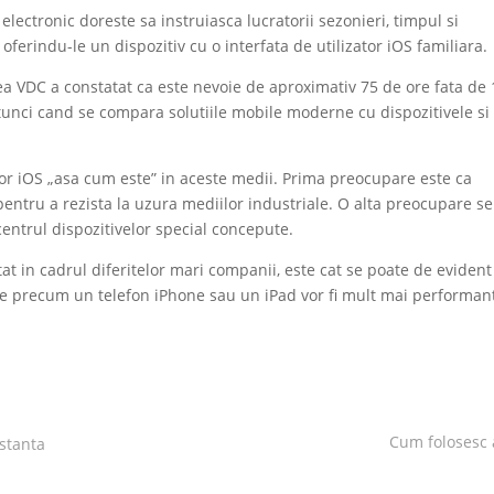
lectronic doreste sa instruiasca lucratorii sezonieri, timpul si
 oferindu-le un dispozitiv cu o interfata de utilizator iOS familiara.
rea VDC a constatat ca este nevoie de aproximativ 75 de ore fata de
tunci cand se compara solutiile mobile moderne cu dispozitivele si
elor iOS „asa cum este” in aceste medii. Prima preocupare este ca
pentru a rezista la uzura mediilor industriale. O alta preocupare se
 centrul dispozitivelor special concepute.
tat in cadrul diferitelor mari companii, este cat se poate de evident
vele precum un telefon iPhone sau un iPad vor fi mult mai performan
Cum folosesc 
istanta