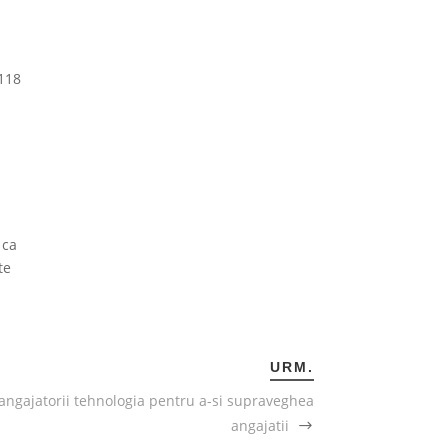
 118
 ca
te
URM.
angajatorii tehnologia pentru a-si supraveghea
angajatii