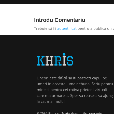
Introdu Comentariu
Trebuie să fii
autentificat
pentru a publica un 
Uneori este dificil sa iti pastrezi capul pe
umeri in aceasta lume nebuna. Scriu pentru
mine si pentru cei cativa prieteni virtuali
care ma urmaresc. Sper sa reusesc sa ajung
la cat mai multi!
© 2026 Khris.ro Toate drepturile rezervate.