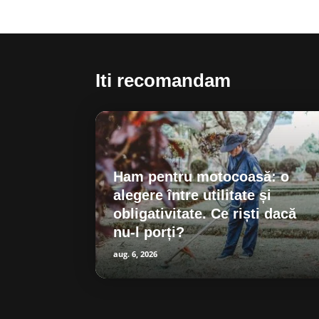
Iti recomandam
Ham pentru motocoasă: o
alegere între utilitate și
obligativitate. Ce riști dacă
nu-l porți?
aug. 6, 2026