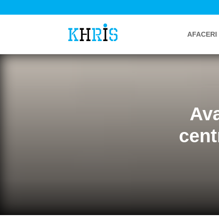
AFACERI
Ava
cent