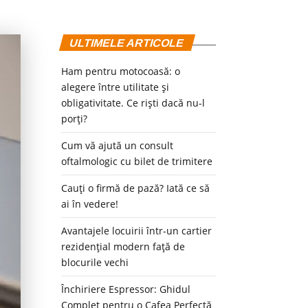
ULTIMELE ARTICOLE
Ham pentru motocoasă: o
alegere între utilitate și
obligativitate. Ce riști dacă nu-l
porți?
Cum vă ajută un consult
oftalmologic cu bilet de trimitere
Cauți o firmă de pază? Iată ce să
ai în vedere!
Avantajele locuirii într-un cartier
rezidențial modern față de
blocurile vechi
Închiriere Espressor: Ghidul
Complet pentru o Cafea Perfectă