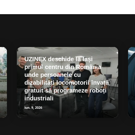
UZINEX deschide la Iași
primul centru din România
unde persoanele cu
dizabilități locomotorii învață
gratuit să programeze roboți
industriali
iun. 9, 2026