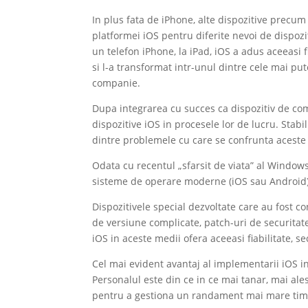
In plus fata de iPhone, alte dispozitive precum 
platformei iOS pentru diferite nevoi de dispozit
un telefon iPhone, la iPad, iOS a adus aceeasi f
si l-a transformat intr-unul dintre cele mai pu
companie.
Dupa integrarea cu succes ca dispozitiv de co
dispozitive iOS in procesele lor de lucru. Stabil
dintre problemele cu care se confrunta aceste
Odata cu recentul „sfarsit de viata” al Windows 
sisteme de operare moderne (iOS sau Android)
Dispozitivele special dezvoltate care au fost 
de versiune complicate, patch-uri de securitat
iOS in aceste medii ofera aceeasi fiabilitate, se
Cel mai evident avantaj al implementarii iOS in 
Personalul este din ce in ce mai tanar, mai ales 
pentru a gestiona un randament mai mare timp