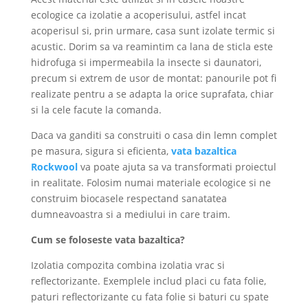
ecologice ca izolatie a acoperisului, astfel incat
acoperisul si, prin urmare, casa sunt izolate termic si
acustic. Dorim sa va reamintim ca lana de sticla este
hidrofuga si impermeabila la insecte si daunatori,
precum si extrem de usor de montat: panourile pot fi
realizate pentru a se adapta la orice suprafata, chiar
si la cele facute la comanda.
Daca va ganditi sa construiti o casa din lemn complet
pe masura, sigura si eficienta,
vata bazaltica
Rockwool
va poate ajuta sa va transformati proiectul
in realitate. Folosim numai materiale ecologice si ne
construim biocasele respectand sanatatea
dumneavoastra si a mediului in care traim.
Cum se foloseste vata bazaltica?
Izolatia compozita combina izolatia vrac si
reflectorizante. Exemplele includ placi cu fata folie,
paturi reflectorizante cu fata folie si baturi cu spate