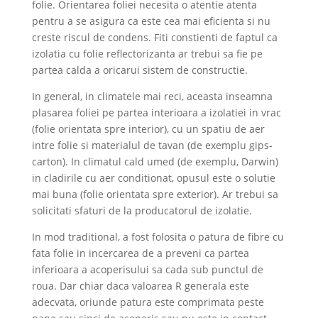
folie. Orientarea foliei necesita o atentie atenta
pentru a se asigura ca este cea mai eficienta si nu
creste riscul de condens. Fiti constienti de faptul ca
izolatia cu folie reflectorizanta ar trebui sa fie pe
partea calda a oricarui sistem de constructie.
In general, in climatele mai reci, aceasta inseamna
plasarea foliei pe partea interioara a izolatiei in vrac
(folie orientata spre interior), cu un spatiu de aer
intre folie si materialul de tavan (de exemplu gips-
carton). In climatul cald umed (de exemplu, Darwin)
in cladirile cu aer conditionat, opusul este o solutie
mai buna (folie orientata spre exterior). Ar trebui sa
solicitati sfaturi de la producatorul de izolatie.
In mod traditional, a fost folosita o patura de fibre cu
fata folie in incercarea de a preveni ca partea
inferioara a acoperisului sa cada sub punctul de
roua. Dar chiar daca valoarea R generala este
adecvata, oriunde patura este comprimata peste