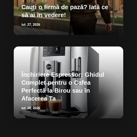
Cauți o firmă de pază? Iată ce
să ai în vedere!
iul. 27, 2026
Închiriere Espressor: Ghidul
Complet pentru o Cafea
Perfectă la Birou sau în
Afacerea Ta
iul. 20, 2026