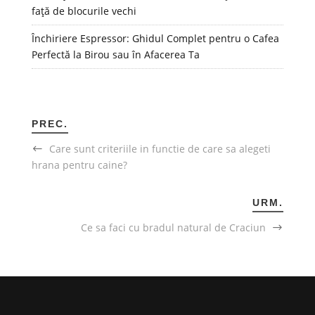
față de blocurile vechi
Închiriere Espressor: Ghidul Complet pentru o Cafea
Perfectă la Birou sau în Afacerea Ta
PREC.
Care sunt criteriile in functie de care sa alegeti
hrana pentru caine?
URM.
Ce sa faci cu bradul natural de Craciun