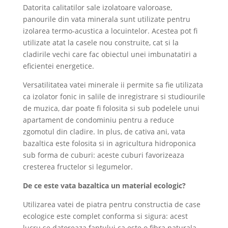
Datorita calitatilor sale izolatoare valoroase,
panourile din vata minerala sunt utilizate pentru
izolarea termo-acustica a locuintelor. Acestea pot fi
utilizate atat la casele nou construite, cat si la
cladirile vechi care fac obiectul unei imbunatatiri a
eficientei energetice.
Versatilitatea vatei minerale ii permite sa fie utilizata
ca izolator fonic in salile de inregistrare si studiourile
de muzica, dar poate fi folosita si sub podelele unui
apartament de condominiu pentru a reduce
zgomotul din cladire. In plus, de cativa ani, vata
bazaltica este folosita si in agricultura hidroponica
sub forma de cuburi: aceste cuburi favorizeaza
cresterea fructelor si legumelor.
De ce este vata bazaltica un material ecologic?
Utilizarea vatei de piatra pentru constructia de case
ecologice este complet conforma si sigura: acest
lucru se datoreaza faptului ca este o fibra naturala