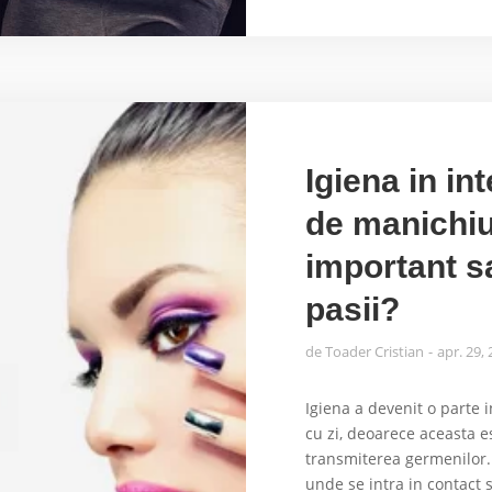
Igiena in in
de manichiu
important sa
pasii?
de
Toader Cristian
apr. 29,
Igiena a devenit o parte i
cu zi, deoarece aceasta e
transmiterea germenilor. 
unde se intra in contact 