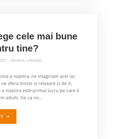
ege cele mai bune
tru tine?
2021
Diverse
,
Lifestyle
inta a noastra, ne imaginam acel loc
ne ofera liniste si relaxare zi de zi,
a noastra este primul lucru pe care il
 adulti. Fie ca ne...
LT