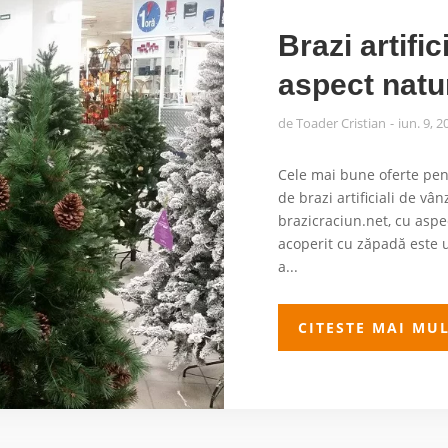
Brazi artifi
aspect natu
de
Toader Cristian
iun. 9, 2
Cele mai bune oferte pen
de brazi artificiali de vâ
brazicraciun.net, cu aspe
acoperit cu zăpadă este 
a...
CITESTE MAI MU