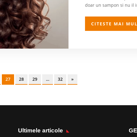
doar un sampon si nu il in
CITESTE MAI MU
27
28
29
…
32
»
Ultimele articole
GE