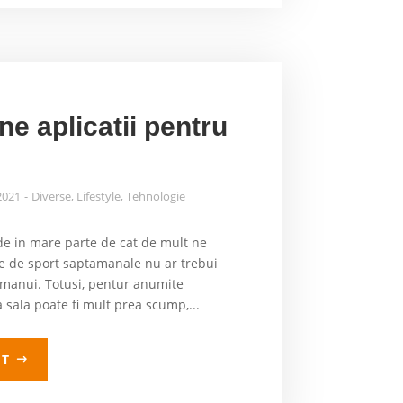
e aplicatii pentru
2021
Diverse
,
Lifestyle
,
Tehnologie
e in mare parte de cat de mult ne
e de sport saptamanale nu ar trebui
imanui. Totusi, pentur anumite
sala poate fi mult prea scump,...
LT