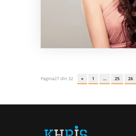
Pagina27 din 32
«
1
…
25
26