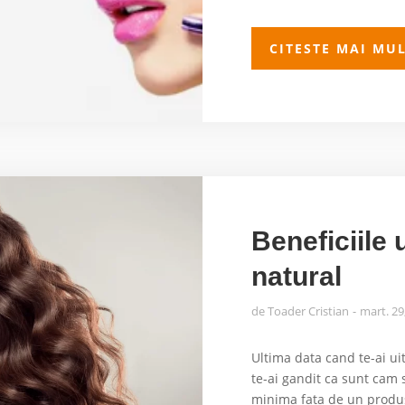
CITESTE MAI MU
Beneficiile
natural
de
Toader Cristian
mart. 29
Ultima data cand te-ai ui
te-ai gandit ca sunt cam 
minima fata de un produs