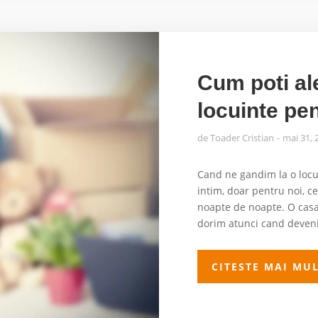
Cum poti al
locuinte pen
de
Toader Cristian
mai 31, 
Cand ne gandim la o locu
intim, doar pentru noi, ce 
noapte de noapte. O casa 
dorim atunci cand devenim
CITESTE MAI MU