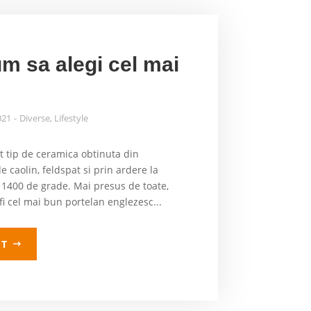
um sa alegi cel mai
021
Diverse
,
Lifestyle
t tip de ceramica obtinuta din
 caolin, feldspat si prin ardere la
 1400 de grade. Mai presus de toate,
fi cel mai bun portelan englezesc...
LT