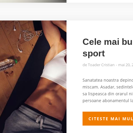
Cele mai bun
sport
de
Toader Cristian
mai 20, 
Sanatatea noastra depind
miscam. Asadar, sedintel
sa lispeasca din orarul n
persoane abonamentul la 
CITESTE MAI MU