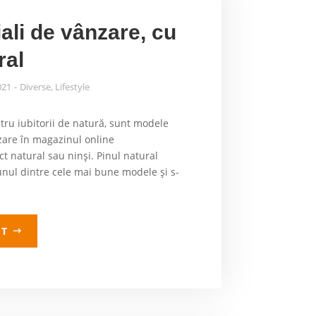
ciali de vânzare, cu
ral
021
Diverse
,
Lifestyle
tru iubitorii de natură, sunt modele
nzare în magazinul online
ct natural sau ninși. Pinul natural
unul dintre cele mai bune modele și s-
LT