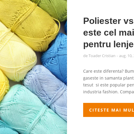
Poliester v
este cel ma
pentru lenje
de
Toader Cristian
aug. 10,
Care este diferenta? Bumb
gaseste in samanta plante
tesut si este popular pen
industria fashion. Compara
CITESTE MAI MU