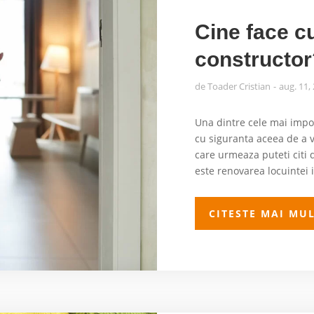
Cine face c
constructor
de
Toader Cristian
aug. 11,
Una dintre cele mai impor
cu siguranta aceea de a v
care urmeaza puteti citi d
este renovarea locuintei i
CITESTE MAI MU