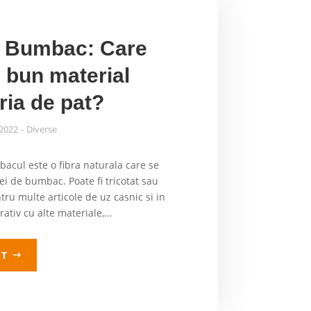
s Bumbac: Care
i bun material
ria de pat?
 2022
Diverse
acul este o fibra naturala care se
i de bumbac. Poate fi tricotat sau
tru multe articole de uz casnic si in
tiv cu alte materiale,...
LT