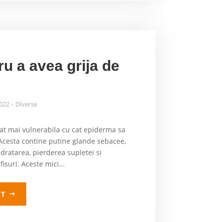
ru a avea grija de
2022
Diverse
tat mai vulnerabila cu cat epiderma sa
 Acesta contine putine glande sebacee,
dratarea, pierderea supletei si
isuri. Aceste mici...
LT