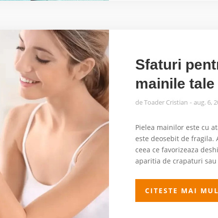
Sfaturi pent
mainile tale
de
Toader Cristian
aug. 6, 
Pielea mainilor este cu a
este deosebit de fragila.
ceea ce favorizeaza deshi
aparitia de crapaturi sau f
CITESTE MAI MU