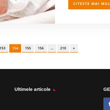
CITESTE MAI MU
153
154
155
156
…
210
»
Ultimele articole
GE