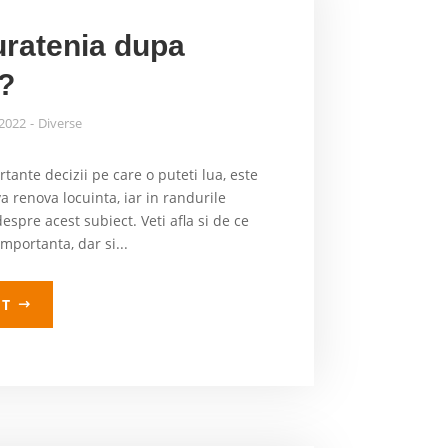
uratenia dupa
?
 2022
Diverse
tante decizii pe care o puteti lua, este
a renova locuinta, iar in randurile
espre acest subiect. Veti afla si de ce
mportanta, dar si...
LT