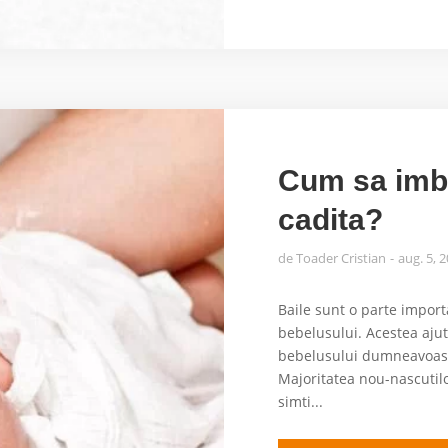
Cum sa imba
cadita?
de
Toader Cristian
aug. 5, 
Baile sunt o parte importa
bebelusului. Acestea aju
bebelusului dumneavoastra
Majoritatea nou-nascutilo
simti...