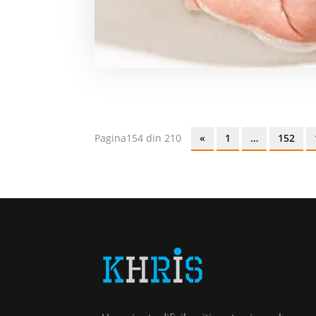
Pagina154 din 210
«
1
…
152