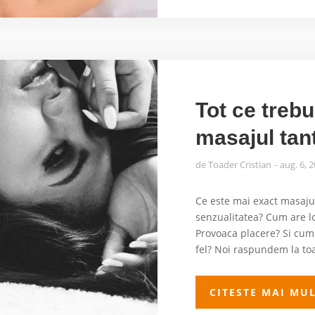
Tot ce trebu
masajul tant
de
Toader Cristian
aug. 6, 
Ce este mai exact masajul
senzualitatea? Cum are lo
Provoaca placere? Si cum
fel? Noi raspundem la toat
CITESTE MAI MU