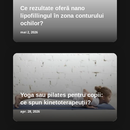
Ce rezultate oferă nano
lipofillingul în zona conturului
ochilor?
mai 2, 2026
Yoga sau pilates pentru copii:
ce spun kinetoterapeuții?
apr. 28, 2026