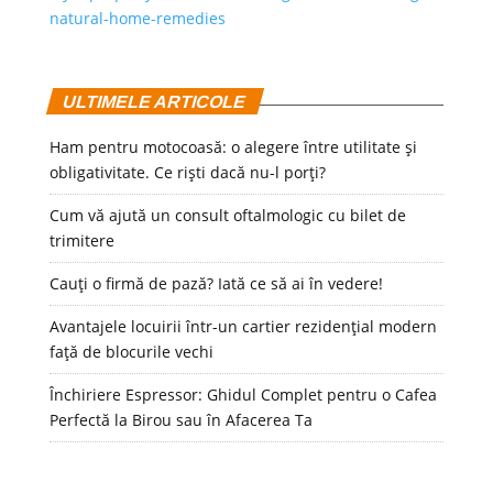
natural-home-remedies
ULTIMELE ARTICOLE
Ham pentru motocoasă: o alegere între utilitate și
obligativitate. Ce riști dacă nu-l porți?
Cum vă ajută un consult oftalmologic cu bilet de
trimitere
Cauți o firmă de pază? Iată ce să ai în vedere!
Avantajele locuirii într-un cartier rezidențial modern
față de blocurile vechi
Închiriere Espressor: Ghidul Complet pentru o Cafea
Perfectă la Birou sau în Afacerea Ta