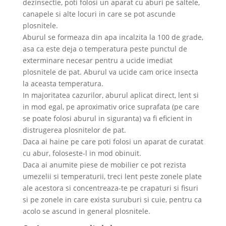
dezinsectie, poti folosi un aparat cu aburi pe saltele,
canapele si alte locuri in care se pot ascunde
plosnitele.
Aburul se formeaza din apa incalzita la 100 de grade,
asa ca este deja o temperatura peste punctul de
exterminare necesar pentru a ucide imediat
plosnitele de pat. Aburul va ucide cam orice insecta
la aceasta temperatura.
In majoritatea cazurilor, aburul aplicat direct, lent si
in mod egal, pe aproximativ orice suprafata (pe care
se poate folosi aburul in siguranta) va fi eficient in
distrugerea plosnitelor de pat.
Daca ai haine pe care poti folosi un aparat de curatat
cu abur, foloseste-l in mod obinuit.
Daca ai anumite piese de mobilier ce pot rezista
umezelii si temperaturii, treci lent peste zonele plate
ale acestora si concentreaza-te pe crapaturi si fisuri
si pe zonele in care exista suruburi si cuie, pentru ca
acolo se ascund in general plosnitele.