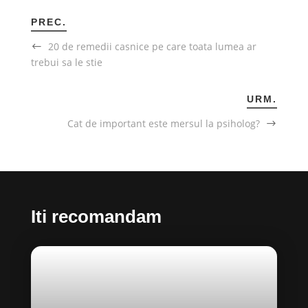
PREC.
20 de remedii casnice pe care toata lumea ar
trebui sa le stie
URM.
Cat de important este mersul la psiholog?
Iti recomandam