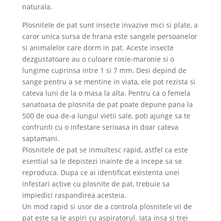
naturala.
Plosnitele de pat sunt insecte invazive mici si plate, a
caror unica sursa de hrana este sangele persoanelor
si animalelor care dorm in pat. Aceste insecte
dezgustatoare au o culoare rosie-maronie si o
lungime cuprinsa intre 1 si 7 mm. Desi depind de
sange pentru a se mentine in viata, ele pot rezista si
cateva luni de la o masa la alta. Pentru ca o femela
sanatoasa de plosnita de pat poate depune pana la
500 de oua de-a lungul vietii sale, poti ajunge sa te
confrunti cu o infestare serioasa in doar cateva
saptamani.
Plosnitele de pat se inmultesc rapid, astfel ca este
esential sa le depistezi inainte de a incepe sa se
reproduca. Dupa ce ai identificat existenta unei
infestari active cu plosnite de pat, trebuie sa
impiedici raspandirea acesteia.
Un mod rapid si usor de a controla plosnitele vii de
pat este sa le aspiri cu aspiratorul. Iata insa si trei