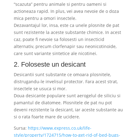
“scazuta” pentru animale si pentru oameni si
actioneaza rapid. In plus, vei avea nevoie de o doza
mica pentru a omori insectele.
Dezavantajul lor, insa, este ca unele plosnite de pat
sunt rezistente la aceste substante chimice. In acest
caz, poate fi nevoie sa folosesti un insecticid
alternativ, precum clorfenapir sau neonicotinoide,
care sunt variante sintetice ale nicotinei.
2. Foloseste un desicant
Desicantii sunt substante ce omoara plosnitele,
distrugandu-le invelisul protector. Fara acest strat,
insectele se usuca si mor.
Doua desicante populare sunt aerogelul de siliciu si
pamantul de diatomee. Plosnitele de pat nu pot
deveni rezistente la desicant, iar aceste substante au
si o rata foarte mare de ucidere.
Sursa:
https://www.express.co.uk/life-
style/property/1724715/how-to-get-rid-of-bed-bugs-