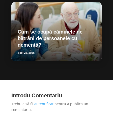
Cum se ocupă căminele de
bătrâni de persoanele cu
demență?
apr. 25, 2026
Introdu Comentariu
Trebuie să fii
autentificat
pentru a publica un
comentariu.