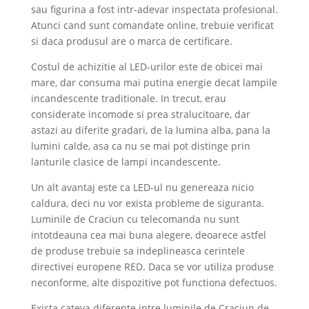
sau figurina a fost intr-adevar inspectata profesional.
Atunci cand sunt comandate online, trebuie verificat
si daca produsul are o marca de certificare.
Costul de achizitie al LED-urilor este de obicei mai
mare, dar consuma mai putina energie decat lampile
incandescente traditionale. In trecut, erau
considerate incomode si prea stralucitoare, dar
astazi au diferite gradari, de la lumina alba, pana la
lumini calde, asa ca nu se mai pot distinge prin
lanturile clasice de lampi incandescente.
Un alt avantaj este ca LED-ul nu genereaza nicio
caldura, deci nu vor exista probleme de siguranta.
Luminile de Craciun cu telecomanda nu sunt
intotdeauna cea mai buna alegere, deoarece astfel
de produse trebuie sa indeplineasca cerintele
directivei europene RED. Daca se vor utiliza produse
neconforme, alte dispozitive pot functiona defectuos.
Exista cateva diferente intre luminile de Craciun de