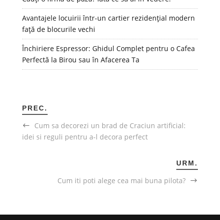
Avantajele locuirii într-un cartier rezidențial modern
față de blocurile vechi
Închiriere Espressor: Ghidul Complet pentru o Cafea
Perfectă la Birou sau în Afacerea Ta
PREC.
Cum sa decorezi un brad de Craciun artificial:
idei si reguli pentru a-l decora perfect
URM.
Cum iti poti alege cea mai buna pilota?