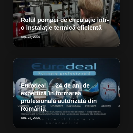
Rolul pompei de circulație într-
o instalație termică eficientă
iun. 22, 2026
Eurodeal — 24 de ani de
expertiză în formarea
profesională autorizată din
România
iun. 22, 2026