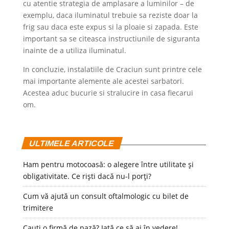
cu atentie strategia de amplasare a luminilor – de
exemplu, daca iluminatul trebuie sa reziste doar la
frig sau daca este expus si la ploaie si zapada. Este
important sa se citeasca instructiunile de siguranta
inainte de a utiliza iluminatul.
In concluzie, instalatiile de Craciun sunt printre cele
mai importante alemente ale acestei sarbatori.
Acestea aduc bucurie si stralucire in casa fiecarui
om.
ULTIMELE ARTICOLE
Ham pentru motocoasă: o alegere între utilitate și
obligativitate. Ce riști dacă nu-l porți?
Cum vă ajută un consult oftalmologic cu bilet de
trimitere
Cauți o firmă de pază? Iată ce să ai în vedere!