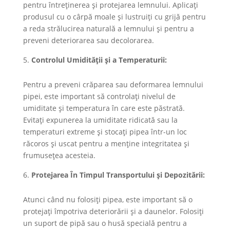
pentru întreținerea și protejarea lemnului. Aplicați
produsul cu o cârpă moale și lustruiți cu grijă pentru
a reda strălucirea naturală a lemnului și pentru a
preveni deteriorarea sau decolorarea.
Controlul Umidității și a Temperaturii:
Pentru a preveni crăparea sau deformarea lemnului
pipei, este important să controlați nivelul de
umiditate și temperatura în care este păstrată.
Evitați expunerea la umiditate ridicată sau la
temperaturi extreme și stocați pipea într-un loc
răcoros și uscat pentru a menține integritatea și
frumusețea acesteia.
Protejarea În Timpul Transportului și Depozitării:
Atunci când nu folosiți pipea, este important să o
protejați împotriva deteriorării și a daunelor. Folosiți
un suport de pipă sau o husă specială pentru a