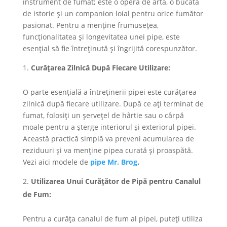
instrument de fumat; este o operă de artă, o bucată
de istorie și un companion loial pentru orice fumător
pasionat. Pentru a menține frumusețea,
funcționalitatea și longevitatea unei pipe, este
esențial să fie întreținută și îngrijită corespunzător.
Curățarea Zilnică După Fiecare Utilizare:
O parte esențială a întreținerii pipei este curățarea
zilnică după fiecare utilizare. După ce ați terminat de
fumat, folosiți un șervețel de hârtie sau o cârpă
moale pentru a șterge interiorul și exteriorul pipei.
Această practică simplă va preveni acumularea de
reziduuri și va menține pipea curată și proaspătă.
Vezi aici modele de
pipe Mr. Brog
.
Utilizarea Unui Curățător de Pipă pentru Canalul
de Fum:
Pentru a curăța canalul de fum al pipei, puteți utiliza