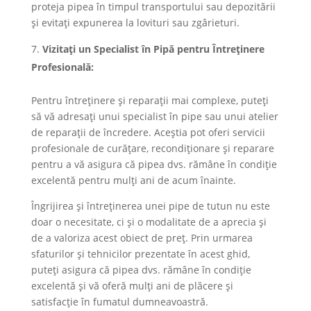
proteja pipea în timpul transportului sau depozitării
și evitați expunerea la lovituri sau zgârieturi.
Vizitați un Specialist în Pipă pentru Întreținere
Profesională:
Pentru întreținere și reparații mai complexe, puteți
să vă adresați unui specialist în pipe sau unui atelier
de reparații de încredere. Aceștia pot oferi servicii
profesionale de curățare, recondiționare și reparare
pentru a vă asigura că pipea dvs. rămâne în condiție
excelentă pentru mulți ani de acum înainte.
Îngrijirea și întreținerea unei pipe de tutun nu este
doar o necesitate, ci și o modalitate de a aprecia și
de a valoriza acest obiect de preț. Prin urmarea
sfaturilor și tehnicilor prezentate în acest ghid,
puteți asigura că pipea dvs. rămâne în condiție
excelentă și vă oferă mulți ani de plăcere și
satisfacție în fumatul dumneavoastră.