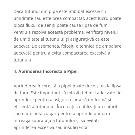
Dacă tutunul din pipă este îmbibat excesiv cu
umiditate sau este prea compactat, acest lucru poate
bloca fluxul de aer și poate cauza lipsa de fum.
Pentru a rezolva această problemă, verificați nivelul
de umiditate al tutunului și asigurați-vă că este
adecvat. De asemenea, folosiți o tehnică de ambalare
adecvată pentru a evita compactarea excesivă a
tutunului.
Aprinderea Incorectă a Pipei:
Aprinderea incorectă a pipei poate duce și ea la lipsa
de fum. Este important să folosiți tehnici adecvate de
aprindere pentru a asigura o arsură uniformă și
eficientă a tutunului. Încercați să utilizați un chibrit
sau o brichetă cu gaz pentru a aprinde uniform
întreaga suprafață a tutunului și să evitați
aprinderea excesivă sau insuficientă.