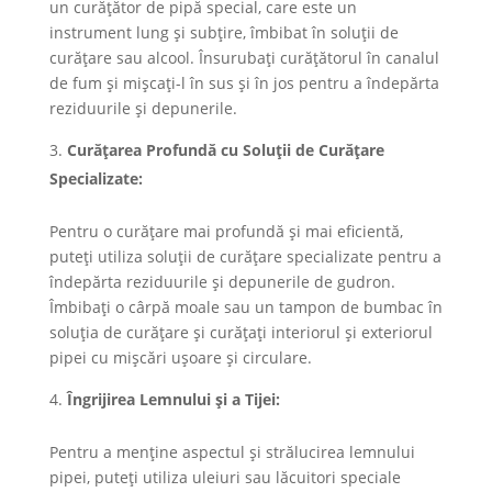
un curățător de pipă special, care este un
instrument lung și subțire, îmbibat în soluții de
curățare sau alcool. Însurubați curățătorul în canalul
de fum și mișcați-l în sus și în jos pentru a îndepărta
reziduurile și depunerile.
Curățarea Profundă cu Soluții de Curățare
Specializate:
Pentru o curățare mai profundă și mai eficientă,
puteți utiliza soluții de curățare specializate pentru a
îndepărta reziduurile și depunerile de gudron.
Îmbibați o cârpă moale sau un tampon de bumbac în
soluția de curățare și curățați interiorul și exteriorul
pipei cu mișcări ușoare și circulare.
Îngrijirea Lemnului și a Tijei:
Pentru a menține aspectul și strălucirea lemnului
pipei, puteți utiliza uleiuri sau lăcuitori speciale