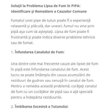
Soluții la Problema Lipsa de Fum în PIPA:
Identificare și Remediere a Cauzelor Comune
Fumatul unei pipe de tutun poate fi o experiență
relaxantă și plăcută, dar uneori, fumul nu vine prin
pipă așa cum vă așteptați. Lipsa de fum poate fi
frustrantă și poate indica diverse probleme tehnice
sau de fumat.
Înfundarea Canalului de Fum:
Una dintre cele mai frecvente cauze ale lipsei de fum
în pipă este înfundarea canalului de fum. Acest
lucru se poate întâmpla din cauza acumulării de
reziduuri de gudron sau cenușă în canalul de fum.
Pentru a remedia această problemă, curățați canalul
de fum cu un curățător de pipă sau o ață specială
pentru a îndepărta reziduurile.
Îmbibarea Excesivă a Tutunului: