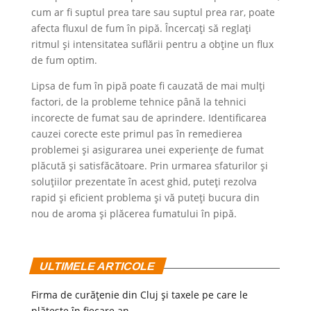
cum ar fi suptul prea tare sau suptul prea rar, poate
afecta fluxul de fum în pipă. Încercați să reglați
ritmul și intensitatea suflării pentru a obține un flux
de fum optim.
Lipsa de fum în pipă poate fi cauzată de mai mulți
factori, de la probleme tehnice până la tehnici
incorecte de fumat sau de aprindere. Identificarea
cauzei corecte este primul pas în remedierea
problemei și asigurarea unei experiențe de fumat
plăcută și satisfăcătoare. Prin urmarea sfaturilor și
soluțiilor prezentate în acest ghid, puteți rezolva
rapid și eficient problema și vă puteți bucura din
nou de aroma și plăcerea fumatului în pipă.
ULTIMELE ARTICOLE
Firma de curățenie din Cluj și taxele pe care le
plătește în fiecare an