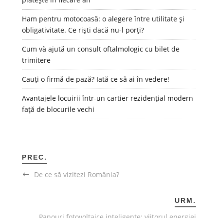
Ham pentru motocoasă: o alegere între utilitate și
obligativitate. Ce riști dacă nu-l porți?
Cum vă ajută un consult oftalmologic cu bilet de
trimitere
Cauți o firmă de pază? Iată ce să ai în vedere!
Avantajele locuirii într-un cartier rezidențial modern
față de blocurile vechi
PREC.
De ce să vizitezi România?
URM.
Panouri fotovoltaice inteligente: viitorul energiei