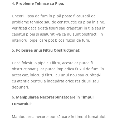
Probleme Tehnice cu Pipa:
Uneori, lipsa de fum în pipă poate fi cauzată de
probleme tehnice sau de construcție cu pipa în sine.
Verificați dacă există fisuri sau crăpături în tija sau în
capătul pipei și asigurați-vă că nu sunt obstrucții în
interiorul pipei care pot bloca fluxul de fum.
Folosirea unui Filtru Obstrucționat:
Dacă folosiți o pipă cu filtru, acesta ar putea fi
obstrucționat și ar putea împiedica fluxul de fum. În
acest caz, înlocuiți filtrul cu unul nou sau curățați-l
cu atenție pentru a îndepărta orice reziduuri sau
depuneri.
Manipularea Necorespunzătoare în Timpul
Fumatului:
Manipularea necorespunzătoare în timpul fumatului,