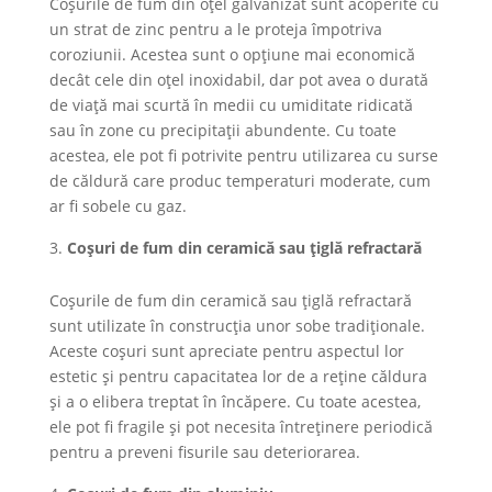
Coșurile de fum din oțel galvanizat sunt acoperite cu
un strat de zinc pentru a le proteja împotriva
coroziunii. Acestea sunt o opțiune mai economică
decât cele din oțel inoxidabil, dar pot avea o durată
de viață mai scurtă în medii cu umiditate ridicată
sau în zone cu precipitații abundente. Cu toate
acestea, ele pot fi potrivite pentru utilizarea cu surse
de căldură care produc temperaturi moderate, cum
ar fi sobele cu gaz.
Coșuri de fum din ceramică sau țiglă refractară
Coșurile de fum din ceramică sau țiglă refractară
sunt utilizate în construcția unor sobe tradiționale.
Aceste coșuri sunt apreciate pentru aspectul lor
estetic și pentru capacitatea lor de a reține căldura
și a o elibera treptat în încăpere. Cu toate acestea,
ele pot fi fragile și pot necesita întreținere periodică
pentru a preveni fisurile sau deteriorarea.