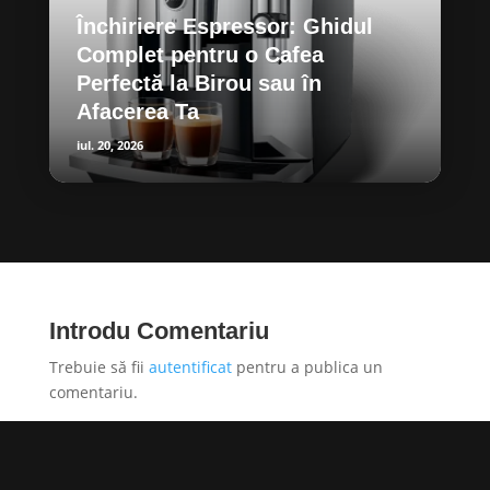
Închiriere Espressor: Ghidul
Complet pentru o Cafea
Perfectă la Birou sau în
Afacerea Ta
iul. 20, 2026
Introdu Comentariu
Trebuie să fii
autentificat
pentru a publica un
comentariu.