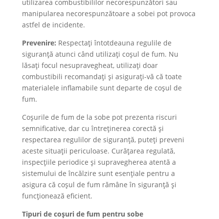
utilizarea combustibililor necorespunzători sau
manipularea necorespunzătoare a sobei pot provoca
astfel de incidente.
Prevenire:
Respectați întotdeauna regulile de
siguranță atunci când utilizați coșul de fum. Nu
lăsați focul nesupravegheat, utilizați doar
combustibili recomandați și asigurați-vă că toate
materialele inflamabile sunt departe de coșul de
fum.
Coșurile de fum de la sobe pot prezenta riscuri
semnificative, dar cu întreținerea corectă și
respectarea regulilor de siguranță, puteți preveni
aceste situații periculoase. Curățarea regulată,
inspecțiile periodice și supravegherea atentă a
sistemului de încălzire sunt esențiale pentru a
asigura că coșul de fum rămâne în siguranță și
funcționează eficient.
Tipuri de coșuri de fum pentru sobe