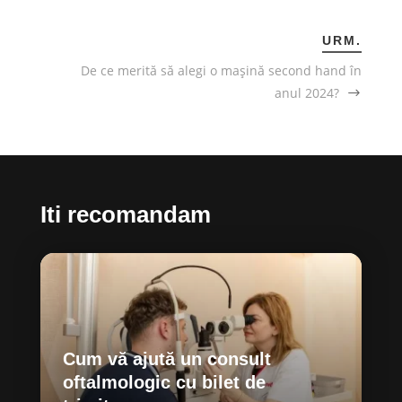
URM.
De ce merită să alegi o mașină second hand în
anul 2024?
Iti recomandam
Cum vă ajută un consult
oftalmologic cu bilet de