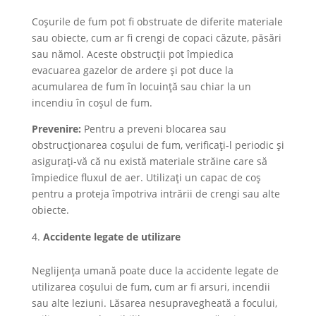
Coșurile de fum pot fi obstruate de diferite materiale
sau obiecte, cum ar fi crengi de copaci căzute, păsări
sau nămol. Aceste obstrucții pot împiedica
evacuarea gazelor de ardere și pot duce la
acumularea de fum în locuință sau chiar la un
incendiu în coșul de fum.
Prevenire:
Pentru a preveni blocarea sau
obstrucționarea coșului de fum, verificați-l periodic și
asigurați-vă că nu există materiale străine care să
împiedice fluxul de aer. Utilizați un capac de coș
pentru a proteja împotriva intrării de crengi sau alte
obiecte.
Accidente legate de utilizare
Neglijența umană poate duce la accidente legate de
utilizarea coșului de fum, cum ar fi arsuri, incendii
sau alte leziuni. Lăsarea nesupravegheată a focului,