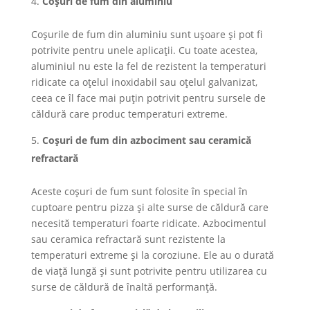
Coșuri de fum din aluminiu
Coșurile de fum din aluminiu sunt ușoare și pot fi
potrivite pentru unele aplicații. Cu toate acestea,
aluminiul nu este la fel de rezistent la temperaturi
ridicate ca oțelul inoxidabil sau oțelul galvanizat,
ceea ce îl face mai puțin potrivit pentru sursele de
căldură care produc temperaturi extreme.
Coșuri de fum din azbociment sau ceramică
refractară
Aceste coșuri de fum sunt folosite în special în
cuptoare pentru pizza și alte surse de căldură care
necesită temperaturi foarte ridicate. Azbocimentul
sau ceramica refractară sunt rezistente la
temperaturi extreme și la coroziune. Ele au o durată
de viață lungă și sunt potrivite pentru utilizarea cu
surse de căldură de înaltă performanță.