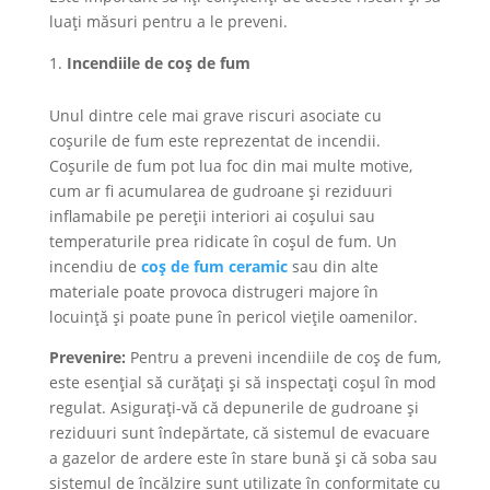
luați măsuri pentru a le preveni.
Incendiile de coș de fum
Unul dintre cele mai grave riscuri asociate cu
coșurile de fum este reprezentat de incendii.
Coșurile de fum pot lua foc din mai multe motive,
cum ar fi acumularea de gudroane și reziduuri
inflamabile pe pereții interiori ai coșului sau
temperaturile prea ridicate în coșul de fum. Un
incendiu de
coș de fum ceramic
sau din alte
materiale poate provoca distrugeri majore în
locuință și poate pune în pericol viețile oamenilor.
Prevenire:
Pentru a preveni incendiile de coș de fum,
este esențial să curățați și să inspectați coșul în mod
regulat. Asigurați-vă că depunerile de gudroane și
reziduuri sunt îndepărtate, că sistemul de evacuare
a gazelor de ardere este în stare bună și că soba sau
sistemul de încălzire sunt utilizate în conformitate cu