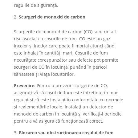
regulile de siguranță.
Scurgeri de monoxid de carbon
Scurgerile de monoxid de carbon (CO) sunt un alt
risc asociat cu coșurile de fum. CO este un gaz
incolor și inodor care poate fi mortal atunci când
este inhalat în cantități mari. Coșurile de fum
necurățate corespunzător sau defecte pot permite
scurgeri de CO în locuință, punând în pericol
sănătatea și viața locuitorilor.
Prevenire:
Pentru a preveni scurgerile de CO,
asigurați-vă că coșul de fum este întreținut în mod
regulat și că este instalat în conformitate cu normele
și reglementările locale. Instalați un detector de
monoxid de carbon în locuință și verificați-l periodic
pentru a vă asigura că funcționează corect.
Blocarea sau obstrucționarea coșului de fum