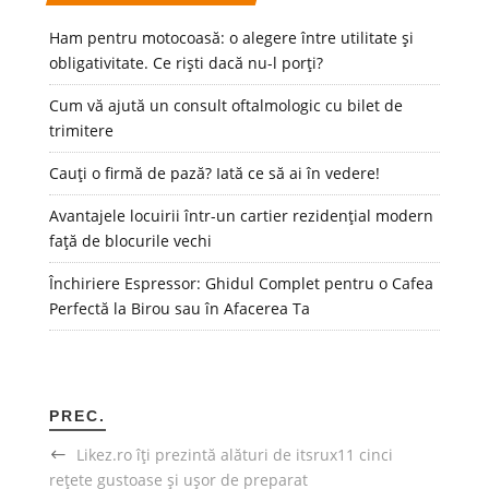
Ham pentru motocoasă: o alegere între utilitate și
obligativitate. Ce riști dacă nu-l porți?
Cum vă ajută un consult oftalmologic cu bilet de
trimitere
Cauți o firmă de pază? Iată ce să ai în vedere!
Avantajele locuirii într-un cartier rezidențial modern
față de blocurile vechi
Închiriere Espressor: Ghidul Complet pentru o Cafea
Perfectă la Birou sau în Afacerea Ta
PREC.
Likez.ro îți prezintă alături de itsrux11 cinci
rețete gustoase și ușor de preparat