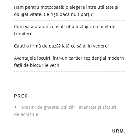
Ham pentru motocoasă: o alegere între utilitate și
obligativitate. Ce riști dacă nu-l porți?
Cum vă ajută un consult oftalmologic cu bilet de
trimitere
Cauți o firmă de pază? Iată ce să ai în vedere!
Avantajele locuirii într-un cartier rezidențial modern
față de blocurile vechi
PREC.
Masini de gheata: utilizări, avantaje și sfaturi
de achiziție
URM.