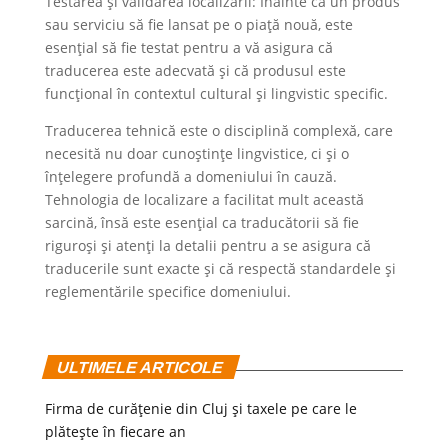
Testarea și validarea localizării: Înainte ca un produs
sau serviciu să fie lansat pe o piață nouă, este
esențial să fie testat pentru a vă asigura că
traducerea este adecvată și că produsul este
funcțional în contextul cultural și lingvistic specific.
Traducerea tehnică este o disciplină complexă, care
necesită nu doar cunoștințe lingvistice, ci și o
înțelegere profundă a domeniului în cauză.
Tehnologia de localizare a facilitat mult această
sarcină, însă este esențial ca traducătorii să fie
riguroși și atenți la detalii pentru a se asigura că
traducerile sunt exacte și că respectă standardele și
reglementările specifice domeniului.
ULTIMELE ARTICOLE
Firma de curățenie din Cluj și taxele pe care le
plătește în fiecare an