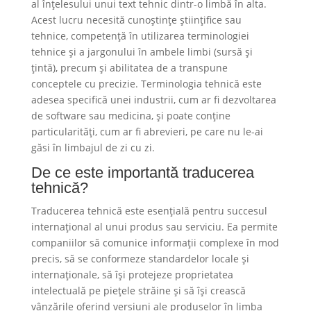
al înțelesului unui text tehnic dintr-o limbă în alta.
Acest lucru necesită cunoștințe științifice sau
tehnice, competență în utilizarea terminologiei
tehnice și a jargonului în ambele limbi (sursă și
țintă), precum și abilitatea de a transpune
conceptele cu precizie. Terminologia tehnică este
adesea specifică unei industrii, cum ar fi dezvoltarea
de software sau medicina, și poate conține
particularități, cum ar fi abrevieri, pe care nu le-ai
găsi în limbajul de zi cu zi.
De ce este importantă traducerea
tehnică?
Traducerea tehnică este esențială pentru succesul
internațional al unui produs sau serviciu. Ea permite
companiilor să comunice informații complexe în mod
precis, să se conformeze standardelor locale și
internaționale, să își protejeze proprietatea
intelectuală pe piețele străine și să își crească
vânzările oferind versiuni ale produselor în limba