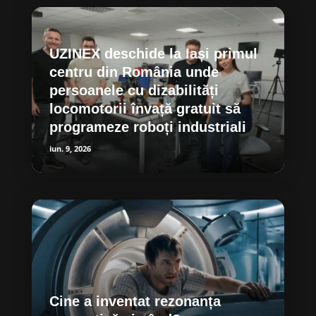
UZINEX deschide la Iași primul
centru din România unde
persoanele cu dizabilități
locomotorii învață gratuit să
programeze roboți industriali
iun. 9, 2026
Cine a inventat rezonanța