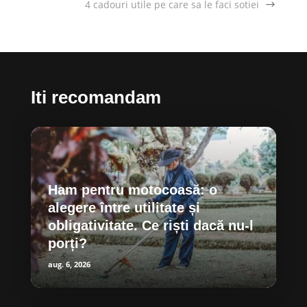
4 cadouri utile pe care sa le faci sotiei
Iti recomandam
Ham pentru motocoasă: o
alegere între utilitate și
obligativitate. Ce riști dacă nu-l
porți?
aug. 6, 2026