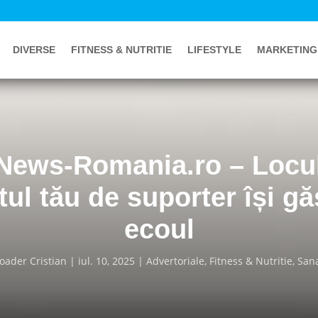
DIVERSE
FITNESS & NUTRITIE
LIFESTYLE
MARKETING
News-Romania.ro – Locu
tul tău de suporter își g
ecoul
oader Cristian
iul. 10, 2025
Advertoriale
,
Fitness & Nutritie
,
San