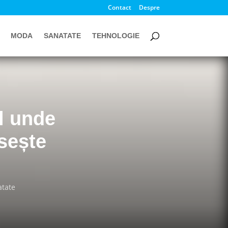
Contact
Despre
MODA
SANATATE
TEHNOLOGIE
l unde
ăsește
atate