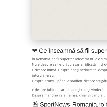
❤ Ce înseamnă să fii supor
În România, să fii suporter adevărat nu e o sim
Nu e despre selfie-uri cu eșarfa ridicată, nici 
E despre inimă. Despre nopți nedormite, despre
întorci mereu.
Despre drumul până la stadion, despre strigătul
E despre iubirea care doare și totuși vindecă.
Despre mândria că ai rămas, chiar și când alții
📰 SportNews-Romania.ro e f