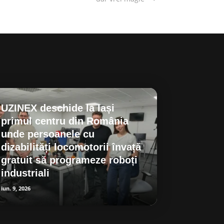
UZINEX deschide la Iași
primul centru din România
unde persoanele cu
dizabilități locomotorii învață
gratuit să programeze roboți
industriali
iun. 9, 2026