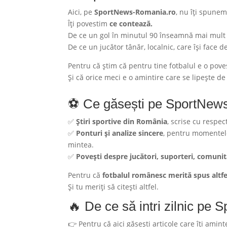
Aici, pe
SportNews-Romania.ro
, nu îți spunem
Îți povestim
ce contează
.
De ce un gol în minutul 90 înseamnă mai mult d
De ce un jucător tânăr, localnic, care își face
Pentru că știm că pentru tine fotbalul e o pove
Și că orice meci e o amintire care se lipește de 
⚽ Ce găsești pe SportNew
✅
Știri sportive din România
, scrise cu respe
✅
Ponturi și analize sincere
, pentru momentele 
mintea.
✅
Povești despre jucători, suporteri, comunit
Pentru că
fotbalul românesc merită spus altfe
Și tu meriți să citești altfel.
🔥 De ce să intri zilnic p
👉 Pentru că aici găsești articole care îți amin