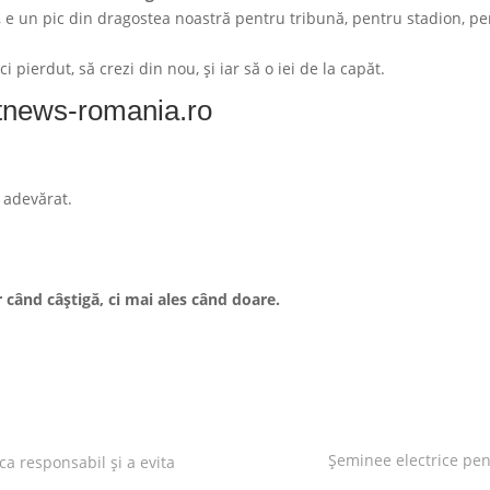
d, e un pic din dragostea noastră pentru tribună, pentru stadion, p
ierdut, să crezi din nou, și iar să o iei de la capăt.
news-romania.ro
 adevărat.
 când câștigă, ci mai ales când doare.
Șeminee electrice pen
ca responsabil și a evita