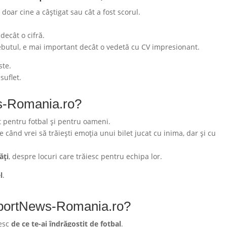
 doar cine a câștigat sau cât a fost scorul.
ecât o cifră.
 debutul, e mai important decât o vedetă cu CV impresionant.
ste.
suflet.
s-Romania.ro?
ct pentru fotbal și pentru oameni.
când vrei să trăiești emoția unui bilet jucat cu inima, dar și cu
ăți
, despre locuri care trăiesc pentru echipa lor.
l
.
e SportNews-Romania.ro?
tesc
de ce te-ai îndrăgostit de fotbal
.