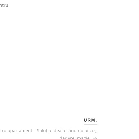
entru
URM.
tru apartament – Soluția ideală când nu ai coș,
dar vrei magie