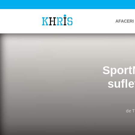
AFACERI
Sport
sufle
de
T