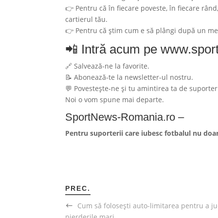
👉 Pentru că în fiecare poveste, în fiecare rân
cartierul tău.
👉 Pentru că știm cum e să plângi după un meci p
📲 Intră acum pe
www.sport
🔗 Salvează-ne la favorite.
📝 Abonează-te la newsletter-ul nostru.
💬 Povestește-ne și tu amintirea ta de suporter
Noi o vom spune mai departe.
SportNews-Romania.ro –
Pentru suporterii care iubesc fotbalul nu doar
PREC.
Cum să folosești auto-limitarea pentru a ju
pierderile mari