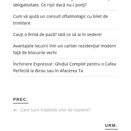
obligativitate. Ce riști dacă nu-l porți?
Cum vă ajută un consult oftalmologic cu bilet de
trimitere
Cauți o firmă de pază? Iată ce să ai în vedere!
Avantajele locuirii într-un cartier rezidențial modern
față de blocurile vechi
Închiriere Espressor: Ghidul Complet pentru o Cafea
Perfectă la Birou sau în Afacerea Ta
PREC.
Care sunt traditiile zilei de nastere?
URM.