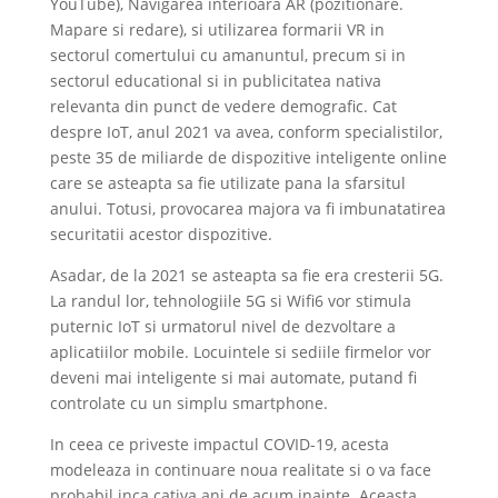
YouTube), Navigarea interioara AR (pozitionare.
Mapare si redare), si utilizarea formarii VR in
sectorul comertului cu amanuntul, precum si in
sectorul educational si in publicitatea nativa
relevanta din punct de vedere demografic. Cat
despre IoT, anul 2021 va avea, conform specialistilor,
peste 35 de miliarde de dispozitive inteligente online
care se asteapta sa fie utilizate pana la sfarsitul
anului. Totusi, provocarea majora va fi imbunatatirea
securitatii acestor dispozitive.
Asadar, de la 2021 se asteapta sa fie era cresterii 5G.
La randul lor, tehnologiile 5G si Wifi6 vor stimula
puternic IoT si urmatorul nivel de dezvoltare a
aplicatiilor mobile. Locuintele si sediile firmelor vor
deveni mai inteligente si mai automate, putand fi
controlate cu un simplu smartphone.
In ceea ce priveste impactul COVID-19, acesta
modeleaza in continuare noua realitate si o va face
probabil inca cativa ani de acum inainte. Aceasta