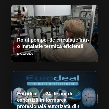
Rolul pompei de circulație într-
o instalație termică eficientă
iun. 22, 2026
Eurodeal — 24 de ani de
expertiză în formarea
profesională autorizată din