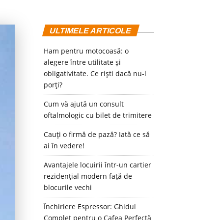
ULTIMELE ARTICOLE
Ham pentru motocoasă: o
alegere între utilitate și
obligativitate. Ce riști dacă nu-l
porți?
Cum vă ajută un consult
oftalmologic cu bilet de trimitere
Cauți o firmă de pază? Iată ce să
ai în vedere!
Avantajele locuirii într-un cartier
rezidențial modern față de
blocurile vechi
Închiriere Espressor: Ghidul
Complet pentru o Cafea Perfectă