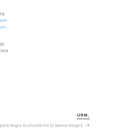
taj
buri
uri
,
ții
 zona
URM.
peră Magia Scufundărilor în Marea Neagră