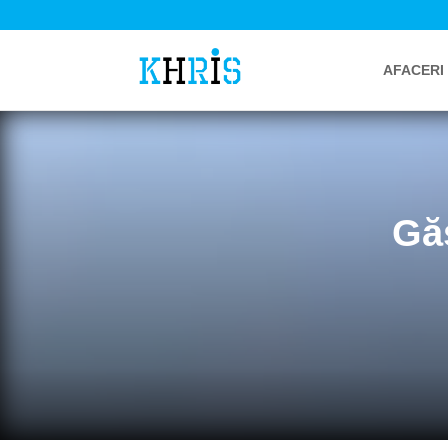
AFACERI
Gă