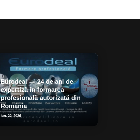
Eurodeal — 24 de ani de
expertiză în formarea
profesională autorizată din
România
iun. 22, 2026