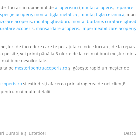
tă de lucrari in domeniul de
acoperisuri
(
montaj acoperis
,
reparare
nspecție acoperiș
montaj tigla metalica
,
montaj tigla ceramica
, mon
izolare acoperis
,
montaj jgheaburi
,
montaj burlane
,
curatare jghea
curatare acoperis
,
mansardare acoperis
,
impermeabilizare acoperiș
 meșteri de încredere care te pot ajuta cu orice lucrare, de la repara
 pe site, vei primi până la 6 oferte de la cei mai buni meșteri din
l mai bine nevoilor tale.
ea ta pe
mesteripentruacoperis.ro
și găsește rapid un meșter de
acoperis.ro
și extinde-ți afacerea prin atragerea de noi clienți!
 pentru mai multe detalii
i Durabile și Estetice!
Desco