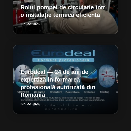
Rolul pompei de circulație într-
o instalație termică eficientă
iun. 22, 2026
Eurodeal — 24 de ani de
expertiză în formarea
profesională autorizată din
România
iun. 22, 2026