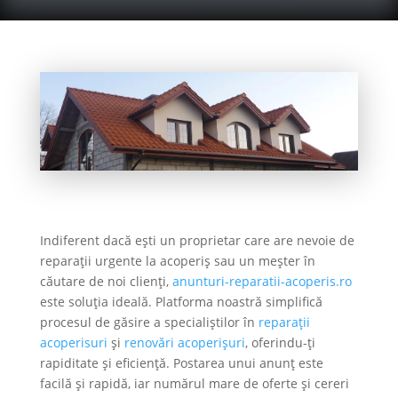
Indiferent dacă ești un proprietar care are nevoie de
reparații urgente la acoperiș sau un meșter în
căutare de noi clienți,
anunturi-reparatii-acoperis.ro
este soluția ideală. Platforma noastră simplifică
procesul de găsire a specialiștilor în
reparații
acoperisuri
și
renovări acoperișuri
, oferindu-ți
rapiditate și eficiență. Postarea unui anunț este
facilă și rapidă, iar numărul mare de oferte și cereri