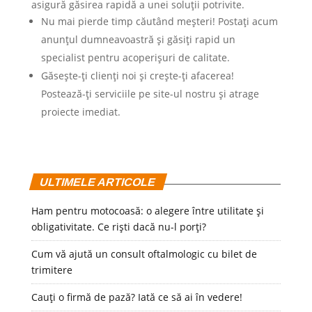
asigură găsirea rapidă a unei soluții potrivite.
Nu mai pierde timp căutând meșteri! Postați acum
anunțul dumneavoastră și găsiți rapid un
specialist pentru acoperișuri de calitate.
Găsește-ți clienți noi și crește-ți afacerea!
Postează-ți serviciile pe site-ul nostru și atrage
proiecte imediat.
ULTIMELE ARTICOLE
Ham pentru motocoasă: o alegere între utilitate și
obligativitate. Ce riști dacă nu-l porți?
Cum vă ajută un consult oftalmologic cu bilet de
trimitere
Cauți o firmă de pază? Iată ce să ai în vedere!