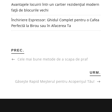
Avantajele locuirii într-un cartier rezidențial modern
față de blocurile vechi
Închiriere Espressor: Ghidul Complet pentru o Cafea
Perfectă la Birou sau în Afacerea Ta
PREC.
Cele mai bune metode de a scapa de praf
URM.
Găsește Rapid Meșterul pentru Acoperișul Tău!