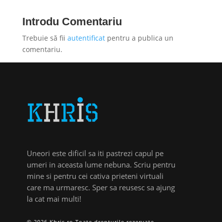
Introdu Comentariu
Trebuie să fii
autentificat
pentru a publica un
comentariu.
Uneori este dificil sa iti pastrezi capul pe
umeri in aceasta lume nebuna. Scriu pentru
mine si pentru cei cativa prieteni virtuali
care ma urmaresc. Sper sa reusesc sa ajung
la cat mai multi!
© 2026 Khris.ro Toate drepturile rezervate.