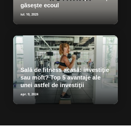
găsește ecoul
iul. 10, 2025
Sală de fitness acasă: investiţie
sau moft? Top 5 avantaje ale
unei astfel de investiţii
apr. 9, 2024