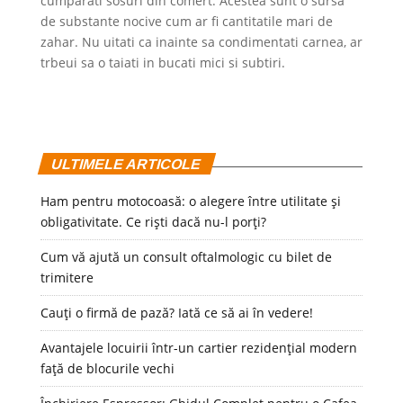
cumparati sosuri din comert. Acestea sunt o sursa
de substante nocive cum ar fi cantitatile mari de
zahar. Nu uitati ca inainte sa condimentati carnea, ar
trbeui sa o taiati in bucati mici si subtiri.
ULTIMELE ARTICOLE
Ham pentru motocoasă: o alegere între utilitate și
obligativitate. Ce riști dacă nu-l porți?
Cum vă ajută un consult oftalmologic cu bilet de
trimitere
Cauți o firmă de pază? Iată ce să ai în vedere!
Avantajele locuirii într-un cartier rezidențial modern
față de blocurile vechi