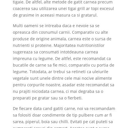
tigaie. De altfel, alte metode de gatit carnea precum
coacerea sau utilizarea unei tigai grill ar topi excesul
de grasime in aceeasi masura ca si gratarul.
Multi oameni se intreaba daca e nevoie sa se
opreasca din cosnumul carnii. Comparativ cu alte
produse de origine animala, carnea este o sursa de
nutrienti si proteine. Majoritatea nutritionistilor
sugereaza sa consumati intotdeauna carnea
impreuna cu legume. De altfel, este recomandat ca
bucatile de carne sa fie mici, comparativ cu portia de
legume. Totodata, ar trebui sa retineti ca uleiurile
vegetale sunt unele dintre cele mai nocive alimente
pentru corpurile noastre, asadar este recomandat sa
nu prajiti niciodata carnea, ci mai degraba sa o
preparati pe gratar sau sa o fierbeti.
De fiecare data cand gatiti carne, noi va recomandam
sa folositi doar condimente de tip pulbere cum ar fi
sarea, piperul, boia sau chilli. Evitati pe cat puteti sa