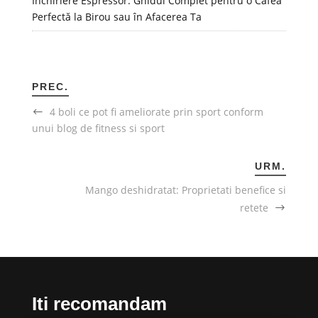
Închiriere Espressor: Ghidul Complet pentru o Cafea
Perfectă la Birou sau în Afacerea Ta
PREC.
4 boli ce pot fi ameliorate prin sport conform
unui blog de fitness si sport
URM.
Mango deshidratat: Proprietati benefice si
retete
Iti recomandam