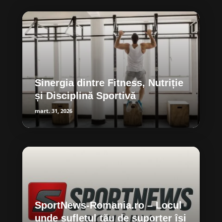
Sinergia dintre Fitness, Nutriție
și Disciplină Sportivă
mart. 31, 2026
SportNews-Romania.ro – Locul
unde sufletul tău de suporter își