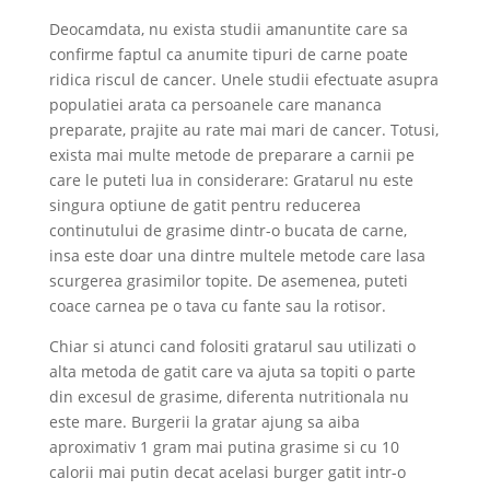
Deocamdata, nu exista studii amanuntite care sa
confirme faptul ca anumite tipuri de carne poate
ridica riscul de cancer. Unele studii efectuate asupra
populatiei arata ca persoanele care mananca
preparate, prajite au rate mai mari de cancer. Totusi,
exista mai multe metode de preparare a carnii pe
care le puteti lua in considerare: Gratarul nu este
singura optiune de gatit pentru reducerea
continutului de grasime dintr-o bucata de carne,
insa este doar una dintre multele metode care lasa
scurgerea grasimilor topite. De asemenea, puteti
coace carnea pe o tava cu fante sau la rotisor.
Chiar si atunci cand folositi gratarul sau utilizati o
alta metoda de gatit care va ajuta sa topiti o parte
din excesul de grasime, diferenta nutritionala nu
este mare. Burgerii la gratar ajung sa aiba
aproximativ 1 gram mai putina grasime si cu 10
calorii mai putin decat acelasi burger gatit intr-o