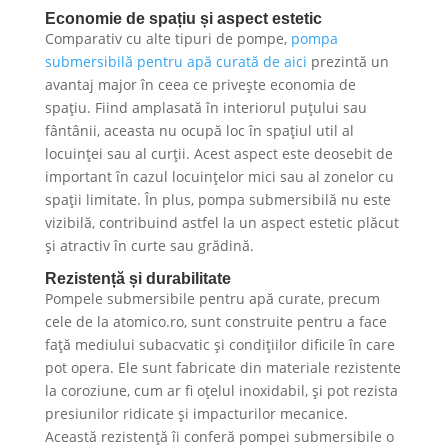
Economie de spațiu și aspect estetic
Comparativ cu alte tipuri de pompe,
pompa
submersibilă pentru apă curată de aici
prezintă un
avantaj major în ceea ce privește economia de
spațiu. Fiind amplasată în interiorul puțului sau
fântânii, aceasta nu ocupă loc în spațiul util al
locuinței sau al curții. Acest aspect este deosebit de
important în cazul locuințelor mici sau al zonelor cu
spații limitate. În plus, pompa submersibilă nu este
vizibilă, contribuind astfel la un aspect estetic plăcut
și atractiv în curte sau grădină.
Rezistență și durabilitate
Pompele submersibile pentru apă curate, precum
cele de la atomico.ro, sunt construite pentru a face
față mediului subacvatic și condițiilor dificile în care
pot opera. Ele sunt fabricate din materiale rezistente
la coroziune, cum ar fi oțelul inoxidabil, și pot rezista
presiunilor ridicate și impacturilor mecanice.
Această rezistență îi conferă pompei submersibile o