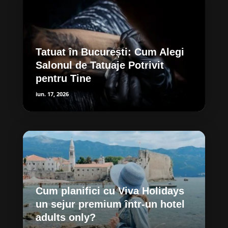
Tatuat în București: Cum Alegi
Salonul de Tatuaje Potrivit
pentru Tine
iun. 17, 2026
Cum planifici cu Viva Holidays
un sejur premium într-un hotel
adults only?