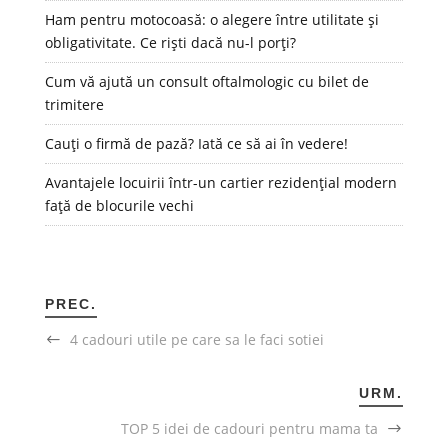
Ham pentru motocoasă: o alegere între utilitate și
obligativitate. Ce riști dacă nu-l porți?
Cum vă ajută un consult oftalmologic cu bilet de
trimitere
Cauți o firmă de pază? Iată ce să ai în vedere!
Avantajele locuirii într-un cartier rezidențial modern
față de blocurile vechi
PREC.
4 cadouri utile pe care sa le faci sotiei
URM.
TOP 5 idei de cadouri pentru mama ta