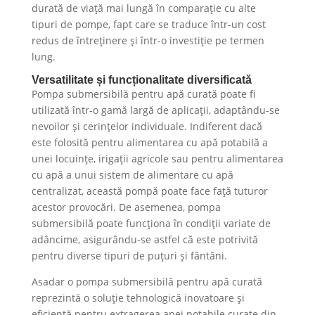
durată de viață mai lungă în comparație cu alte
tipuri de pompe, fapt care se traduce într-un cost
redus de întreținere și într-o investiție pe termen
lung.
Versatilitate și funcționalitate diversificată
Pompa submersibilă pentru apă curată poate fi
utilizată într-o gamă largă de aplicații, adaptându-se
nevoilor și cerințelor individuale. Indiferent dacă
este folosită pentru alimentarea cu apă potabilă a
unei locuințe, irigații agricole sau pentru alimentarea
cu apă a unui sistem de alimentare cu apă
centralizat, această pompă poate face față tuturor
acestor provocări. De asemenea, pompa
submersibilă poate funcționa în condiții variate de
adâncime, asigurându-se astfel că este potrivită
pentru diverse tipuri de puțuri și fântâni.
Asadar o pompa submersibilă pentru apă curată
reprezintă o soluție tehnologică inovatoare și
eficientă pentru extragerea apei potabile curate din