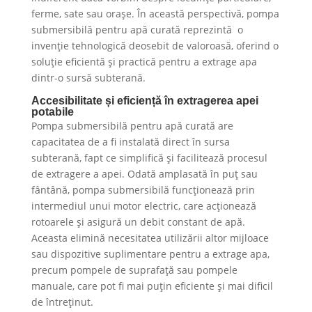
ferme, sate sau orașe. În această perspectivă, pompa
submersibilă pentru apă curată reprezintă o
invenție tehnologică deosebit de valoroasă, oferind o
soluție eficientă și practică pentru a extrage apa
dintr-o sursă subterană.
Accesibilitate și eficiență în extragerea apei
potabile
Pompa submersibilă pentru apă curată are
capacitatea de a fi instalată direct în sursa
subterană, fapt ce simplifică și facilitează procesul
de extragere a apei. Odată amplasată în puț sau
fântână, pompa submersibilă funcționează prin
intermediul unui motor electric, care acționează
rotoarele și asigură un debit constant de apă.
Aceasta elimină necesitatea utilizării altor mijloace
sau dispozitive suplimentare pentru a extrage apa,
precum pompele de suprafață sau pompele
manuale, care pot fi mai puțin eficiente și mai dificil
de întreținut.