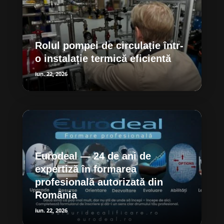
Rolul pompei de circulație într-
o instalație termică eficientă
iun. 22, 2026
Eurodeal — 24 de ani de
expertiză în formarea
profesională autorizată din
România
iun. 22, 2026