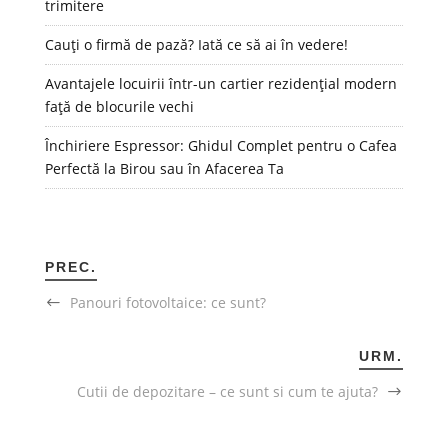
trimitere
Cauți o firmă de pază? Iată ce să ai în vedere!
Avantajele locuirii într-un cartier rezidențial modern
față de blocurile vechi
Închiriere Espressor: Ghidul Complet pentru o Cafea
Perfectă la Birou sau în Afacerea Ta
PREC.
Panouri fotovoltaice: ce sunt?
URM.
Cutii de depozitare – ce sunt si cum te ajuta?