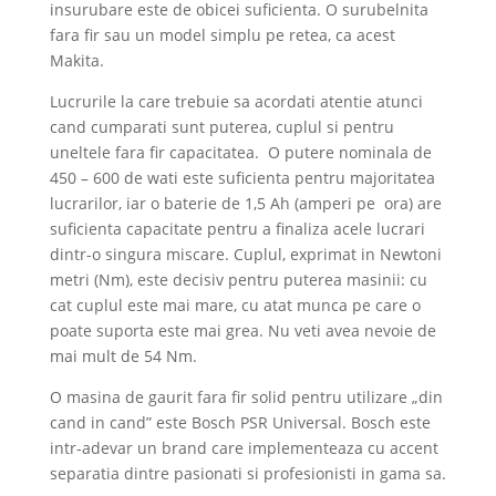
insurubare este de obicei suficienta. O surubelnita
fara fir sau un model simplu pe retea, ca acest
Makita.
Lucrurile la care trebuie sa acordati atentie atunci
cand cumparati sunt puterea, cuplul si pentru
uneltele fara fir capacitatea. O putere nominala de
450 – 600 de wati este suficienta pentru majoritatea
lucrarilor, iar o baterie de 1,5 Ah (amperi pe ora) are
suficienta capacitate pentru a finaliza acele lucrari
dintr-o singura miscare. Cuplul, exprimat in Newtoni
metri (Nm), este decisiv pentru puterea masinii: cu
cat cuplul este mai mare, cu atat munca pe care o
poate suporta este mai grea. Nu veti avea nevoie de
mai mult de 54 Nm.
O masina de gaurit fara fir solid pentru utilizare „din
cand in cand” este Bosch PSR Universal. Bosch este
intr-adevar un brand care implementeaza cu accent
separatia dintre pasionati si profesionisti in gama sa.