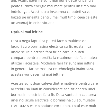
ani. Acum, bateriile sunt mai bune decat oricand si
poate furniza energie mai mare pentru un timp mai
indelungat. Acest lucru inseamna ca puteti sa va
bazati pe unealta pentru mai mult timp, ceea ce este
un avantaj in orice situatie.
Optiuni mai ieftine
Fara a nega faptul ca puteti face o multime de
lucruri cu o bormasina electrica cu fir, exista inca
unele scule electrice fara fir pe care le puteti
cumpara pentru a profita la maximum de fiabilitatea
utilizarii acesteia. Modelele fara fir sunt mai ieftine
in general, iar pe masura ce tehnologia inainteaza,
acestea vor deveni si mai ieftine.
Acestea sunt doar cateva dintre motivele pentru care
ar trebui sa luati in considerare achizitionarea unei
bormasini electrice fara fir. Daca sunteti in cautarea
unei noi scule electrice, o bormasina cu acumulator
FDV 1002 A este o optiune excelenta. Totul este mult