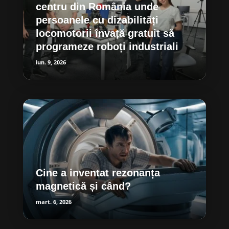
centru din România unde
persoanele cu dizabilități
locomotorii învață gratuit să
programeze roboți industriali
iun. 9, 2026
Cine a inventat rezonanța
magnetică și când?
mart. 6, 2026