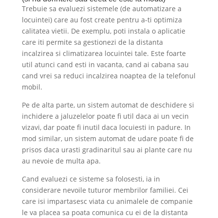
Trebuie sa evaluezi sistemele (de automatizare a
locuintei) care au fost create pentru a-ti optimiza
calitatea vietii. De exemplu, poti instala o aplicatie
care iti permite sa gestionezi de la distanta
incalzirea si climatizarea locuintei tale. Este foarte
util atunci cand esti in vacanta, cand ai cabana sau
cand vrei sa reduci incalzirea noaptea de la telefonul
mobil.
Pe de alta parte, un sistem automat de deschidere si
inchidere a jaluzelelor poate fi util daca ai un vecin
vizavi, dar poate fi inutil daca locuiesti in padure. In
mod similar, un sistem automat de udare poate fi de
prisos daca urasti gradinaritul sau ai plante care nu
au nevoie de multa apa.
Cand evaluezi ce sisteme sa folosesti, ia in
considerare nevoile tuturor membrilor familiei. Cei
care isi impartasesc viata cu animalele de companie
le va placea sa poata comunica cu ei de la distanta