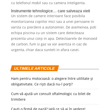
cu telefonul mobil sau cu camera inteligenta.
Instrumente tehnologice… care salveaza vieti
Un sistem de camere interioare face posibila
monitorizarea copiilor mici sau a unei persoane in
varsta cu pierdere a autonomiei. De asemenea, poti
echipa piscina cu un sistem care detecteaza
prezenta unui corp in apa. Detectoarele de monoxid
de carbon, fum si gaz va vor avertiza in caz de
urgenta, chiar daca sunteti in afara casei.
ULTIMELE ARTICOLE
Ham pentru motocoasă: o alegere între utilitate și
obligativitate. Ce riști dacă nu-l porți?
Cum vă ajută un consult oftalmologic cu bilet de
trimitere
Cauți o firmă de pază? Iată ce să ai în vedere!