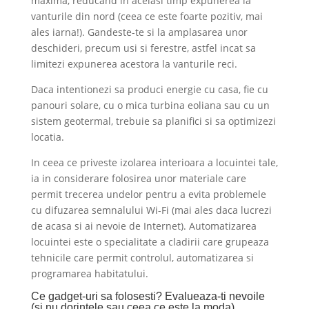
maxima, reducand in acelasi timp expunerea la
vanturile din nord (ceea ce este foarte pozitiv, mai
ales iarna!). Gandeste-te si la amplasarea unor
deschideri, precum usi si ferestre, astfel incat sa
limitezi expunerea acestora la vanturile reci.
Daca intentionezi sa produci energie cu casa, fie cu
panouri solare, cu o mica turbina eoliana sau cu un
sistem geotermal, trebuie sa planifici si sa optimizezi
locatia.
In ceea ce priveste izolarea interioara a locuintei tale,
ia in considerare folosirea unor materiale care
permit trecerea undelor pentru a evita problemele
cu difuzarea semnalului Wi-Fi (mai ales daca lucrezi
de acasa si ai nevoie de Internet). Automatizarea
locuintei este o specialitate a cladirii care grupeaza
tehnicile care permit controlul, automatizarea si
programarea habitatului.
Ce gadget-uri sa folosesti? Evalueaza-ti nevoile
(si nu dorintele sau ceea ce este la moda)