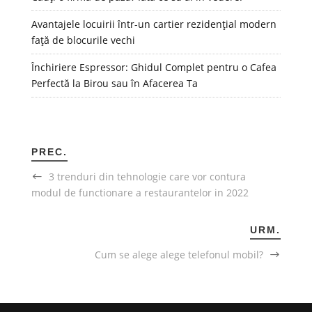
Avantajele locuirii într-un cartier rezidențial modern
față de blocurile vechi
Închiriere Espressor: Ghidul Complet pentru o Cafea
Perfectă la Birou sau în Afacerea Ta
PREC.
3 trenduri din tehnologie care vor contura
modul de functionare a restaurantelor in 2022
URM.
Cum se alege alege telefonul mobil?