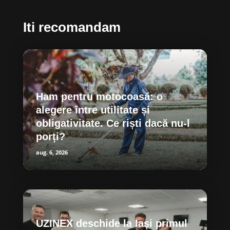
Iti recomandam
Ham pentru motocoasă: o
alegere între utilitate și
obligativitate. Ce riști dacă nu-l
porți?
aug. 6, 2026
UZINEX deschide la Iași primul