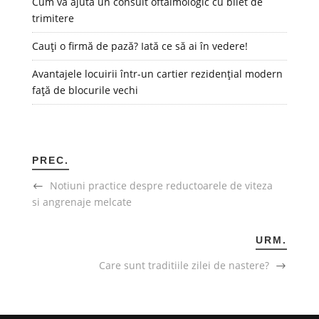
Cum vă ajută un consult oftalmologic cu bilet de
trimitere
Cauți o firmă de pază? Iată ce să ai în vedere!
Avantajele locuirii într-un cartier rezidențial modern
față de blocurile vechi
PREC.
Notiuni practice despre reductoarele de viteza
si angrenaje melcate
URM.
Care sunt traditiile zilei de nastere?