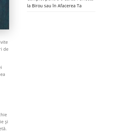
la Birou sau în Afacerea Ta
vite
ri de
ei
mea
chie
ie și
etă.