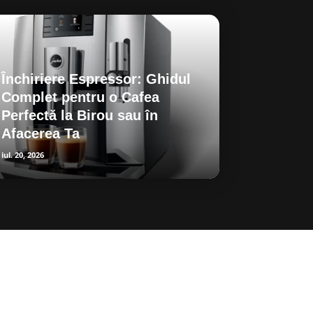
Închiriere Espressor: Ghidul
Complet pentru o Cafea
Perfectă la Birou sau în
Afacerea Ta
iul. 20, 2026