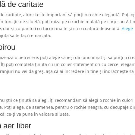
ă de caritate
de caritate, atunci este important să porți o rochie elegantă. Poți o
În funcție de siluetă, poți miza pe o rochie mulată pe corp sau A-lin
e, dar și cu pantofi cu tocuri înalte și cu o coafură deosebită.
Alege
 ajuta să te faci remarcată.
birou
izează o petrecere, poți alege să ieși din anonimat și să porți o cre
 Îți poți completa ținuta cu un colier statement ori cu cercei eleganț
franjuri nu vei da greș, așa că ai încredere în tine și îndrăznește să
știi ce ținută să alegi, îți recomandăm să alegi o rochie în culori
e. Poți alege, de asemenea, pentru o rochie neagră, cu decupaje di
ă, ce-ți va pune în valoare silueta.
 aer liber