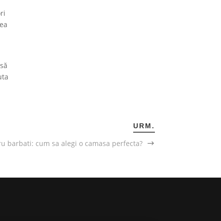
ri
rea
 să
uta
URM.
 barbati: cum sa alegi o camasa perfecta?