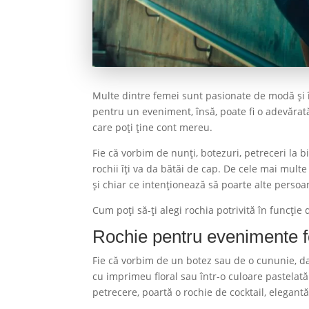
Multe dintre femei sunt pasionate de modă și î
pentru un eveniment, însă, poate fi o adevărată
care poți ține cont mereu.
Fie că vorbim de nunți, botezuri, petreceri la 
rochii îți va da bătăi de cap. De cele mai mult
și chiar ce intenționează să poarte alte persoa
Cum poți să-ți alegi rochia potrivită în funcție
Rochie pentru evenimente 
Fie că vorbim de un botez sau de o cununie, dac
cu imprimeu floral sau într-o culoare pastelată.
petrecere, poartă o rochie de cocktail, elegant