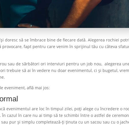
și doresc să se îmbrace bine de fiecare dată. Alegerea rochiei potri
 provocare, fapt pentru care venim în sprijinul tău cu câteva sfatu
birou sau de sărbători ori interviuri pentru un job nou, alegerea un
e ori trebuie să ai în vedere nu doar evenimentul, ci și bugetul, vre
ne.
 de eveniment, află mai jos:
formal
ă evenimentul are loc în timpul zilei, poți alege cu încredere o ro
 În cazul în care nu ai timp să te schimbi între o astfel de ceremon
ă sau pur și simplu completează-ți ținuta cu un sacou sau cu o jach