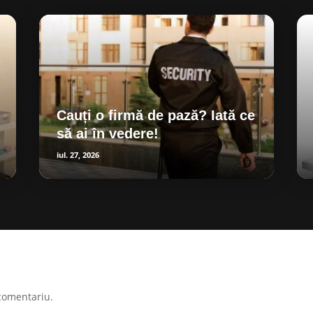
Cauți o firmă de pază? Iată ce
să ai în vedere!
iul. 27, 2026
comentariu.