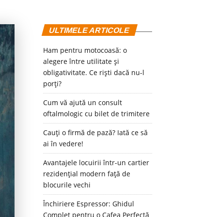
ULTIMELE ARTICOLE
Ham pentru motocoasă: o
alegere între utilitate și
obligativitate. Ce riști dacă nu-l
porți?
Cum vă ajută un consult
oftalmologic cu bilet de trimitere
Cauți o firmă de pază? Iată ce să
ai în vedere!
Avantajele locuirii într-un cartier
rezidențial modern față de
blocurile vechi
Închiriere Espressor: Ghidul
Complet pentru o Cafea Perfectă