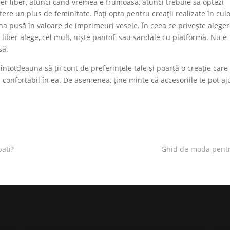
 aer liber, atunci când vremea e frumoasă, atunci trebuie să optezi
ere un plus de feminitate. Poți opta pentru creații realizate în culo
una pusă în valoare de imprimeuri vesele. În ceea ce privește alege
 liber alege, cel mult, niște pantofi sau sandale cu platformă. Nu e
asă.
ntotdeauna să ții cont de preferințele tale și poartă o creație care
ți confortabil în ea. De asemenea, ține minte că accesoriile te pot aj
ati?
Ghid de moda pentru