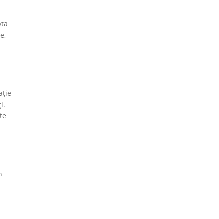
pta
e,
ație
i.
 te
n