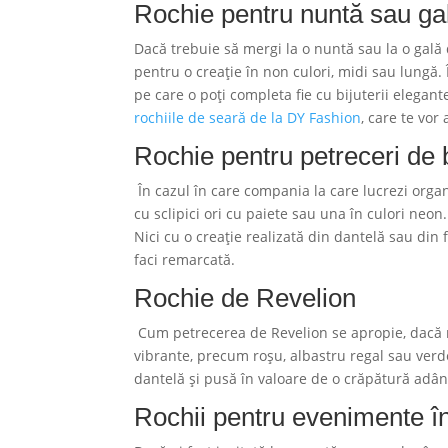
Rochie pentru nuntă sau gal
Dacă trebuie să mergi la o nuntă sau la o gală 
pentru o creație în non culori, midi sau lungă. 
pe care o poți completa fie cu bijuterii elegant
rochiile de seară de la DY Fashion
, care te vor
Rochie pentru petreceri de 
În cazul în care compania la care lucrezi organ
cu sclipici ori cu paiete sau una în culori neon.
Nici cu o creație realizată din dantelă sau din 
faci remarcată.
Rochie de Revelion
Cum petrecerea de Revelion se apropie, dacă nu 
vibrante, precum roșu, albastru regal sau verd
dantelă și pusă în valoare de o crăpătură adânc
Rochii pentru evenimente în