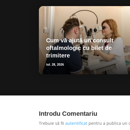
Cum vă ajută un consult
oftalmologic cu bilet de
trimitere
iul. 28, 2026
Introdu Comentariu
Trebuie să fii
autentificat
pentru a publica un 