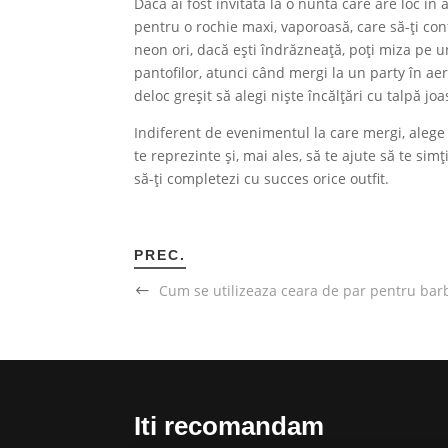
Dacă ai fost invitată la o nuntă care are loc în
pentru o rochie maxi, vaporoasă, care să-ți conf
neon ori, dacă ești îndrăzneață, poți miza pe 
pantofilor, atunci când mergi la un party în aer
deloc greșit să alegi niște încălțări cu talpă jo
Indiferent de evenimentul la care mergi, alege î
te reprezinte și, mai ales, să te ajute să te sim
să-ți completezi cu succes orice outfit.
PREC.
Cum se utilizeaza ceara de par pentru barb
Iti recomandam