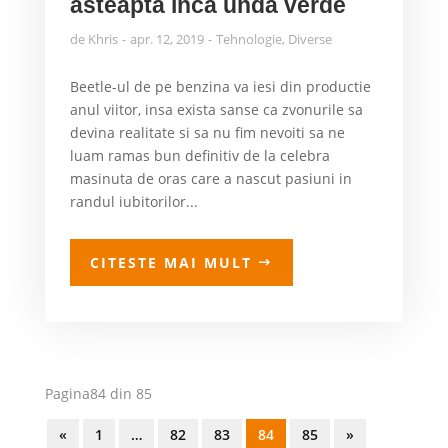
asteapta inca unda verde
de
Khris
apr. 12, 2019
Tehnologie
,
Diverse
Beetle-ul de pe benzina va iesi din productie
anul viitor, insa exista sanse ca zvonurile sa
devina realitate si sa nu fim nevoiti sa ne
luam ramas bun definitiv de la celebra
masinuta de oras care a nascut pasiuni in
randul iubitorilor...
CITESTE MAI MULT
Pagina84 din 85
«
1
…
82
83
84
85
»