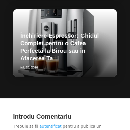
Închiriere Espressor: Ghidul
Complet pentru o Cafea
Perfectă la Birou sau în
Afacerea Ta
iul. 20, 2026
Introdu Comentariu
Trebuie să fii
autentificat
pentru a publica un