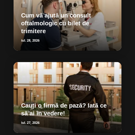
Cum vă ajută un consult
oftalmologic cu bilet de
trimitere
iul. 28, 2026
Cauți o firmă de pază? Iată ce
să ai în vedere!
iul. 27, 2026