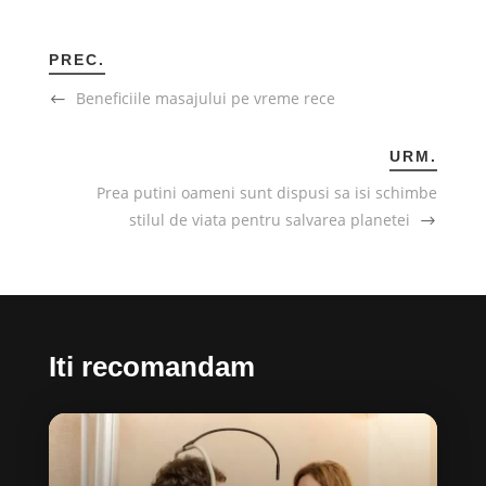
PREC.
Beneficiile masajului pe vreme rece
URM.
Prea putini oameni sunt dispusi sa isi schimbe
stilul de viata pentru salvarea planetei
Iti recomandam