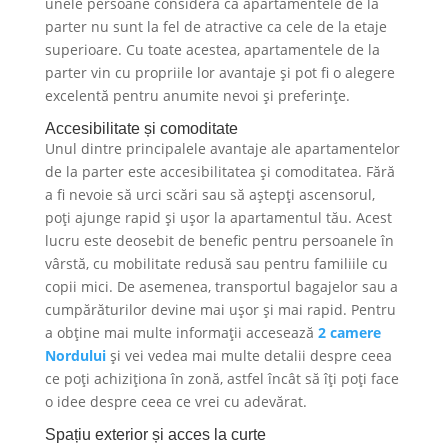
unele persoane consideră că apartamentele de la
parter nu sunt la fel de atractive ca cele de la etaje
superioare. Cu toate acestea, apartamentele de la
parter vin cu propriile lor avantaje și pot fi o alegere
excelentă pentru anumite nevoi și preferințe.
Accesibilitate și comoditate
Unul dintre principalele avantaje ale apartamentelor
de la parter este accesibilitatea și comoditatea. Fără
a fi nevoie să urci scări sau să aștepți ascensorul,
poți ajunge rapid și ușor la apartamentul tău. Acest
lucru este deosebit de benefic pentru persoanele în
vârstă, cu mobilitate redusă sau pentru familiile cu
copii mici. De asemenea, transportul bagajelor sau a
cumpărăturilor devine mai ușor și mai rapid. Pentru
a obține mai multe informații accesează
2 camere
Nordului
și vei vedea mai multe detalii despre ceea
ce poți achiziționa în zonă, astfel încât să îți poți face
o idee despre ceea ce vrei cu adevărat.
Spațiu exterior și acces la curte