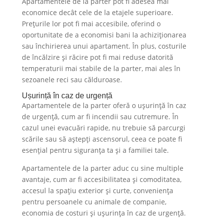
Apartamentele de la parter pot fi adesea mai
economice decât cele de la etajele superioare.
Prețurile lor pot fi mai accesibile, oferind o
oportunitate de a economisi bani la achiziționarea
sau închirierea unui apartament. În plus, costurile
de încălzire și răcire pot fi mai reduse datorită
temperaturii mai stabile de la parter, mai ales în
sezoanele reci sau călduroase.
Ușurință în caz de urgență
Apartamentele de la parter oferă o ușurință în caz
de urgență, cum ar fi incendii sau cutremure. În
cazul unei evacuări rapide, nu trebuie să parcurgi
scările sau să aștepți ascensorul, ceea ce poate fi
esențial pentru siguranța ta și a familiei tale.
Apartamentele de la parter aduc cu sine multiple
avantaje, cum ar fi accesibilitatea și comoditatea,
accesul la spațiu exterior și curte, conveniența
pentru persoanele cu animale de companie,
economia de costuri și ușurința în caz de urgență.