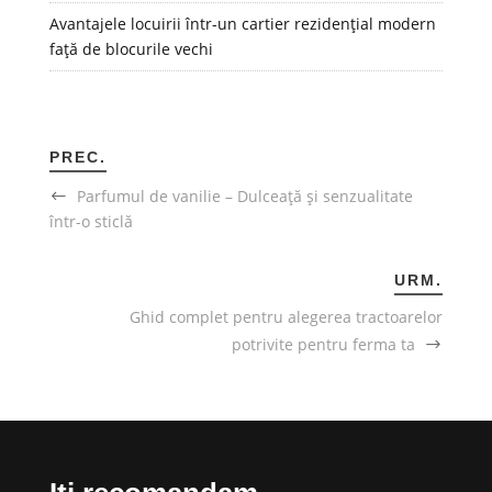
Avantajele locuirii într-un cartier rezidențial modern
față de blocurile vechi
PREC.
Parfumul de vanilie – Dulceață și senzualitate
într-o sticlă
URM.
Ghid complet pentru alegerea tractoarelor
potrivite pentru ferma ta