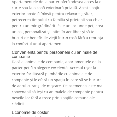
Apartamentele de la parter oferă adesea acces la o
curte sau la o zonă exterioară privată. Acest spațiu
exterior poate fi folosit pentru relaxare, grătar,
petrecerea timpului cu familia și prietenii sau chiar
pentru un mic grădinărit. Este un loc unde poți crea
un colț personalizat și intim în aer liber și să te
bucuri de beneficiile vieții într-o casă fără a renunța
la confortul unui apartament.
Conveniență pentru persoanele cu animale de
companie
Dacă ai animale de companie, apartamentele de la
parter pot fi o alegere excelentă. Accesul ușor la
exterior facilitează plimbările cu animalele de
companie și le oferă un spațiu în care să se bucure
de aerul curat și de mișcare. De asemenea, este mai
convenabil să ieși cu animalele de companie pentru
nevoile lor fără a trece prin spațiile comune ale
clădirii.
Economie de costuri