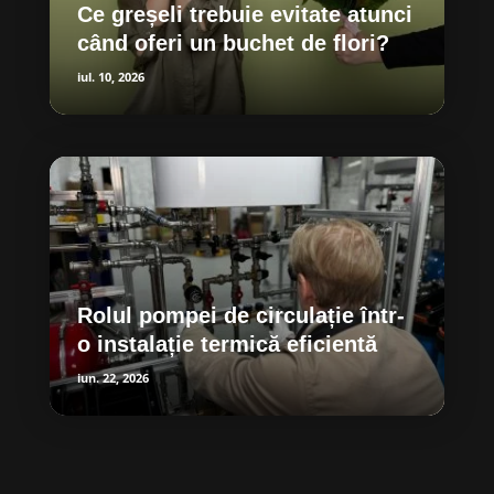
Ce greșeli trebuie evitate atunci
când oferi un buchet de flori?
iul. 10, 2026
Rolul pompei de circulație într-
o instalație termică eficientă
iun. 22, 2026