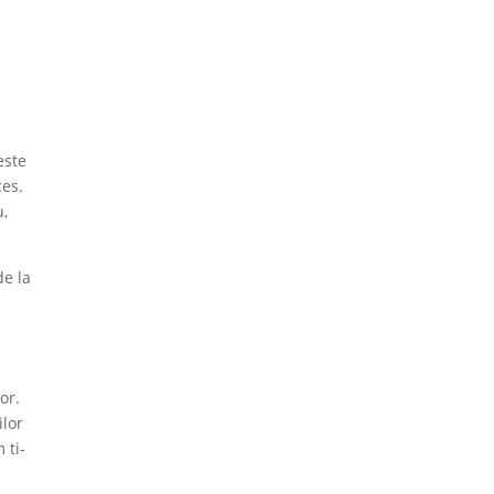
este
ces.
u,
de la
or.
ilor
 ti-