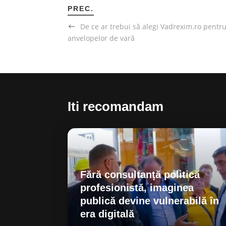
PREC.
De ce ar trebui să alegi Vadrexim.ro pentru
anvelopelor de vară
Iti recomandam
Fără consultanță politică
profesionistă, imaginea
publică devine vulnerabilă în
era digitală