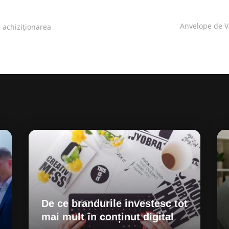
Anvelope de V
 achiziționarea
De ce brandurile investesc tot
mai mult în conținut digital