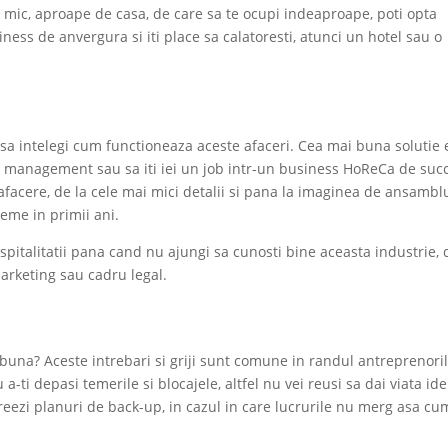
 mic, aproape de casa, de care sa te ocupi indeaproape, poti opta
ess de anvergura si iti place sa calatoresti, atunci un hotel sau o
 sa intelegi cum functioneaza aceste afaceri. Cea mai buna solutie 
y management sau sa iti iei un job intr-un business HoReCa de suc
afacere, de la cele mai mici detalii si pana la imaginea de ansambl
leme in primii ani.
spitalitatii pana cand nu ajungi sa cunosti bine aceasta industrie, 
marketing sau cadru legal.
buna? Aceste intrebari si griji sunt comune in randul antreprenoril
-ti depasi temerile si blocajele, altfel nu vei reusi sa dai viata ide
 creezi planuri de back-up, in cazul in care lucrurile nu merg asa cum