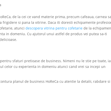
a
r HoReCa, de la cei ce vand materie prima, precum cafeaua, carnea s
a frigidere si pana la vitrine. Daca iti doresti echipamente profesi
ofetarie, atunci
descopera vitrina pentru cofetarie
de la echipamen
ta in domeniu. Cu ajutorul unui astfel de produs vei putea sa-ti
delicioase.
 pentru sfaturi pretioase de business. Nimeni nu le stie pe toate, ia
atul celor cu experienta in domeniu atunci cand vrei sa incepi un
contura planul de business HoReCa cu atentie la detalii, rabdare si