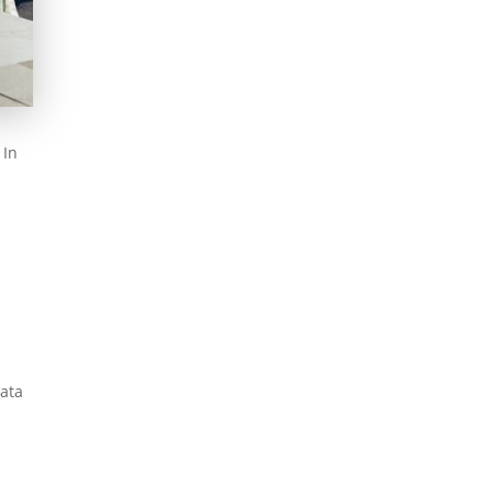
 In
n
iata