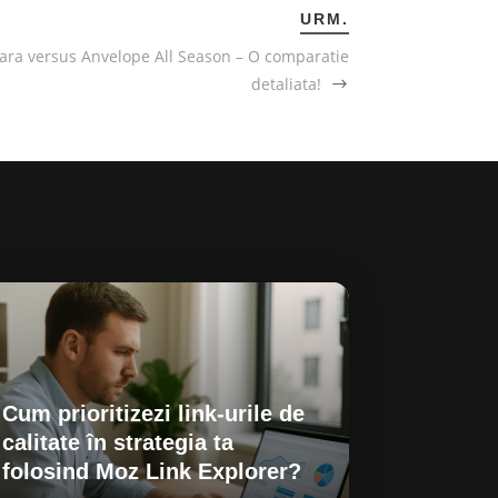
URM.
ara versus Anvelope All Season – O comparatie
detaliata!
Cum prioritizezi link-urile de
calitate în strategia ta
folosind Moz Link Explorer?