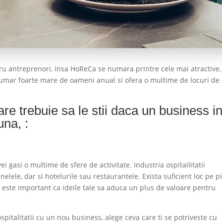
ru antreprenori, insa HoReCa se numara printre cele mai atractive.
 numar foarte mare de oameni anual si ofera o multime de locuri de
are trebuie sa le stii daca un business i
na, :
 gasi o multime de sfere de activitate. Industria ospitailitatii
lele, dar si hotelurile sau restaurantele. Exista suficient loc pe p
 este important ca ideile tale sa aduca un plus de valoare pentru
ospitalitatii cu un nou business, alege ceva care ti se potriveste cu