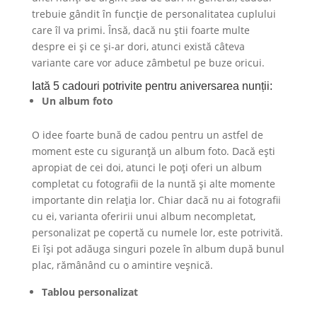
trebuie gândit în funcție de personalitatea cuplului
care îl va primi. Însă, dacă nu știi foarte multe
despre ei și ce și-ar dori, atunci există câteva
variante care vor aduce zâmbetul pe buze oricui.
Iată 5 cadouri potrivite pentru aniversarea nunții:
Un album foto
O idee foarte bună de cadou pentru un astfel de
moment este cu siguranță un album foto. Dacă ești
apropiat de cei doi, atunci le poți oferi un album
completat cu fotografii de la nuntă și alte momente
importante din relația lor. Chiar dacă nu ai fotografii
cu ei, varianta oferirii unui album necompletat,
personalizat pe copertă cu numele lor, este potrivită.
Ei își pot adăuga singuri pozele în album după bunul
plac, rămânând cu o amintire veșnică.
Tablou personalizat