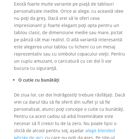
Există foarte multe variante pe piață de tablouri
personalizate inedite. Orice ai alege, cu această idee
nu poți da greș. Dacă vrei să le oferi ceva
impresionant și foarte elegant poți opta pentru un
tablou clasic, de dimensiune medie sau mare, pictat
pe pânză cât mai realist. O altă variantă interesantă
este alegerea unui tablou cu licheni cu un mesaj
reprezentativ sau cu simbolul copacului vieții. Pentru
un cuplu amuzant, o caricatură cu cei doi îi vor
bucura cu siguranță.
O cutie cu bunătăți
De ziua lor, cei doi îndrăgostiți trebuie răsfățați. Dacă
vrei ca darul tău să fie oferit din suflet și să fie
personalizat, atunci poți concepe o cutie cu bunătăți.
Pentru ca acest cadou să aibă însemnătate este
necesar să îl creezi tu de la zero. Nu poate lipsi o
sticlă de alcool pentru soț, așadar
alege blended
whisky de aici
, cu care nu poți da greș. Pe site-ul