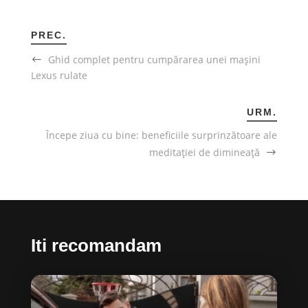
PREC.
Ghid complet pentru cumpărarea unei mașini
Lexus rulate
URM.
Începe ziua cu bine: beneficiile surprinzătoare ale
meditației de dimineață
Iti recomandam