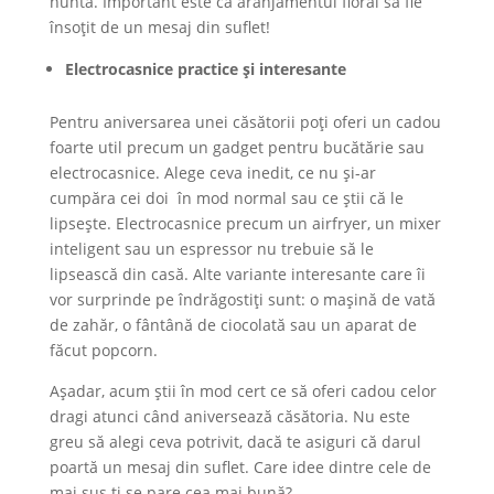
nuntă. Important este ca aranjamentul floral să fie
însoțit de un mesaj din suflet!
Electrocasnice practice și interesante
Pentru aniversarea unei căsătorii poți oferi un cadou
foarte util precum un gadget pentru bucătărie sau
electrocasnice. Alege ceva inedit, ce nu și-ar
cumpăra cei doi în mod normal sau ce știi că le
lipsește. Electrocasnice precum un airfryer, un mixer
inteligent sau un espressor nu trebuie să le
lipsească din casă. Alte variante interesante care îi
vor surprinde pe îndrăgostiți sunt: o mașină de vată
de zahăr, o fântână de ciocolată sau un aparat de
făcut popcorn.
Așadar, acum știi în mod cert ce să oferi cadou celor
dragi atunci când aniversează căsătoria. Nu este
greu să alegi ceva potrivit, dacă te asiguri că darul
poartă un mesaj din suflet. Care idee dintre cele de
mai sus ți se pare cea mai bună?