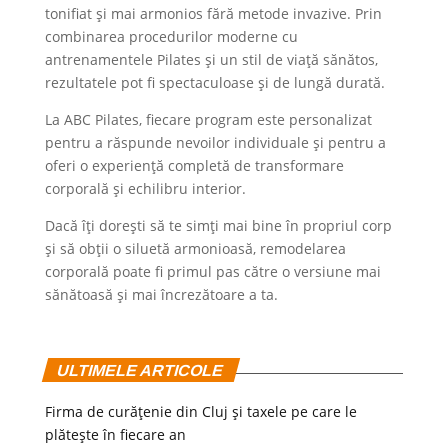
tonifiat și mai armonios fără metode invazive. Prin
combinarea procedurilor moderne cu
antrenamentele Pilates și un stil de viață sănătos,
rezultatele pot fi spectaculoase și de lungă durată.
La ABC Pilates, fiecare program este personalizat
pentru a răspunde nevoilor individuale și pentru a
oferi o experiență completă de transformare
corporală și echilibru interior.
Dacă îți dorești să te simți mai bine în propriul corp
și să obții o siluetă armonioasă, remodelarea
corporală poate fi primul pas către o versiune mai
sănătoasă și mai încrezătoare a ta.
ULTIMELE ARTICOLE
Firma de curățenie din Cluj și taxele pe care le
plătește în fiecare an