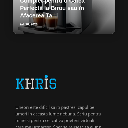
Complet pentru o Cafea
Perfectă la Birou sau în
Afacerea Ta
iul. 20, 2026
Uneori este dificil sa iti pastrezi capul pe
umeri in aceasta lume nebuna. Scriu pentru
mine si pentru cei cativa prieteni virtuali
care ma urmaresc. Sper sa reusesc sa ajung