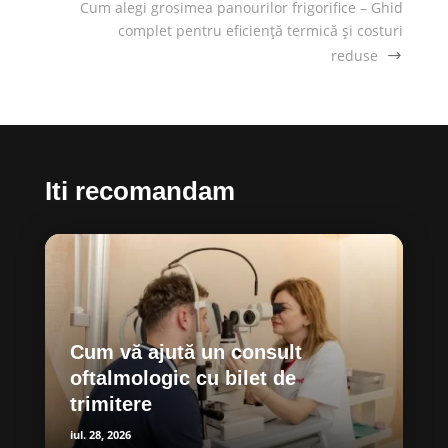
Cum alegi grosimea panourilor frigorifice – Ghid
complet pentru eficiență termică și costuri
reduse
Iti recomandam
Cum vă ajută un consult
oftalmologic cu bilet de
trimitere
iul. 28, 2026