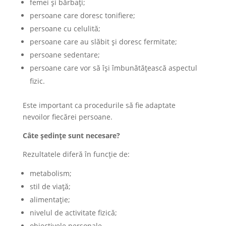
femei și bărbați;
persoane care doresc tonifiere;
persoane cu celulită;
persoane care au slăbit și doresc fermitate;
persoane sedentare;
persoane care vor să își îmbunătățească aspectul
fizic.
Este important ca procedurile să fie adaptate
nevoilor fiecărei persoane.
Câte ședințe sunt necesare?
Rezultatele diferă în funcție de:
metabolism;
stil de viață;
alimentație;
nivelul de activitate fizică;
obiectivele personale.