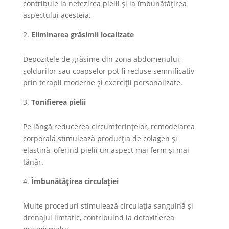
contribuie la netezirea pielii și la îmbunătățirea
aspectului acesteia.
Eliminarea grăsimii localizate
Depozitele de grăsime din zona abdomenului,
șoldurilor sau coapselor pot fi reduse semnificativ
prin terapii moderne și exerciții personalizate.
Tonifierea pielii
Pe lângă reducerea circumferințelor, remodelarea
corporală stimulează producția de colagen și
elastină, oferind pielii un aspect mai ferm și mai
tânăr.
Îmbunătățirea circulației
Multe proceduri stimulează circulația sanguină și
drenajul limfatic, contribuind la detoxifierea