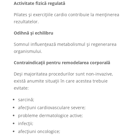
Activitate fizică regulată
Pilates și exercițiile cardio contribuie la menținerea
rezultatelor.
Odihnă și echilibru
Somnul influențează metabolismul și regenerarea
organismului.
Contraindicații pentru remodelarea corporală
Deși majoritatea procedurilor sunt non-invazive,
există anumite situații în care acestea trebuie
evitate:
sarcină;
afecțiuni cardiovasculare severe;
probleme dermatologice active;
infecții;
afecțiuni oncologice;