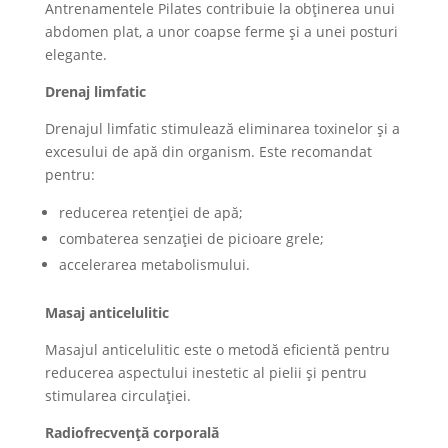
Antrenamentele Pilates contribuie la obținerea unui
abdomen plat, a unor coapse ferme și a unei posturi
elegante.
Drenaj limfatic
Drenajul limfatic stimulează eliminarea toxinelor și a
excesului de apă din organism. Este recomandat
pentru:
reducerea retenției de apă;
combaterea senzației de picioare grele;
accelerarea metabolismului.
Masaj anticelulitic
Masajul anticelulitic este o metodă eficientă pentru
reducerea aspectului inestetic al pielii și pentru
stimularea circulației.
Radiofrecvență corporală