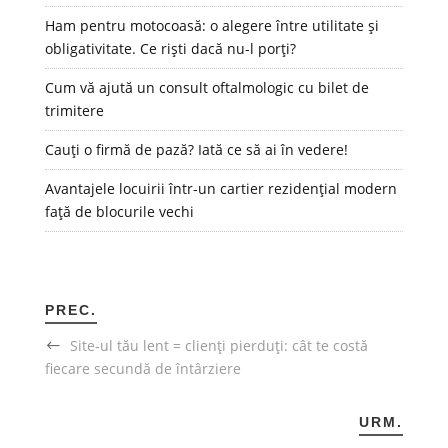
Ham pentru motocoasă: o alegere între utilitate și
obligativitate. Ce riști dacă nu-l porți?
Cum vă ajută un consult oftalmologic cu bilet de
trimitere
Cauți o firmă de pază? Iată ce să ai în vedere!
Avantajele locuirii într-un cartier rezidențial modern
față de blocurile vechi
PREC.
Site-ul tău lent = clienți pierduți: cât te costă
fiecare secundă de întârziere
URM.