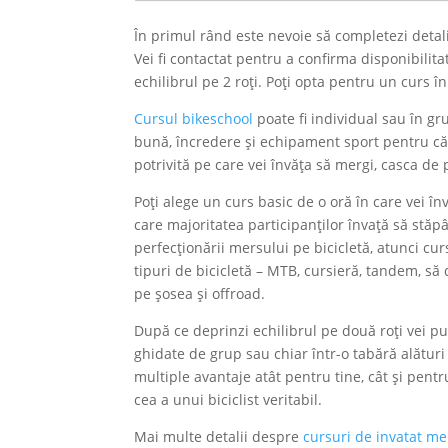
În primul rând este nevoie să completezi detalii
Vei fi contactat pentru a confirma disponibilita
echilibrul pe 2 roți. Poți opta pentru un curs î
Cursul bikeschool
poate fi individual sau în g
bună, încredere și echipament sport pentru că d
potrivită pe care vei învăța să mergi, casca de 
Poți alege un curs basic de o oră în care vei în
care majoritatea participanților învață să stăp
perfecționării mersului pe bicicletă, atunci cu
tipuri de bicicletă – MTB, cursieră, tandem, să 
pe șosea și offroad.
După ce deprinzi echilibrul pe două roți vei put
ghidate de grup sau chiar într-o tabără alături 
multiple avantaje atât pentru tine, cât și pentr
cea a unui biciclist veritabil.
Mai multe detalii despre
cursuri de invatat me