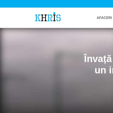
AFACERI
Învață
un i