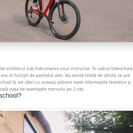
nde echilibrul sub îndrumarea unui instructor. În cadrul bikeschool
 ore, în funcție de pachetul ales. Nu există limită de vârstă, se pot
eschool îți vor oferi cu aceeași plăcere toate informațiile teoretice și
oată viața de avantajele mersului pe 2 roți.
school?