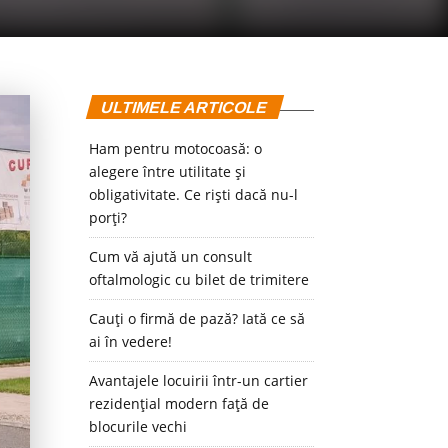
ULTIMELE ARTICOLE
Ham pentru motocoasă: o
alegere între utilitate și
obligativitate. Ce riști dacă nu-l
porți?
Cum vă ajută un consult
oftalmologic cu bilet de trimitere
Cauți o firmă de pază? Iată ce să
ai în vedere!
Avantajele locuirii într-un cartier
rezidențial modern față de
blocurile vechi