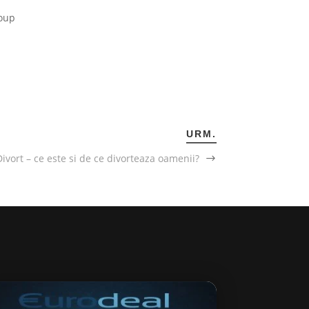
roup
URM.
Divort – ce este si de ce divorteaza oamenii?