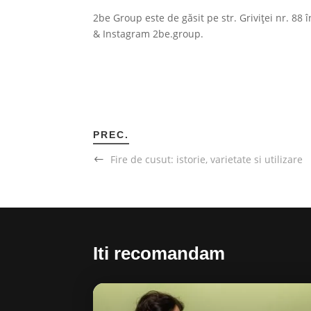
2be Group este de găsit pe str. Griviței nr. 88
& Instagram 2be.group.
PREC.
Fire de cusut: istorie, varietate si utilizare
Iti recomandam