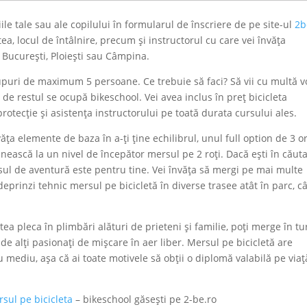
le tale sau ale copilului în formularul de înscriere de pe site-ul
2b
tea, locul de întâlnire, precum și instructorul cu care vei învăța
n București, Ploiești sau Câmpina.
rupuri de maximum 5 persoane. Ce trebuie să faci? Să vii cu multă v
e restul se ocupă bikeschool. Vei avea inclus în preț bicicleta
protecție și asistența instructorului pe toată durata cursului ales.
văța elemente de baza în a-ți ține echilibrul, unul full option de 3 o
ânească la un nivel de începător mersul pe 2 roți. Dacă ești în căut
rsul de aventură este pentru tine. Vei învăța să mergi pe mai multe
deprinzi tehnic mersul pe bicicletă în diverse trasee atât în parc, câ
ea pleca în plimbări alături de prieteni și familie, poți merge în tu
de alți pasionați de mișcare în aer liber. Mersul pe bicicletă are
u mediu, așa că ai toate motivele să obții o diplomă valabilă pe viaț
rsul pe bicicleta
– bikeschool găsești pe 2-be.ro