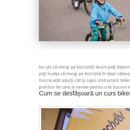
Nu știi să mergi pe bicicletă? Acum poți depri
poți învăța să mergi pe bicicletă în doar câteva
înscrie atât adulți, cât și copii, instructorii bik
practice de care ai nevoie pentru a te bucura t
Cum se desfășoară un curs bike