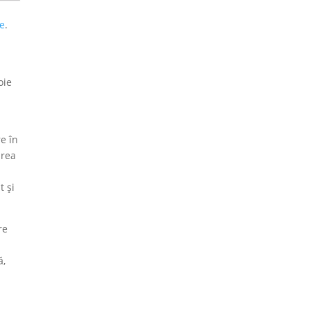
e
.
oie
re în
area
t și
re
ă,