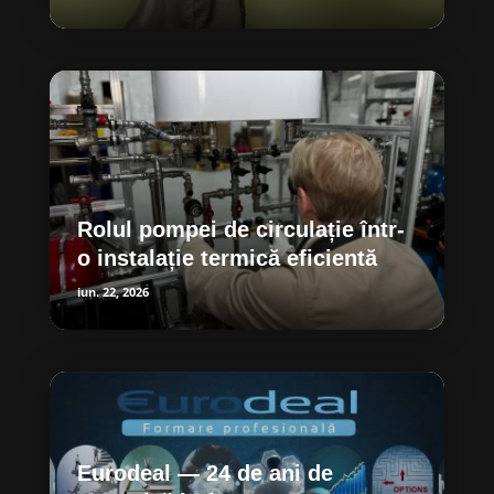
Rolul pompei de circulație într-
o instalație termică eficientă
iun. 22, 2026
Eurodeal — 24 de ani de