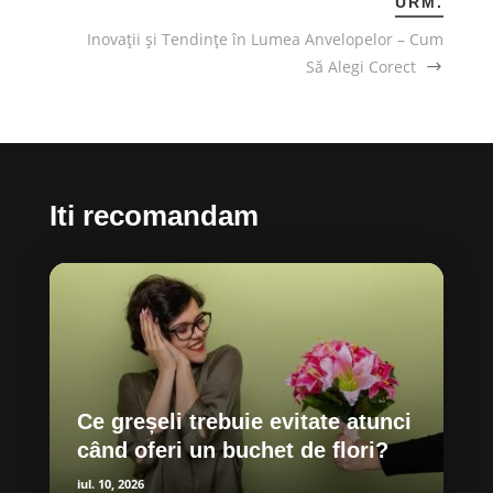
URM.
Inovații și Tendințe în Lumea Anvelopelor – Cum
Să Alegi Corect
Iti recomandam
Ce greșeli trebuie evitate atunci
când oferi un buchet de flori?
iul. 10, 2026