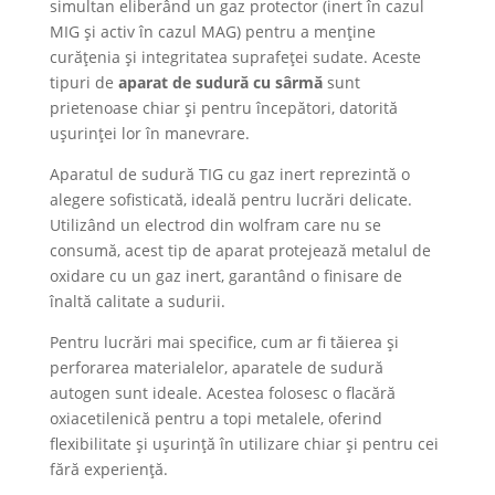
simultan eliberând un gaz protector (inert în cazul
MIG și activ în cazul MAG) pentru a menține
curățenia și integritatea suprafeței sudate. Aceste
tipuri de
aparat de sudură cu sârmă
sunt
prietenoase chiar și pentru începători, datorită
ușurinței lor în manevrare.
Aparatul de sudură TIG cu gaz inert reprezintă o
alegere sofisticată, ideală pentru lucrări delicate.
Utilizând un electrod din wolfram care nu se
consumă, acest tip de aparat protejează metalul de
oxidare cu un gaz inert, garantând o finisare de
înaltă calitate a sudurii.
Pentru lucrări mai specifice, cum ar fi tăierea și
perforarea materialelor, aparatele de sudură
autogen sunt ideale. Acestea folosesc o flacără
oxiacetilenică pentru a topi metalele, oferind
flexibilitate și ușurință în utilizare chiar și pentru cei
fără experiență.