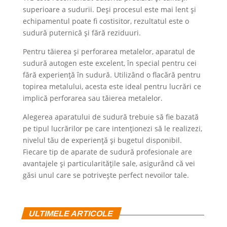
superioare a sudurii. Deși procesul este mai lent și
echipamentul poate fi costisitor, rezultatul este o
sudură puternică și fără reziduuri.
Pentru tăierea și perforarea metalelor, aparatul de
sudură autogen este excelent, în special pentru cei
fără experiență în sudură. Utilizând o flacără pentru
topirea metalului, acesta este ideal pentru lucrări ce
implică perforarea sau tăierea metalelor.
Alegerea aparatului de sudură trebuie să fie bazată
pe tipul lucrărilor pe care intenționezi să le realizezi,
nivelul tău de experiență și bugetul disponibil.
Fiecare tip de aparate de sudură profesionale are
avantajele și particularitățile sale, asigurând că vei
găsi unul care se potrivește perfect nevoilor tale.
ULTIMELE ARTICOLE