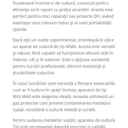
încadrează invertorul de sudură, cunoscut pentru
eficiența sa în raport cu prețul accesibil. Acesta este
perfect pentru mici reparații sau proiecte DIY, având
avantajul unui consum redus și al unei portabilități
sporite.
Dacă ești un sudor experimentat, orientează-te către
un aparat de sudură de tip MMA. Acesta este versatil
și robust, fiind capabil să funcționeze eficient atât în
interior, cât și în exterior. Este o opțiune excelentă
pentru lucrări profesionale, oferind rezistență și
durabilitate sudurilor.
În cazul lucrărilor care necesită o finisare impecabilă,
cum ar fi sudura în spații închise, aparatul de tip
MIG-MAG este alegerea ideală. Aceasta utilizează un
gaz protector care previne contaminarea metalului
sudat, rezultând o sudură netedă și curată.
Pentru sudarea metalelor subțiri, aparatul de sudură
TIG este recomandat datorită preciziei și calității