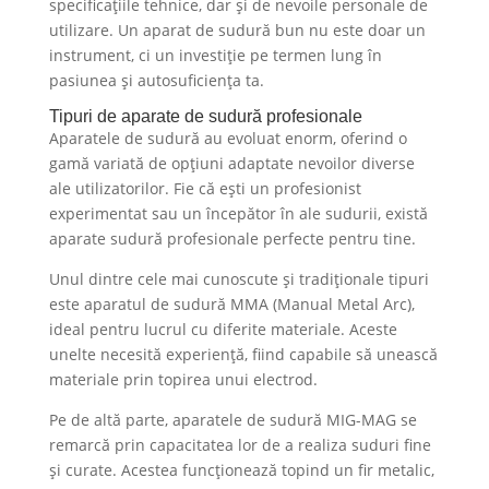
specificațiile tehnice, dar și de nevoile personale de
utilizare. Un aparat de sudură bun nu este doar un
instrument, ci un investiție pe termen lung în
pasiunea și autosuficiența ta.
Tipuri de aparate de sudură profesionale
Aparatele de sudură au evoluat enorm, oferind o
gamă variată de opțiuni adaptate nevoilor diverse
ale utilizatorilor. Fie că ești un profesionist
experimentat sau un începător în ale sudurii, există
aparate sudură profesionale perfecte pentru tine.
Unul dintre cele mai cunoscute și tradiționale tipuri
este aparatul de sudură MMA (Manual Metal Arc),
ideal pentru lucrul cu diferite materiale. Aceste
unelte necesită experiență, fiind capabile să unească
materiale prin topirea unui electrod.
Pe de altă parte, aparatele de sudură MIG-MAG se
remarcă prin capacitatea lor de a realiza suduri fine
și curate. Acestea funcționează topind un fir metalic,