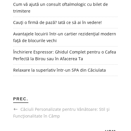
Cum vă ajută un consult oftalmologic cu bilet de
trimitere
Cauți o firmă de pază? Iată ce să ai în vedere!
Avantajele locuirii într-un cartier rezidențial modern
față de blocurile vechi
Închiriere Espressor: Ghidul Complet pentru o Cafea
Perfectă la Birou sau în Afacerea Ta
Relaxare la superlativ într-un SPA din Căciulata
PREC.
Căciuli Personalizate pentru Vânătoare: Stil și
Funcționalitate în Câmp