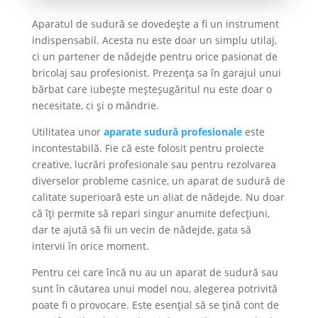
Aparatul de sudură se dovedește a fi un instrument
indispensabil. Acesta nu este doar un simplu utilaj,
ci un partener de nădejde pentru orice pasionat de
bricolaj sau profesionist. Prezența sa în garajul unui
bărbat care iubește meșteșugăritul nu este doar o
necesitate, ci și o mândrie.
Utilitatea unor
aparate sudură profesionale
este
incontestabilă. Fie că este folosit pentru proiecte
creative, lucrări profesionale sau pentru rezolvarea
diverselor probleme casnice, un aparat de sudură de
calitate superioară este un aliat de nădejde. Nu doar
că îți permite să repari singur anumite defecțiuni,
dar te ajută să fii un vecin de nădejde, gata să
intervii în orice moment.
Pentru cei care încă nu au un aparat de sudură sau
sunt în căutarea unui model nou, alegerea potrivită
poate fi o provocare. Este esențial să se țină cont de