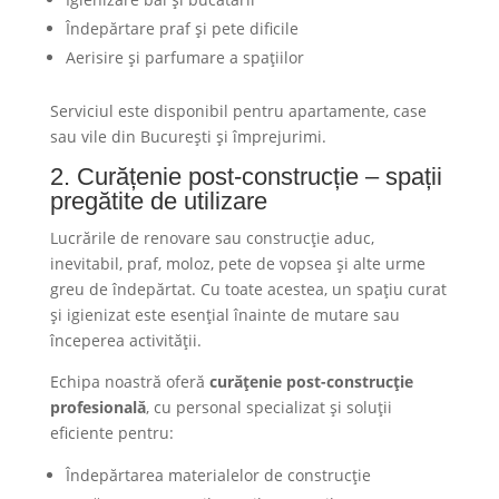
Îndepărtare praf și pete dificile
Aerisire și parfumare a spațiilor
Serviciul este disponibil pentru apartamente, case
sau vile din București și împrejurimi.
2. Curățenie post-construcție – spații
pregătite de utilizare
Lucrările de renovare sau construcție aduc,
inevitabil, praf, moloz, pete de vopsea și alte urme
greu de îndepărtat. Cu toate acestea, un spațiu curat
și igienizat este esențial înainte de mutare sau
începerea activității.
Echipa noastră oferă
curățenie post-construcție
profesională
, cu personal specializat și soluții
eficiente pentru:
Îndepărtarea materialelor de construcție