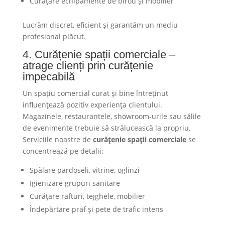
Curățare echipamente de birou și mobilier
Lucrăm discret, eficient și garantăm un mediu
profesional plăcut.
4. Curățenie spații comerciale –
atrage clienți prin curățenie
impecabilă
Un spațiu comercial curat și bine întreținut
influențează pozitiv experiența clientului.
Magazinele, restaurantele, showroom-urile sau sălile
de evenimente trebuie să strălucească la propriu.
Serviciile noastre de
curățenie spații comerciale
se
concentrează pe detalii:
Spălare pardoseli, vitrine, oglinzi
Igienizare grupuri sanitare
Curățare rafturi, tejghele, mobilier
Îndepărtare praf și pete de trafic intens