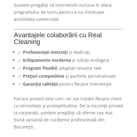
Suntem pregătiți să intervenim inclusiv în afara
programului de lucru pentru a nu întrerupe
activitatea comercială.
Avantajele colaborării cu
Real
Cleaning
✅
Profesioniști instruiți
și dedicați
✅
Echipamente moderne
și soluții ecologice
✅
Program flexibil
, adaptat nevoilor tale
✅
Prețuri competitive
și pachete personalizate
✅
Garanția calității
pentru fiecare intervenție
Fiecare proiect este unic, iar noi tratăm fiecare client
cu seriozitate și promptitudine. De la locuințe private
la corporații, suntem pregătiți să oferim cea mai
bună variantă de curățenie profesională din
București.