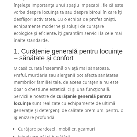
înțelege importanța unui spațiu impecabil, fie că este
vorba despre locuința ta sau despre biroul în care îți
desfășori activitatea. Cu o echipă de profesioniști,
echipamente moderne și soluții de curățare
ecologice și eficiente, îți garantăm servicii la cele mai
înalte standarde.
1. Curățenie generală pentru locuințe
– sănătate și confort
O casă curată înseamnă o viață mai sănătoasă.
Praful, murdăria sau alergenii pot afecta sănătatea
membrilor familiei tale, de aceea curățenia nu este
doar o chestiune estetică, ci și una funcțională.
Serviciile noastre de
curățenie generală pentru
locuințe
sunt realizate cu echipamente de ultimă
generație și detergenți de calitate premium, pentru o
igienizare profundă:
Curățare pardoseli, mobilier, geamuri
Igienizare băi și bucătării