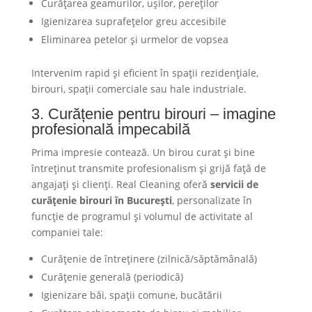
Curățarea geamurilor, ușilor, pereților
Igienizarea suprafețelor greu accesibile
Eliminarea petelor și urmelor de vopsea
Intervenim rapid și eficient în spații rezidențiale,
birouri, spații comerciale sau hale industriale.
3. Curățenie pentru birouri – imagine
profesională impecabilă
Prima impresie contează. Un birou curat și bine
întreținut transmite profesionalism și grijă față de
angajați și clienți. Real Cleaning oferă
servicii de
curățenie birouri în București
, personalizate în
funcție de programul și volumul de activitate al
companiei tale:
Curățenie de întreținere (zilnică/săptămânală)
Curățenie generală (periodică)
Igienizare băi, spații comune, bucătării