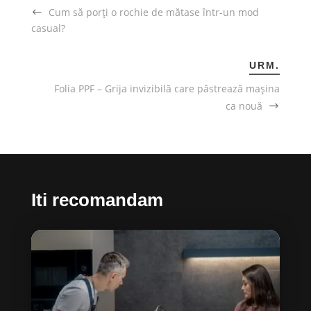
Cum să porți o rochie de mătase într-un mod
casual?
URM.
Folia PPF – Grija invizibilă care păstrează mașina
ca nouă
Iti recomandam