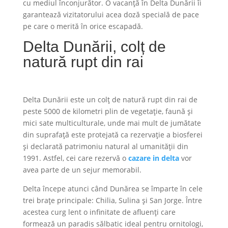
cu mediul înconjurător. O vacanță în Delta Dunării îi
garantează vizitatorului acea doză specială de pace
pe care o merită în orice escapadă.
Delta Dunării, colț de
natură rupt din rai
Delta Dunării este un colț de natură rupt din rai de
peste 5000 de kilometri plin de vegetație, faună și
mici sate multiculturale, unde mai mult de jumătate
din suprafață este protejată ca rezervație a biosferei
și declarată patrimoniu natural al umanității din
1991. Astfel, cei care rezervă o
cazare in delta
vor
avea parte de un sejur memorabil.
Delta începe atunci când Dunărea se împarte în cele
trei brațe principale: Chilia, Sulina și San Jorge. Între
acestea curg lent o infinitate de afluenți care
formează un paradis sălbatic ideal pentru ornitologi,