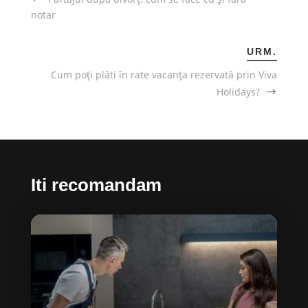
notar
URM.
Cum poți plăti în rate vacanța rezervată prin Viva
Holidays?
Iti recomandam