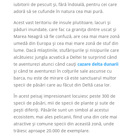
iubitorii de pescuit și, fără îndoială, pentru cei care
adoră să se cufunde în natura cea mai pură.
Acest vast teritoriu de insule plutitoare, lacuri și
păduri inundate, care fac ca granița dintre uscat și
Marea Neagră să fie confuză, are cea mai mare zonă
umedă din Europa și cea mai mare zonă de stuf din
lume. Dacă mlaștinile, stufărișurile și nisipurile care
alcătuiesc jungla acvatică a Deltei te surprind când
te aventurezi atunci când cauți
cazare delta dunarii
și când te aventurezi în colțurile sale ascunse cu
barca, nu este de mirare că este sanctuarul multor
specii de păsări care au făcut din Deltă casa lor.
În acest peisaj impresionant locuiesc peste 300 de
specii de păsări, mii de specii de plante și sute de
pești diferiți. Păsările sunt un simbol al acestui
ecosistem, mai ales pelicanii, fiind una din cele mai
atractive și comune specii din această zonă, unde
trăiesc aproape 20.000 de exemplare.