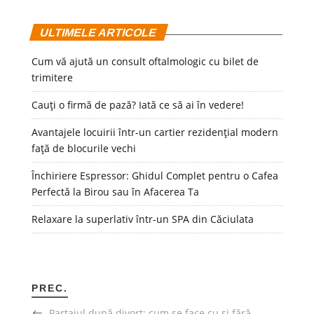
ULTIMELE ARTICOLE
Cum vă ajută un consult oftalmologic cu bilet de
trimitere
Cauți o firmă de pază? Iată ce să ai în vedere!
Avantajele locuirii într-un cartier rezidențial modern
față de blocurile vechi
Închiriere Espressor: Ghidul Complet pentru o Cafea
Perfectă la Birou sau în Afacerea Ta
Relaxare la superlativ într-un SPA din Căciulata
PREC.
Partajul după divorț: cum se face cu și fără