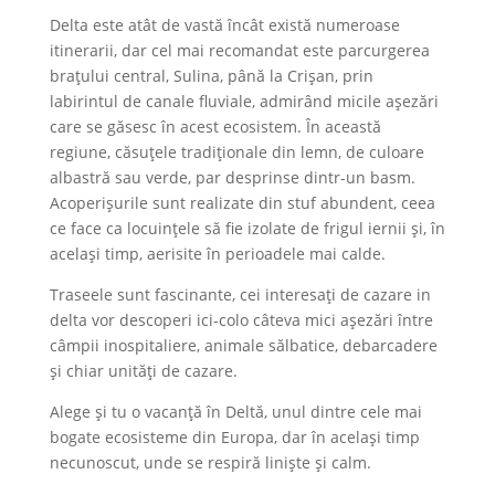
Delta este atât de vastă încât există numeroase
itinerarii, dar cel mai recomandat este parcurgerea
brațului central, Sulina, până la Crișan, prin
labirintul de canale fluviale, admirând micile așezări
care se găsesc în acest ecosistem. În această
regiune, căsuțele tradiționale din lemn, de culoare
albastră sau verde, par desprinse dintr-un basm.
Acoperișurile sunt realizate din stuf abundent, ceea
ce face ca locuințele să fie izolate de frigul iernii și, în
același timp, aerisite în perioadele mai calde.
Traseele sunt fascinante, cei interesați de cazare in
delta vor descoperi ici-colo câteva mici așezări între
câmpii inospitaliere, animale sălbatice, debarcadere
și chiar unități de cazare.
Alege și tu o vacanță în Deltă, unul dintre cele mai
bogate ecosisteme din Europa, dar în același timp
necunoscut, unde se respiră liniște și calm.