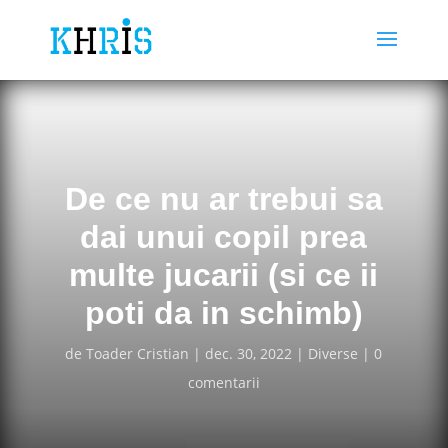
De ce nu ar trebui sa
dai unui copil prea
multe jucarii (si ce ii
poti da in schimb)
de
Toader Cristian
dec. 30, 2022
Diverse
0
comentarii