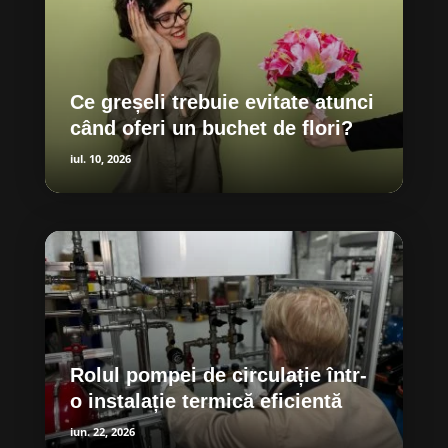
Ce greșeli trebuie evitate atunci
când oferi un buchet de flori?
iul. 10, 2026
Rolul pompei de circulație într-
o instalație termică eficientă
iun. 22, 2026