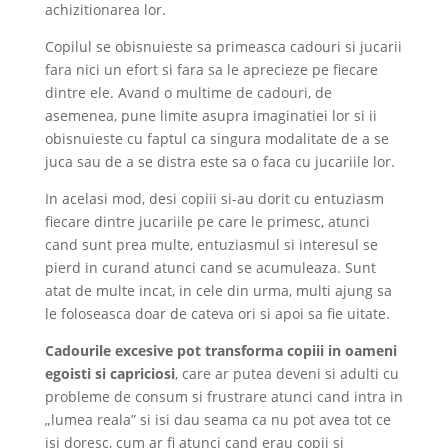
achizitionarea lor.
Copilul se obisnuieste sa primeasca cadouri si jucarii
fara nici un efort si fara sa le aprecieze pe fiecare
dintre ele. Avand o multime de cadouri, de
asemenea, pune limite asupra imaginatiei lor si ii
obisnuieste cu faptul ca singura modalitate de a se
juca sau de a se distra este sa o faca cu jucariile lor.
In acelasi mod, desi copiii si-au dorit cu entuziasm
fiecare dintre jucariile pe care le primesc, atunci
cand sunt prea multe, entuziasmul si interesul se
pierd in curand atunci cand se acumuleaza. Sunt
atat de multe incat, in cele din urma, multi ajung sa
le foloseasca doar de cateva ori si apoi sa fie uitate.
Cadourile excesive pot transforma copiii in oameni
egoisti si capriciosi
, care ar putea deveni si adulti cu
probleme de consum si frustrare atunci cand intra in
„lumea reala” si isi dau seama ca nu pot avea tot ce
isi doresc, cum ar fi atunci cand erau copii si