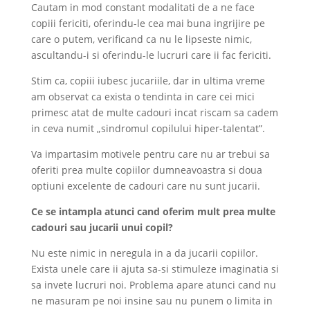
Cautam in mod constant modalitati de a ne face
copiii fericiti, oferindu-le cea mai buna ingrijire pe
care o putem, verificand ca nu le lipseste nimic,
ascultandu-i si oferindu-le lucruri care ii fac fericiti.
Stim ca, copiii iubesc jucariile, dar in ultima vreme
am observat ca exista o tendinta in care cei mici
primesc atat de multe cadouri incat riscam sa cadem
in ceva numit „sindromul copilului hiper-talentat”.
Va impartasim motivele pentru care nu ar trebui sa
oferiti prea multe copiilor dumneavoastra si doua
optiuni excelente de cadouri care nu sunt jucarii.
Ce se intampla atunci cand oferim mult prea multe
cadouri sau jucarii unui copil?
Nu este nimic in neregula in a da jucarii copiilor.
Exista unele care ii ajuta sa-si stimuleze imaginatia si
sa invete lucruri noi. Problema apare atunci cand nu
ne masuram pe noi insine sau nu punem o limita in