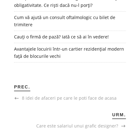
obligativitate. Ce riști dacă nu-l porți?
Cum vă ajută un consult oftalmologic cu bilet de
trimitere
Cauți o firmă de pază? Iată ce să ai în vedere!
Avantajele locuirii într-un cartier rezidențial modern
față de blocurile vechi
PREC.
8 idei de afaceri pe care le poti face de acasa
URM.
Care este salariul unui grafic designer?