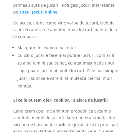
primeau sute de jucarii. Poti gasi jocuri interesante
pe
siteul Jocuri online
.
De aceea, atunci cand vine vorba de jucarii, trebuie
sa incercam sa ne amintim doua lucruri inainte de a
le cumpara:
Mai putin inseamna mai mult.
Cu cat o jucarie face mai putine lucruri, cum ar fi
sa aiba lumini sau sunet, cu atat imaginatia unui
copil poate face mai multe lucruri. Cele mai simple
jucarii sunt cele care iti stimuleaza cel mai mult
mintea.
Si ce le putem oferi copiilor, in afara de jucarii?
Cand eram copii ne amintim probabil ca aveam o
cantitate medie de jucarii. Adica nu erau multe, dar
nici nu ne lipseau lucrurile de jucat, desi in principal
erau papusi Barbie si accesorii pentru ele. Nu erau