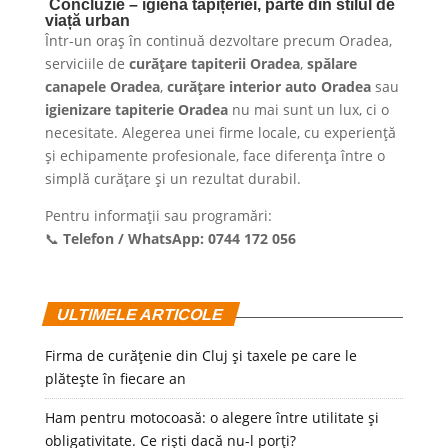
Concluzie – igiena tapițeriei, parte din stilul de
viață urban
Într-un oraș în continuă dezvoltare precum Oradea,
serviciile de
curățare tapiterii Oradea
,
spălare
canapele Oradea
,
curățare interior auto Oradea
sau
igienizare tapiterie Oradea
nu mai sunt un lux, ci o
necesitate. Alegerea unei firme locale, cu experiență
și echipamente profesionale, face diferența între o
simplă curățare și un rezultat durabil.
Pentru informații sau programări:
📞
Telefon / WhatsApp: 0744 172 056
ULTIMELE ARTICOLE
Firma de curățenie din Cluj și taxele pe care le
plătește în fiecare an
Ham pentru motocoasă: o alegere între utilitate și
obligativitate. Ce riști dacă nu-l porți?