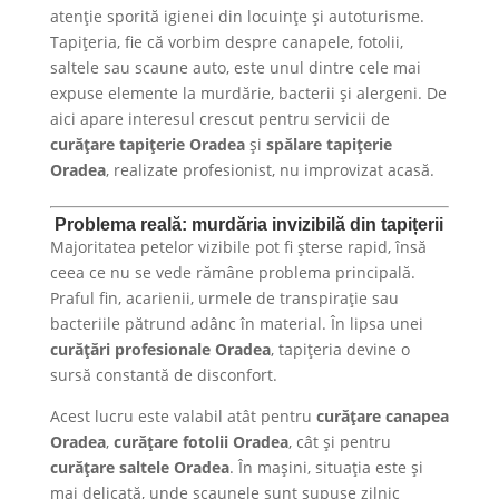
atenție sporită igienei din locuințe și autoturisme.
Tapițeria, fie că vorbim despre canapele, fotolii,
saltele sau scaune auto, este unul dintre cele mai
expuse elemente la murdărie, bacterii și alergeni. De
aici apare interesul crescut pentru servicii de
curățare tapițerie Oradea
și
spălare tapițerie
Oradea
, realizate profesionist, nu improvizat acasă.
Problema reală: murdăria invizibilă din tapițerii
Majoritatea petelor vizibile pot fi șterse rapid, însă
ceea ce nu se vede rămâne problema principală.
Praful fin, acarienii, urmele de transpirație sau
bacteriile pătrund adânc în material. În lipsa unei
curățări profesionale Oradea
, tapițeria devine o
sursă constantă de disconfort.
Acest lucru este valabil atât pentru
curățare canapea
Oradea
,
curățare fotolii Oradea
, cât și pentru
curățare saltele Oradea
. În mașini, situația este și
mai delicată, unde scaunele sunt supuse zilnic