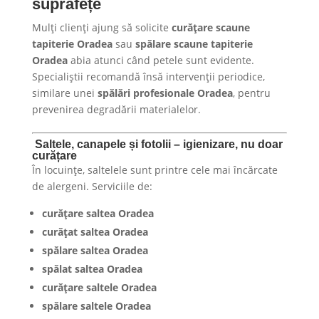
suprafețe
Mulți clienți ajung să solicite
curățare scaune
tapiterie Oradea
sau
spălare scaune tapiterie
Oradea
abia atunci când petele sunt evidente.
Specialiștii recomandă însă intervenții periodice,
similare unei
spălări profesionale Oradea
, pentru
prevenirea degradării materialelor.
Saltele, canapele și fotolii – igienizare, nu doar
curățare
În locuințe, saltelele sunt printre cele mai încărcate
de alergeni. Serviciile de:
curățare saltea Oradea
curățat saltea Oradea
spălare saltea Oradea
spălat saltea Oradea
curățare saltele Oradea
spălare saltele Oradea