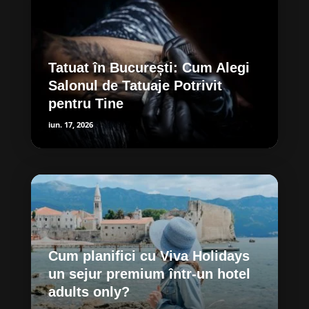
Tatuat în București: Cum Alegi
Salonul de Tatuaje Potrivit
pentru Tine
iun. 17, 2026
Cum planifici cu Viva Holidays
un sejur premium într-un hotel
adults only?