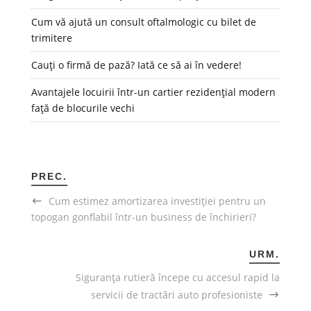
Cum vă ajută un consult oftalmologic cu bilet de
trimitere
Cauți o firmă de pază? Iată ce să ai în vedere!
Avantajele locuirii într-un cartier rezidențial modern
față de blocurile vechi
PREC.
Cum estimez amortizarea investiției pentru un
topogan gonflabil într-un business de închirieri?
URM.
Siguranța rutieră începe cu accesul rapid la
servicii de tractări auto profesioniste